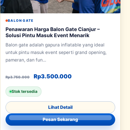
BALON GATE
Penawaran Harga Balon Gate Cianjur –
Solusi Pintu Masuk Event Menarik
Balon gate adalah gapura inflatable yang ideal
untuk pintu masuk event seperti grand opening,
pameran, dan fun...
Harga aslinya adalah: Rp3.750.000
Harga saat ini adala
Rp
3.500.000
Rp
3.750.000
Stok tersedia
Lihat Detail
Pesan Sekarang