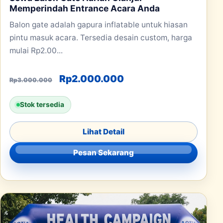
Memperindah Entrance Acara Anda
Balon gate adalah gapura inflatable untuk hiasan
pintu masuk acara. Tersedia desain custom, harga
mulai Rp2.00...
Harga aslinya adalah: Rp3.000.00
Harga saat ini adala
Rp
2.000.000
Rp
3.000.000
Stok tersedia
Lihat Detail
Pesan Sekarang