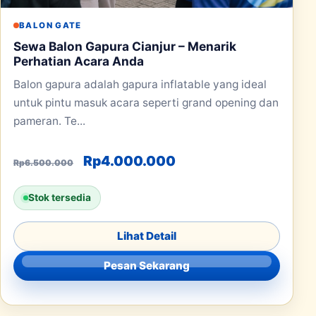
BALON GATE
Sewa Balon Gapura Cianjur – Menarik
Perhatian Acara Anda
Balon gapura adalah gapura inflatable yang ideal
untuk pintu masuk acara seperti grand opening dan
pameran. Te...
Harga aslinya adalah: Rp6.500.000
Harga saat ini adala
Rp
4.000.000
Rp
6.500.000
Stok tersedia
Lihat Detail
Pesan Sekarang