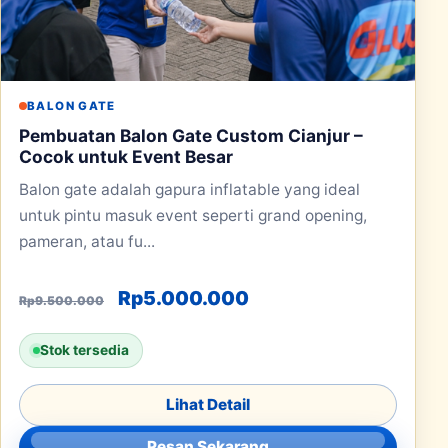
BALON GATE
Pembuatan Balon Gate Custom Cianjur –
Cocok untuk Event Besar
Balon gate adalah gapura inflatable yang ideal
untuk pintu masuk event seperti grand opening,
pameran, atau fu...
Harga aslinya adalah: Rp9.500.000
Harga saat ini adala
Rp
5.000.000
Rp
9.500.000
Stok tersedia
Lihat Detail
Pesan Sekarang