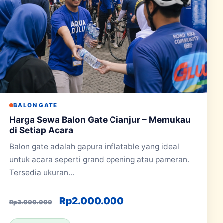
BALON GATE
Harga Sewa Balon Gate Cianjur – Memukau
di Setiap Acara
Balon gate adalah gapura inflatable yang ideal
untuk acara seperti grand opening atau pameran.
Tersedia ukuran...
Harga aslinya adalah: Rp3.000.00
Harga saat ini adala
Rp
2.000.000
Rp
3.000.000