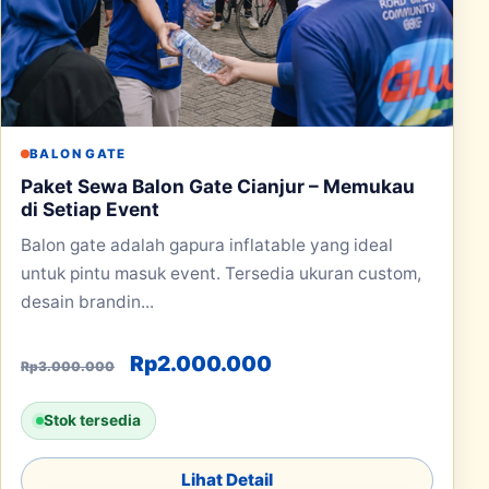
BALON GATE
Paket Sewa Balon Gate Cianjur – Memukau
di Setiap Event
Balon gate adalah gapura inflatable yang ideal
untuk pintu masuk event. Tersedia ukuran custom,
desain brandin...
Harga aslinya adalah: Rp3.000.00
Harga saat ini adala
Rp
2.000.000
Rp
3.000.000
Stok tersedia
Lihat Detail