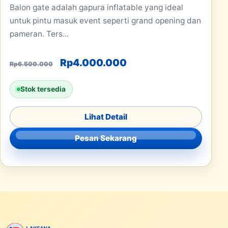
Balon gate adalah gapura inflatable yang ideal
untuk pintu masuk event seperti grand opening dan
pameran. Ters...
Harga aslinya adalah: Rp6.500.000
Harga saat ini adala
Rp
4.000.000
Rp
6.500.000
Stok tersedia
Lihat Detail
Pesan Sekarang