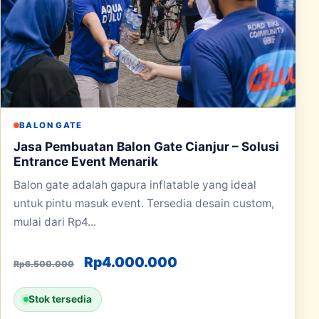
BALON GATE
Jasa Pembuatan Balon Gate Cianjur – Solusi
Entrance Event Menarik
Balon gate adalah gapura inflatable yang ideal
untuk pintu masuk event. Tersedia desain custom,
mulai dari Rp4...
Harga aslinya adalah: Rp6.500.000
Harga saat ini adala
Rp
4.000.000
Rp
6.500.000
Stok tersedia