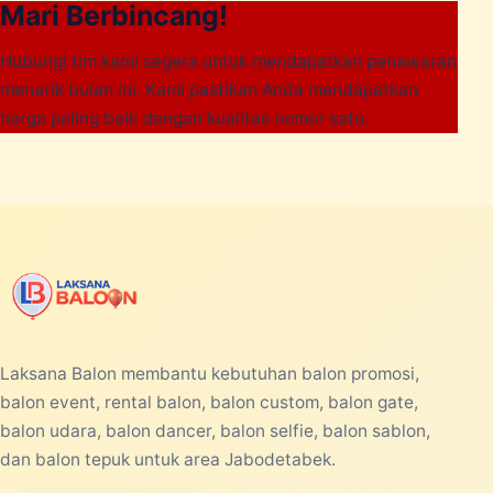
Mari Berbincang!
Hubungi tim kami segera untuk mendapatkan penawaran
menarik bulan ini. Kami pastikan Anda mendapatkan
harga paling baik dengan kualitas nomor satu.
Laksana Balon membantu kebutuhan balon promosi,
balon event, rental balon, balon custom, balon gate,
balon udara, balon dancer, balon selfie, balon sablon,
dan balon tepuk untuk area Jabodetabek.