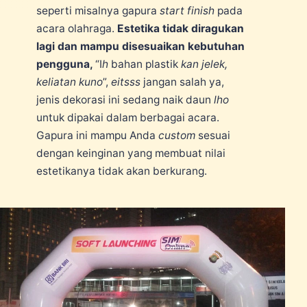
seperti misalnya gapura
start finish
pada
acara olahraga.
Estetika tidak diragukan
lagi dan mampu disesuaikan kebutuhan
pengguna,
“I
h
bahan plastik
kan jelek,
keliatan kuno
”,
eitsss
jangan salah ya,
jenis dekorasi ini sedang naik daun
lho
untuk dipakai dalam berbagai acara.
Gapura ini mampu Anda
custom
sesuai
dengan keinginan yang membuat nilai
estetikanya tidak akan berkurang.