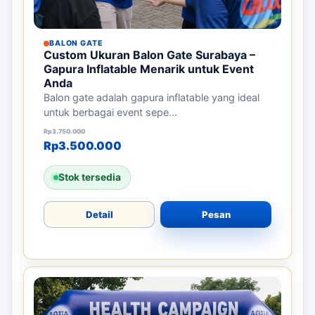
BALON GATE
Custom Ukuran Balon Gate Surabaya –
Gapura Inflatable Menarik untuk Event
Anda
Balon gate adalah gapura inflatable yang ideal
untuk berbagai event sepe...
Harga aslinya adalah: Rp3.750.000.
Harga saat ini adalah: Rp3.500.000.
Rp
3.750.000
Rp
3.500.000
Stok tersedia
Detail
Pesan