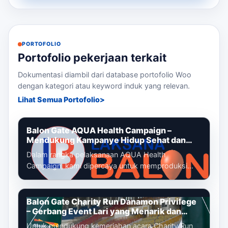
PORTOFOLIO
Portofolio pekerjaan terkait
Dokumentasi diambil dari database portofolio Woo
dengan kategori atau keyword induk yang relevan.
Lihat Semua Portofolio
Balon Gate AQUA Health Campaign –
Mendukung Kampanye Hidup Sehat dan
Gaya Hidup Aktif
Dalam rangka pelaksanaan AQUA Health
Campaign, kami dipercaya untuk memproduksi
dan memasang balon gate custom yang menjadi
identi...
Balon Gate Charity Run Danamon Privilege
– Gerbang Event Lari yang Menarik dan
Profesional
Untuk mendukung kemeriahan acara Charity Run