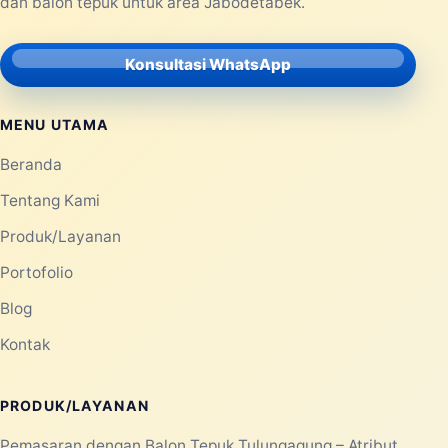
dan balon tepuk untuk area Jabodetabek.
Konsultasi WhatsApp
MENU UTAMA
Beranda
Tentang Kami
Produk/Layanan
Portofolio
Blog
Kontak
PRODUK/LAYANAN
Pemasaran dengan Balon Tepuk Tulungagung – Atribut