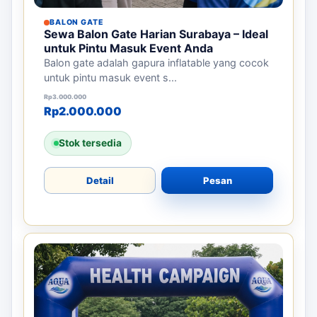
BALON GATE
Sewa Balon Gate Harian Surabaya – Ideal
untuk Pintu Masuk Event Anda
Balon gate adalah gapura inflatable yang cocok
untuk pintu masuk event s...
Harga aslinya adalah: Rp3.000.000.
Harga saat ini adalah: Rp2.000.000.
Rp
3.000.000
Rp
2.000.000
Stok tersedia
Detail
Pesan