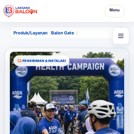
Menu
Produk/Layanan
Balon Gate
PENGIRIMAN & INSTALASI