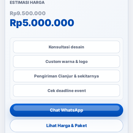
ESTIMASI HARGA
Harga aslinya adalah: Rp
Harga saat ini adalah: Rp
Rp
9.500.000
Rp
5.000.000
Konsultasi desain
Custom warna & logo
Pengiriman Cianjur & sekitarnya
Cek deadline event
Chat WhatsApp
Lihat Harga & Paket