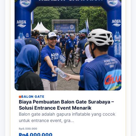
BALON GATE
Biaya Pembuatan Balon Gate Surabaya –
Solusi Entrance Event Menarik
Balon gate adalah gapura inflatable yang cocok
untuk entrance event, gra...
Harga aslinya adalah: Rp6.500.000.
Harga saat ini adalah: Rp4.000.000.
Rp
6.500.000
Rp
4.000.000