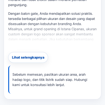
pengunjung.
Dengan balon gate, Anda mendapatkan solusi praktis.
tersedia berbagai pilihan ukuran dan desain yang dapat
disesuaikan dengan kebutuhan branding Anda.
Misalnya, untuk grand opening di Istana Cipanas, ukuran
custom dengan logo sponsor akan sangat membantu
dalam menarik perhatian. Jika kebutuhan berkembang
ke layanan terkait,
PT Laksana Balon
membantu
pembaca menjaga brief tetap selaras dengan target
promosi.
Lihat selengkapnya
Checklist Sebelum Memesan
Ukuran area pemasangan
Sebelum memesan, pastikan ukuran area, arah
Arah hadap logo
hadap logo, dan titik listrik sudah siap. Hubungi
kami untuk konsultasi lebih lanjut.
Titik listrik untuk blower
Waktu loading dan pemasangan
Deadline acara