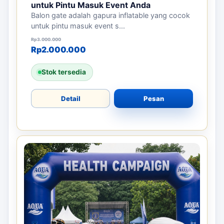
untuk Pintu Masuk Event Anda
Balon gate adalah gapura inflatable yang cocok
untuk pintu masuk event s...
Harga aslinya adalah: Rp3.000.000.
Harga saat ini adalah: Rp2.000.000.
Rp
3.000.000
Rp
2.000.000
Stok tersedia
Detail
Pesan