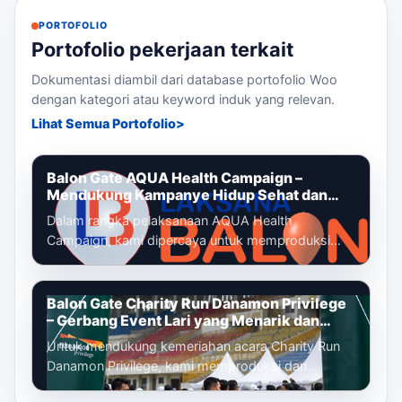
PORTOFOLIO
Portofolio pekerjaan terkait
Dokumentasi diambil dari database portofolio Woo
dengan kategori atau keyword induk yang relevan.
Lihat Semua Portofolio
Balon Gate AQUA Health Campaign –
Mendukung Kampanye Hidup Sehat dan
Gaya Hidup Aktif
Dalam rangka pelaksanaan AQUA Health
Campaign, kami dipercaya untuk memproduksi
dan memasang balon gate custom yang menjadi
identi...
Balon Gate Charity Run Danamon Privilege
– Gerbang Event Lari yang Menarik dan
Profesional
Untuk mendukung kemeriahan acara Charity Run
Danamon Privilege, kami memproduksi dan
memasang balon gate custom sebagai gerbang