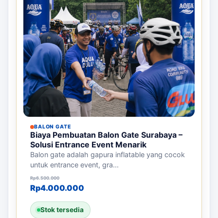
BALON GATE
Biaya Pembuatan Balon Gate Surabaya –
Solusi Entrance Event Menarik
Balon gate adalah gapura inflatable yang cocok
untuk entrance event, gra...
Harga aslinya adalah: Rp6.500.000.
Harga saat ini adalah: Rp4.000.000.
Rp
6.500.000
Rp
4.000.000
Stok tersedia