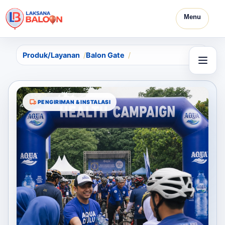
Menu
Produk/Layanan
Balon Gate
PENGIRIMAN & INSTALASI