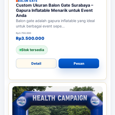
BALON GATE
Custom Ukuran Balon Gate Surabaya –
Gapura Inflatable Menarik untuk Event
Anda
Balon gate adalah gapura inflatable yang ideal
untuk berbagai event sepe...
Harga aslinya adalah: Rp3.750.000.
Harga saat ini adalah: Rp3.500.000.
Rp
3.750.000
Rp
3.500.000
Stok tersedia
Detail
Pesan