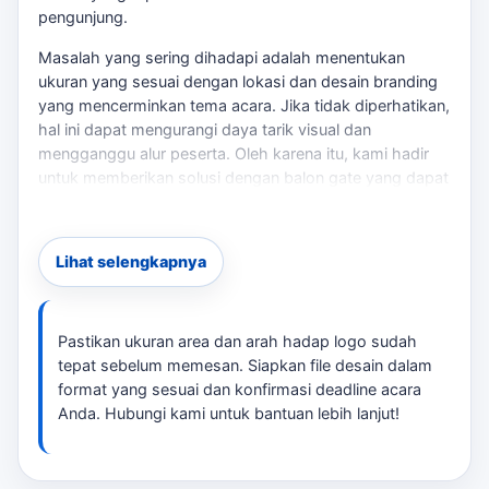
pengunjung.
Masalah yang sering dihadapi adalah menentukan
ukuran yang sesuai dengan lokasi dan desain branding
yang mencerminkan tema acara. Jika tidak diperhatikan,
hal ini dapat mengurangi daya tarik visual dan
mengganggu alur peserta. Oleh karena itu, kami hadir
untuk memberikan solusi dengan balon gate yang dapat
disesuaikan sesuai brief acara. Untuk konteks
tambahan,
balon gate Cianjur
memberi jalur baca yang
masih relevan tanpa mengalihkan fokus dari kebutuhan
Lihat selengkapnya
utama.
Ukuran dan Desain Custom
Pastikan ukuran area dan arah hadap logo sudah
tersedia berbagai pilihan ukuran dan desain untuk balon
tepat sebelum memesan. Siapkan file desain dalam
gate Anda. Anda bisa memilih warna, logo, dan elemen
format yang sesuai dan konfirmasi deadline acara
branding lain yang sesuai dengan tema acara. Pastikan
Anda. Hubungi kami untuk bantuan lebih lanjut!
untuk memberikan brief yang jelas agar hasilnya sesuai
harapan. Sebagai pembanding internal,
biaya
pembuatan balon gate Cianjur
dapat dipakai untuk