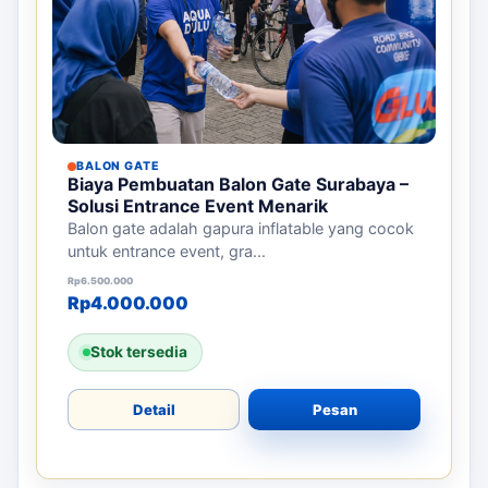
BALON GATE
Biaya Pembuatan Balon Gate Surabaya –
Solusi Entrance Event Menarik
Balon gate adalah gapura inflatable yang cocok
untuk entrance event, gra...
Harga aslinya adalah: Rp6.500.000.
Harga saat ini adalah: Rp4.000.000.
Rp
6.500.000
Rp
4.000.000
Stok tersedia
Detail
Pesan