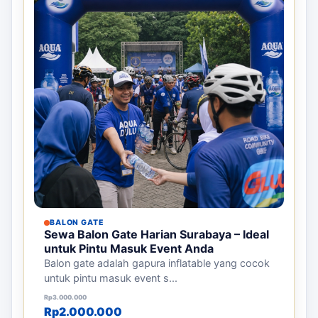
BALON GATE
Sewa Balon Gate Harian Surabaya – Ideal
untuk Pintu Masuk Event Anda
Balon gate adalah gapura inflatable yang cocok
untuk pintu masuk event s...
Harga aslinya adalah: Rp3.000.000.
Harga saat ini adalah: Rp2.000.000.
Rp
3.000.000
Rp
2.000.000