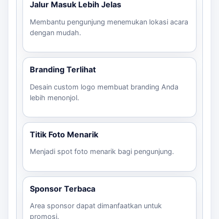
Jalur Masuk Lebih Jelas
Ketersediaan listrik untuk blower
Jam loading dan deadline acara
Membantu pengunjung menemukan lokasi acara
dengan mudah.
Hubungi kami untuk mendapatkan estimasi harga dan
konsultasi lebih lanjut mengenai desain dan ukuran yang
sesuai untuk acara Anda.
Branding Terlihat
Desain custom logo membuat branding Anda
lebih menonjol.
Titik Foto Menarik
Menjadi spot foto menarik bagi pengunjung.
Sponsor Terbaca
Area sponsor dapat dimanfaatkan untuk
promosi.