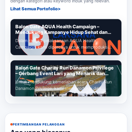
dengan kategori atau keyword induk yang relevan.
Lihat Semua Portofolio
Balon Gate AQUA Health Campaign –
Mendukung Kampanye Hidup Sehat dan
Gaya Hidup Aktif
Dalam rangka pelaksanaan AQUA Health
Campaign, kami dipercaya untuk memproduksi
dan memasang balon gate custom yang menjadi
identi...
Balon Gate Charity Run Danamon Privilege
– Gerbang Event Lari yang Menarik dan
Profesional
Untuk mendukung kemeriahan acara Charity Run
Danamon Privilege, kami memproduksi dan
memasang balon gate custom sebagai gerbang
ut...
PERTIMBANGAN PELANGGAN