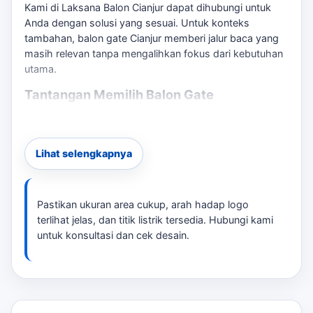
Kami di Laksana Balon Cianjur dapat dihubungi untuk
Anda dengan solusi yang sesuai. Untuk konteks
tambahan,
balon gate Cianjur
memberi jalur baca yang
masih relevan tanpa mengalihkan fokus dari kebutuhan
utama.
Tantangan Memilih Balon Gate
Seringkali, pembeli menghadapi kesulitan dalam
menentukan ukuran dan desain yang sesuai dengan
lokasi dan tema acara. Risiko memilih ukuran yang salah
Lihat selengkapnya
dapat mengakibatkan tampilan yang kurang menarik
atau bahkan tidak sesuai dengan kebutuhan. Oleh
karena itu, penting untuk melakukan checklist sebelum
Pastikan ukuran area cukup, arah hadap logo
memesan, termasuk:
terlihat jelas, dan titik listrik tersedia. Hubungi kami
untuk konsultasi dan cek desain.
Ukuran area yang tersedia
Desain dan branding yang diinginkan
Ketersediaan listrik untuk blower
Jadwal pemasangan dan pengambilan