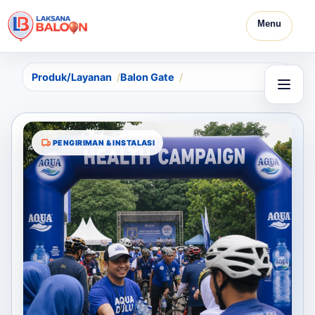
Menu
Produk/Layanan
Balon Gate
PENGIRIMAN & INSTALASI