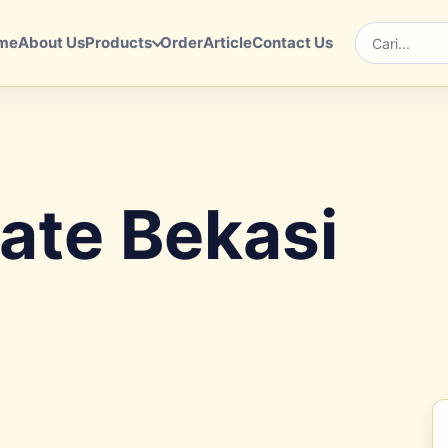
me
About Us
Products
Order
Article
Contact Us
Cari
ate Bekasi