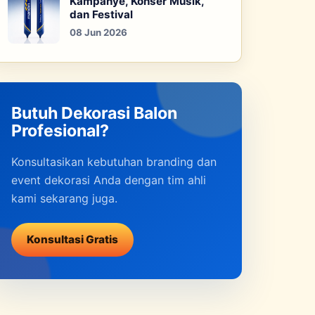
Kampanye, Konser Musik,
dan Festival
08 Jun 2026
Butuh Dekorasi Balon
Profesional?
Konsultasikan kebutuhan branding dan
event dekorasi Anda dengan tim ahli
kami sekarang juga.
Konsultasi Gratis