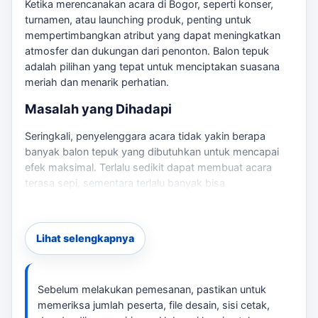
Ketika merencanakan acara di Bogor, seperti konser,
turnamen, atau launching produk, penting untuk
mempertimbangkan atribut yang dapat meningkatkan
atmosfer dan dukungan dari penonton. Balon tepuk
adalah pilihan yang tepat untuk menciptakan suasana
meriah dan menarik perhatian.
Masalah yang Dihadapi
Seringkali, penyelenggara acara tidak yakin berapa
banyak balon tepuk yang dibutuhkan untuk mencapai
efek maksimal. Terlalu sedikit dapat membuat acara
terasa sepi, sementara terlalu banyak bisa
menyebabkan pemborosan. Selain itu, desain yang
kurang menarik dapat mengurangi dampak visual.
Sebagai pembanding internal,
balon tepuk Bogor
dapat
Lihat selengkapnya
dipakai untuk melihat opsi layanan lain sebelum finalisasi
kebutuhan.
Risiko Jika Salah Memilih
Sebelum melakukan pemesanan, pastikan untuk
memeriksa jumlah peserta, file desain, sisi cetak,
Memilih vendor yang tidak tepat atau tidak melakukan