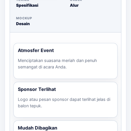
Spesifikasi
Alur
tema acara.
Diskusikan kebutuhan cetak, apakah satu
MOCKUP
atau dua sisi.
Desain
Perkirakan waktu produksi dan pengiriman.
Hubungi kami untuk mendapatkan estimasi
harga dan saran lebih lanjut.
Atmosfer Event
Dengan langkah-langkah ini, Anda dapat memastikan
Menciptakan suasana meriah dan penuh
bahwa acara Anda di Bogor akan sukses dan berkesan.
semangat di acara Anda.
Sponsor Terlihat
Logo atau pesan sponsor dapat terlihat jelas di
balon tepuk.
Mudah Dibagikan