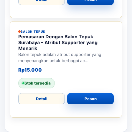
BALON TEPUK
Pemasaran dengan Balon Tepuk
Trenggalek – Ciptakan Atmosfer Event
yang Meriah
Balon tepuk adalah alat promosi yang
mengundang semangat di acara. Cocok...
Rp
15.000
Stok tersedia
Detail
Pesan