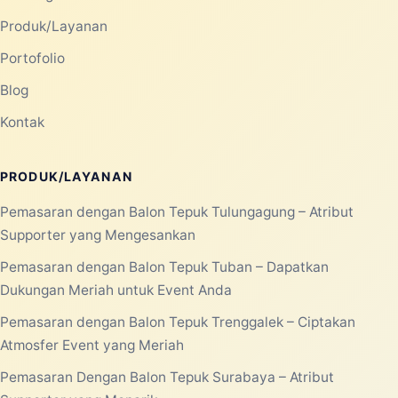
PRODUCTS
08 JUN 2026
Balon Tepuk Murah untuk
Kampanye, Konser Musik, dan
Festival
Balon tepuk murah menjadi salah satu
perlengkapan yang banyak dicari untuk
berbagai kegiatan berskala kecil maupun
besar...
Selengkapnya