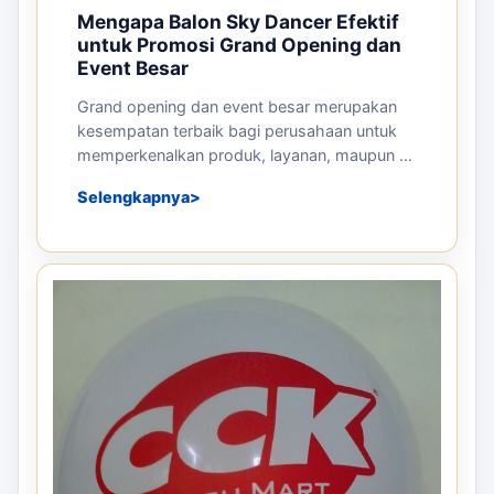
BALON TEPUK
Pemasaran Dengan Balon Tepuk
Surabaya – Atribut Supporter yang
Menarik
Balon tepuk adalah atribut supporter yang
menyenangkan untuk berbagai ac...
Rp
15.000
Stok tersedia
Detail
Pesan