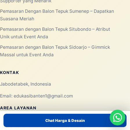
Laksana Balon membantu kebutuhan balon promosi,
balon event, rental balon, balon custom, balon gate,
balon udara, balon dancer, balon selfie, balon sablon,
dan balon tepuk untuk area Jabodetabek.
Konsultasi WhatsApp
MENU UTAMA
Beranda
Chat Harga & Desain
Tentang Kami