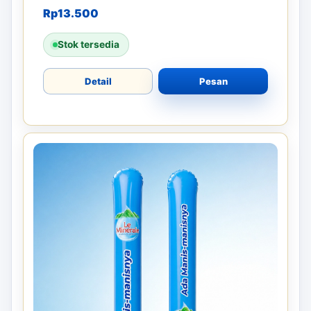
BALON TEPUK
Pemasaran dengan Balon Tepuk Tuban –
Dapatkan Dukungan Meriah untuk Event
Anda
Balon tepuk adalah alat promosi yang efektif
untuk mendukung acara besar...