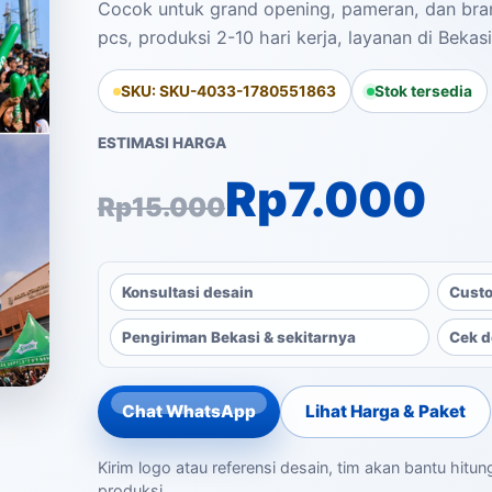
Cocok untuk grand opening, pameran, dan bran
pcs, produksi 2-10 hari kerja, layanan di Bekas
SKU: SKU-4033-1780551863
Stok tersedia
ESTIMASI HARGA
Harga aslinya ad
Harga saat ini a
Rp
7.000
Rp
15.000
Konsultasi desain
Custo
Pengiriman Bekasi & sekitarnya
Cek d
Chat WhatsApp
Lihat Harga & Paket
Kirim logo atau referensi desain, tim akan bantu hitu
produksi.