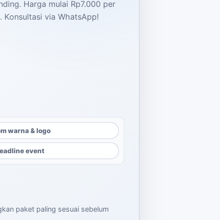
ding. Harga mulai Rp7.000 per
i. Konsultasi via WhatsApp!
alah: Rp15.000.
dalah: Rp7.000.
m warna & logo
eadline event
ngkan paket paling sesuai sebelum