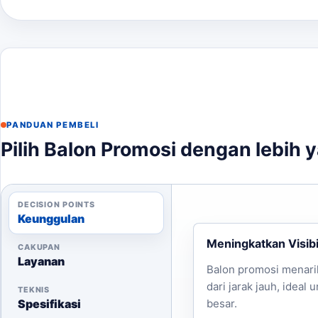
Tentukan ukuran dan jumlah balon yang dibutuhk
Kirim file desain logo dalam format yang sesuai.
Berikan informasi tanggal dan lokasi acara.
Hubungi kami untuk minta estimasi harga dan konsultas
untuk melihat opsi layanan lain sebelum finalisasi kebu
PANDUAN PEMBELI
Pilih Balon Promosi dengan lebih 
DECISION POINTS
Keunggulan
Meningkatkan Visibi
CAKUPAN
Layanan
Balon promosi menari
dari jarak jauh, ideal 
TEKNIS
Spesifikasi
besar.