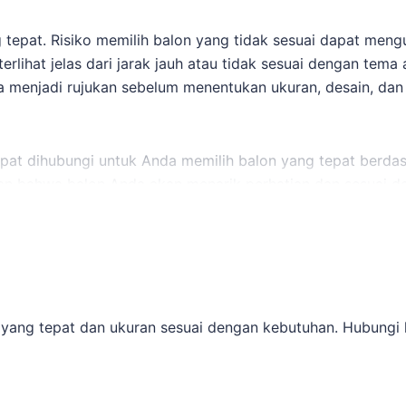
tepat. Risiko memilih balon yang tidak sesuai dapat mengu
erlihat jelas dari jarak jauh atau tidak sesuai dengan te
a menjadi rujukan sebelum menentukan ukuran, desain, dan 
pat dihubungi untuk Anda memilih balon yang tepat berdasa
an bahwa balon Anda akan menarik perhatian dan sesuai d
lon promosi Bekasi
bisa menjadi rujukan sebelum menentuka
an lainnya.
.
yang tepat dan ukuran sesuai dengan kebutuhan. Hubungi k
sampurna dan Stadion Patriot Candrabhaga.