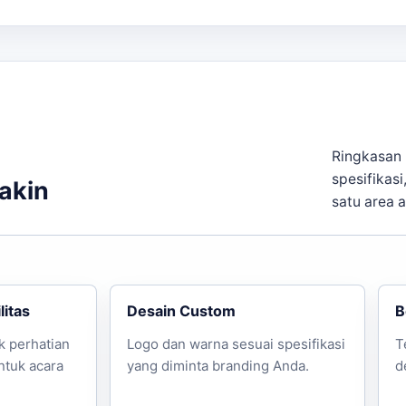
an.
i lebih lanjut! Sebagai pembanding internal,
balon gate unt
tuhan.
Ringkasan 
spesifikasi
yakin
satu area 
litas
Desain Custom
B
k perhatian
Logo dan warna sesuai spesifikasi
T
untuk acara
yang diminta branding Anda.
d