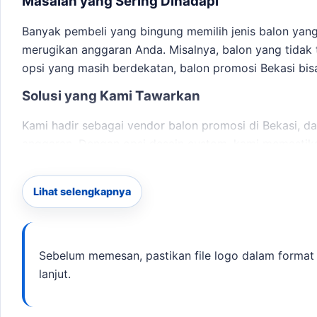
Masalah yang Sering Dihadapi
Banyak pembeli yang bingung memilih jenis balon yang 
merugikan anggaran Anda. Misalnya, balon yang tidak t
opsi yang masih berdekatan,
balon promosi Bekasi
bis
Solusi yang Kami Tawarkan
Kami hadir sebagai vendor balon promosi di Bekasi, da
anggaran. Dengan opsi desain custom, kami memastik
membandingkan opsi yang masih berdekatan,
sewa ba
Detail Layanan
Lihat selengkapnya
Jenis Balon:
Balon tepuk, balon gate, balon udara, d
Custom Desain:
Logo dan warna sesuai permintaan
Sebelum memesan, pastikan file logo dalam format 
Produksi:
Estimasi waktu 2-10 hari kerja.
lanjut.
Pengiriman:
Layanan di area Bekasi, termasuk Jati
Checklist Sebelum Memesan