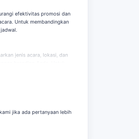
rangi efektivitas promosi dan
ma acara. Untuk membandingkan
jadwal.
rkan jenis acara, lokasi, dan
engan branding Anda. Untuk
n ukuran, desain, dan jadwal.
ami jika ada pertanyaan lebih