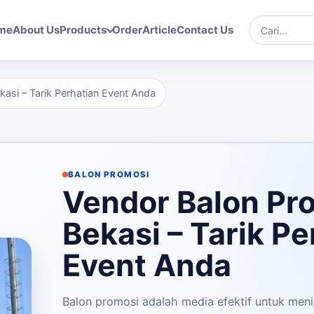
me
About Us
Products
Order
Article
Contact Us
Cari
asi – Tarik Perhatian Event Anda
BALON PROMOSI
Vendor Balon Pr
Bekasi – Tarik Pe
Event Anda
Balon promosi adalah media efektif untuk menin