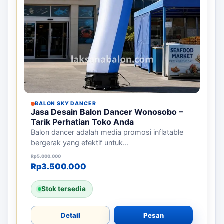
BALON SKY DANCER
Jasa Desain Balon Dancer Wonosobo –
Tarik Perhatian Toko Anda
Balon dancer adalah media promosi inflatable
bergerak yang efektif untuk...
Harga aslinya adalah: Rp5.000.000.
Harga saat ini adalah: Rp3.500.000.
Rp
5.000.000
Rp
3.500.000
Stok tersedia
Detail
Pesan