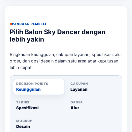
menjadi rujukan sebelum menentukan ukuran, desain,
dan jadwal.
Ruang tinggi yang cukup untuk balon bergerak
PANDUAN PEMBELI
Pilih Balon Sky Dancer dengan
Ketersediaan listrik untuk blower
lebih yakin
Arah angin yang aman
Dengan pemilihan yang tepat, balon menari Anda akan
Ringkasan keunggulan, cakupan layanan, spesifikasi, alur
menjadi pusat perhatian di setiap event. Hubungi kami
order, dan opsi desain dalam satu area agar keputusan
untuk konsultasi lebih lanjut! Sebagai pembanding
lebih cepat.
internal,
harga balon sky dancer Sumedang
dapat
dipakai untuk melihat opsi layanan lain sebelum finalisasi
kebutuhan.
DECISION POINTS
CAKUPAN
Keunggulan
Layanan
TEKNIS
ORDER
Spesifikasi
Alur
MOCKUP
Desain