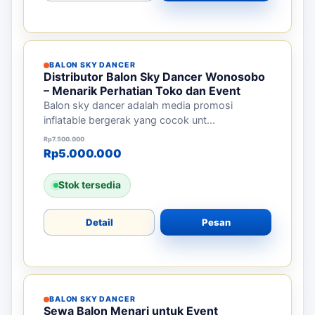
BALON SKY DANCER
Distributor Balon Sky Dancer Wonosobo
– Menarik Perhatian Toko dan Event
Balon sky dancer adalah media promosi
inflatable bergerak yang cocok unt...
Harga aslinya adalah: Rp7.500.000.
Harga saat ini adalah: Rp5.000.000.
Rp
7.500.000
Rp
5.000.000
Stok tersedia
Detail
Pesan
BALON SKY DANCER
Sewa Balon Menari untuk Event