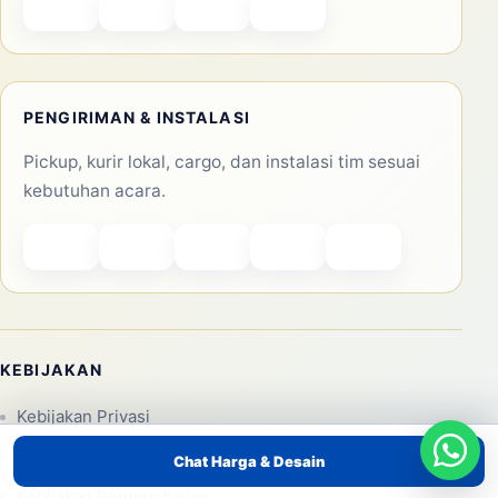
Email:
edukasibanten1@gmail.com
AREA LAYANAN
Jakarta Pusat, Jakarta Barat, Jakarta Selatan, Jakarta
Utara, Jakarta Timur, Tangerang, Bekasi, Depok
METODE PEMBAYARAN
Transfer bank, e-wallet, QRIS, dan invoice sesuai
kesepakatan.
Chat Harga & Desain