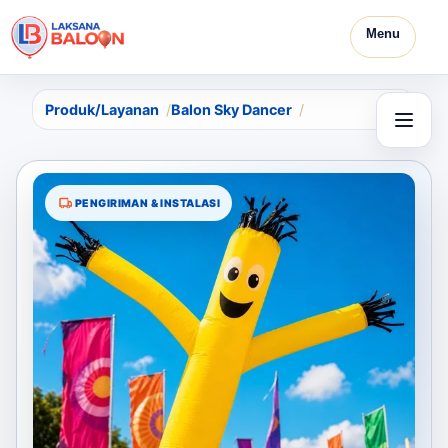
Menu
Produk/Layanan
Balon Sky Dancer
PENGIRIMAN & INSTALASI