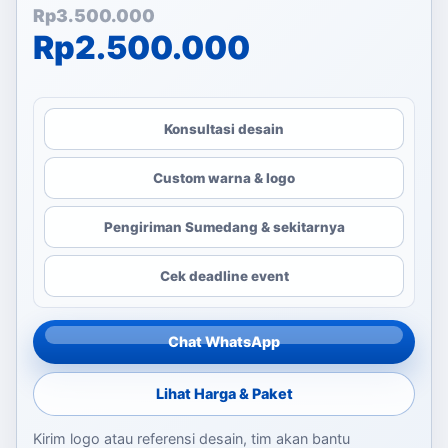
Harga aslinya adalah: Rp
Harga saat ini adalah: Rp
Rp
3.500.000
Rp
2.500.000
Konsultasi desain
Custom warna & logo
Pengiriman Sumedang & sekitarnya
Cek deadline event
Chat WhatsApp
Lihat Harga & Paket
Kirim logo atau referensi desain, tim akan bantu