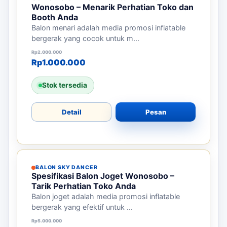
Wonosobo – Menarik Perhatian Toko dan
Booth Anda
Balon menari adalah media promosi inflatable
bergerak yang cocok untuk m...
Harga aslinya adalah: Rp2.000.000.
Harga saat ini adalah: Rp1.000.000.
Rp
2.000.000
Rp
1.000.000
Stok tersedia
Detail
Pesan