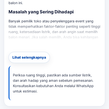
balon ini.
Masalah yang Sering Dihadapi
Banyak pemilik toko atau penyelenggara event yang
tidak memperhatikan faktor-faktor penting seperti tinggi
ruang, ketersediaan listrik, dan arah angin saat memilih
balon menari. Jika salah memilih, Anda bisa kehilangan
kesempatan untuk menarik perhatian calon pelanggan.
Sebagai pembanding internal,
balon sky dancer
Sumedang
dapat dipakai untuk melihat opsi layanan lain
Lihat selengkapnya
sebelum finalisasi kebutuhan.
Solusi Praktis
Periksa ruang tinggi, pastikan ada sumber listrik,
Dengan menggunakan balon menari, Anda dapat
dan arah hadap yang aman sebelum pemesanan.
menciptakan daya tarik visual yang kuat. tersedia
Konsultasikan kebutuhan Anda melalui WhatsApp
berbagai pilihan ukuran dan desain yang dapat
untuk estimasi.
disesuaikan dengan kebutuhan branding Anda. Pastikan
untuk memeriksa checklist lokasi sebelum pemasangan,
termasuk: Untuk membandingkan opsi yang masih
berdekatan,
jasa pembuatan balon joget Sumedang
bisa