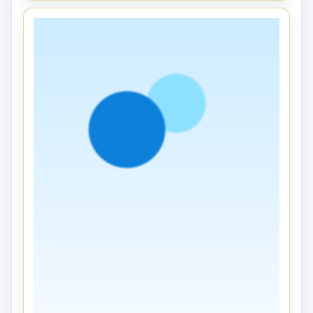
PRODUCTS
02 JUL 2026
Mengapa Balon Sky Dancer Efektif
untuk Promosi Grand Opening dan
Event Besar
Grand opening dan event besar merupakan
kesempatan terbaik bagi perusahaan untuk
memperkenalkan produk, layanan, maupun ...
Selengkapnya