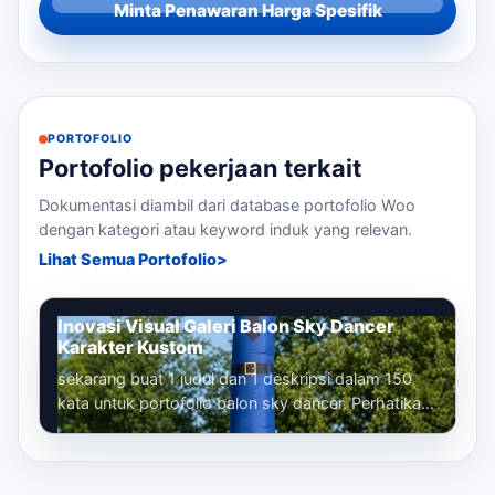
Minta Penawaran Harga Spesifik
PORTOFOLIO
Portofolio pekerjaan terkait
Dokumentasi diambil dari database portofolio Woo
dengan kategori atau keyword induk yang relevan.
Lihat Semua Portofolio
Inovasi Visual Galeri Balon Sky Dancer
Karakter Kustom
sekarang buat 1 judul dan 1 deskripsi dalam 150
kata untuk portofolio balon sky dancer. Perhatikan
bahwa kita sudah membuat banyak...