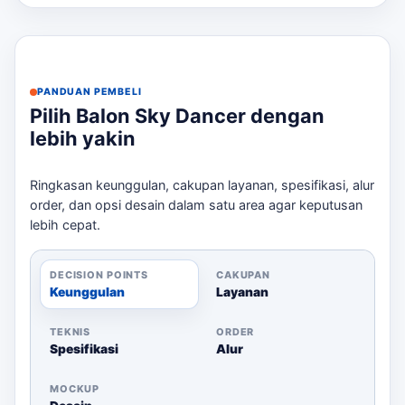
Cocok
Paket/Varian
Tinggi/Ukuran
Blower/Branding
untuk
Grand
PANDUAN PEMBELI
Sky Dancer
opening,
Pilih Balon Sky Dancer dengan
Warna karakter
Standar 4
4 meter
toko,
lebih yakin
dan logo custom
Meter
dealer,
SPBU
Ringkasan keunggulan, cakupan layanan, spesifikasi, alur
order, dan opsi desain dalam satu area agar keputusan
Grand
Sky Dancer
lebih cepat.
Warna karakter
opening,
Custom Logo
5 meter
dan logo custom
dealer,
5 Meter
DECISION POINTS
CAKUPAN
SPBU
Keunggulan
Layanan
Grand
Sky Dancer
opening,
TEKNIS
ORDER
Warna karakter
Spesifikasi
Alur
Karakter 6
6 meter
toko,
dan logo custom
Meter
dealer,
MOCKUP
SPBU