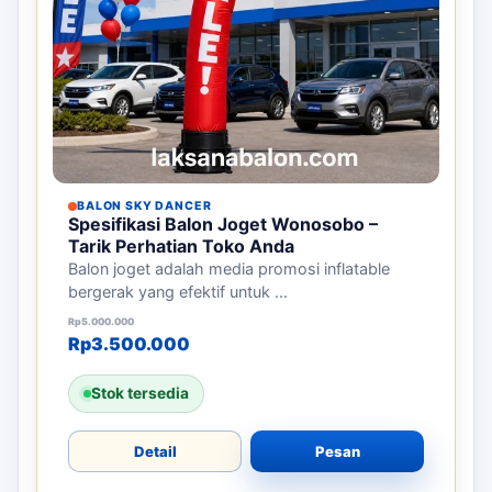
BALON SKY DANCER
Spesifikasi Balon Joget Wonosobo –
Tarik Perhatian Toko Anda
Balon joget adalah media promosi inflatable
bergerak yang efektif untuk ...
Harga aslinya adalah: Rp5.000.000.
Harga saat ini adalah: Rp3.500.000.
Rp
5.000.000
Rp
3.500.000
Stok tersedia
Detail
Pesan