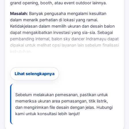
grand opening, booth, atau event outdoor lainnya.
Masalah:
Banyak pengusaha mengalami kesulitan
dalam menarik perhatian di lokasi yang ramai.
Ketidakjelasan dalam memilih ukuran dan desain balon
dapat mengakibatkan investasi yang sia-sia. Sebagai
pembanding internal,
balon sky dancer Indramayu
dapat
dipakai untuk melihat opsi layanan lain sebelum finalisasi
kebutuhan.
Risiko:
Memilih balon yang tidak sesuai dengan
kebutuhan dapat mengurangi visibilitas dan dampak
Lihat selengkapnya
promosi Anda. Sebagai pembanding internal,
jasa
pembuatan balon joget Indramayu
dapat dipakai untuk
melihat opsi layanan lain sebelum finalisasi kebutuhan.
Sebelum melakukan pemesanan, pastikan untuk
Solusi:
tersedia berbagai pilihan balon menari dengan
memeriksa ukuran area pemasangan, titik listrik,
ukuran, desain, dan branding yang dapat disesuaikan.
dan mengirimkan file desain dengan jelas. Hubungi
Dengan konsultasi yang tepat, Anda dapat memilih
kami untuk konsultasi lebih lanjut!
produk yang paling sesuai dengan kebutuhan Anda.
Paket yang Tersedia