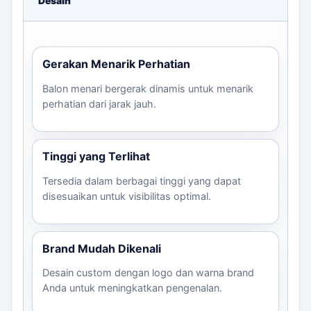
Desain
Grand
Sewa Sky
opening,
Custom sesuai
Warna karakter
Dancer
toko,
brief
dan logo custom
Gerakan Menarik Perhatian
Event
dealer,
SPBU
Balon menari bergerak dinamis untuk menarik
perhatian dari jarak jauh.
Estimasi produksi adalah 5-10 hari kerja, tergantung
pada desain dan jumlah yang dipesan. Pastikan untuk
mengirimkan file desain logo dan brief untuk
Tinggi yang Terlihat
mendapatkan hasil yang optimal.
Tersedia dalam berbagai tinggi yang dapat
Dengan berbagai pilihan yang kami tawarkan, Anda
disesuaikan untuk visibilitas optimal.
dapat memilih balon yang sesuai dengan kebutuhan dan
anggaran Anda. Untuk informasi lebih lanjut, konsultasi
via WhatsApp sekarang!
Brand Mudah Dikenali
Desain custom dengan logo dan warna brand
Anda untuk meningkatkan pengenalan.