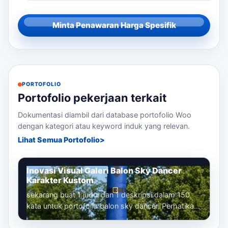
Minta Penawaran Harga Spesifik
PORTOFOLIO
Portofolio pekerjaan terkait
Dokumentasi diambil dari database portofolio Woo
dengan kategori atau keyword induk yang relevan.
Lihat Semua Portofolio
Inovasi Visual Galeri Balon Sky Dancer
Karakter Kustom
sekarang buat 1 judul dan 1 deskripsi dalam 150
kata untuk portofolio balon sky dancer. Perhatikan
bahwa kita sudah membuat banyak...