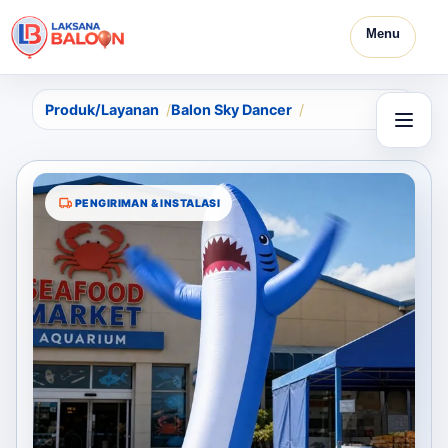
Menu
Produk/Layanan
Balon Sky Dancer
PENGIRIMAN & INSTALASI