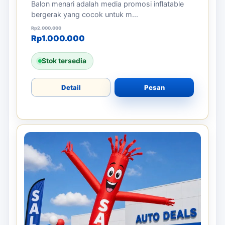
Balon menari adalah media promosi inflatable
bergerak yang cocok untuk m...
Harga aslinya adalah: Rp2.000.000.
Harga saat ini adalah: Rp1.000.000.
Rp
2.000.000
Rp
1.000.000
Stok tersedia
Detail
Pesan