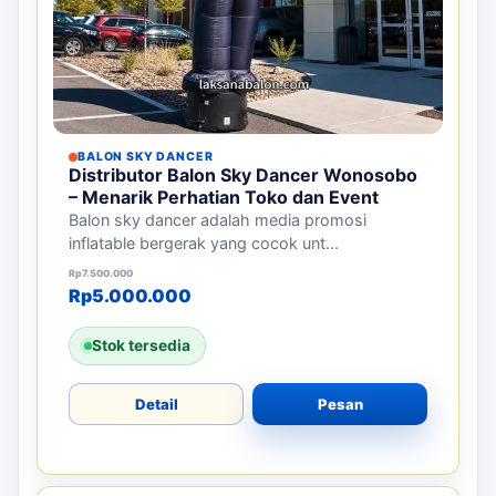
BALON SKY DANCER
Distributor Balon Sky Dancer Wonosobo
– Menarik Perhatian Toko dan Event
Balon sky dancer adalah media promosi
inflatable bergerak yang cocok unt...
Harga aslinya adalah: Rp7.500.000.
Harga saat ini adalah: Rp5.000.000.
Rp
7.500.000
Rp
5.000.000
Stok tersedia
Detail
Pesan