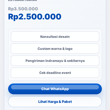
Harga aslinya adalah: Rp
Harga saat ini adalah: Rp
Rp
3.500.000
Rp
2.500.000
Konsultasi desain
Custom warna & logo
Pengiriman Indramayu & sekitarnya
Cek deadline event
Chat WhatsApp
Lihat Harga & Paket