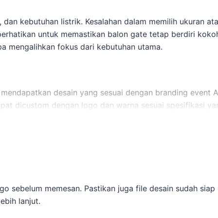
 dan kebutuhan listrik. Kesalahan dalam memilih ukuran a
iperhatikan untuk memastikan balon gate tetap berdiri kok
pa mengalihkan fokus dari kebutuhan utama.
 mendapatkan desain yang sesuai dengan branding event A
apat dicustom dengan logo dan warna sesuai spesifikasi ya
bang ke layanan terkait,
sewa balon gate
membantu pembaca
pkan: Sebagai pembanding internal,
jasa pembuatan balon g
go sebelum memesan. Pastikan juga file desain sudah siap
ebih lanjut.