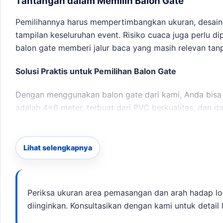
Tantangan dalam Memilih Balon Gate
Pemilihannya harus mempertimbangkan ukuran, desain,
tampilan keseluruhan event. Risiko cuaca juga perlu d
balon gate
memberi jalur baca yang masih relevan tan
Solusi Praktis untuk Pemilihan Balon Gate
Dengan menggunakan balon gate dari kami, Anda bisa
adalah 4×6 meter, terbuat dari PVC berkualitas, dan d
produksi adalah 3-7 hari kerja. Jika kebutuhan berkem
dengan target promosi.
Lihat selengkapnya
Berikut adalah checklist brief yang perlu Anda persia
opsi layanan lain sebelum finalisasi kebutuhan.
Ukuran area yang tersedia
Periksa ukuran area pemasangan dan arah hadap lo
Arah hadap logo
diinginkan. Konsultasikan dengan kami untuk detail l
Titik akses listrik