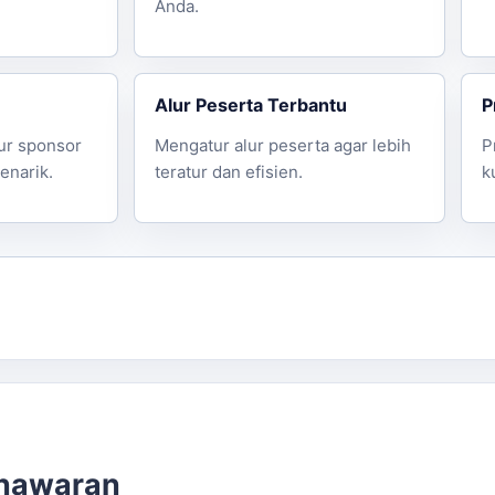
Anda.
Alur Peserta Terbantu
P
ur sponsor
Mengatur alur peserta agar lebih
P
enarik.
teratur dan efisien.
k
enawaran