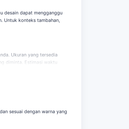
tau desain dapat mengganggu
oh. Untuk konteks tambahan,
nda. Ukuran yang tersedia
ng diminta. Estimasi waktu
 menjaga brief tetap selaras
ate
dapat dipakai untuk melihat
 dan sesuai dengan warna yang