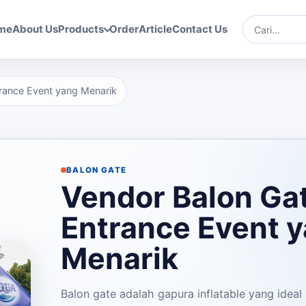
me
About Us
Products
Order
Article
Contact Us
Cari
rance Event yang Menarik
BALON GATE
Vendor Balon Ga
Entrance Event 
Menarik
Balon gate adalah gapura inflatable yang ideal