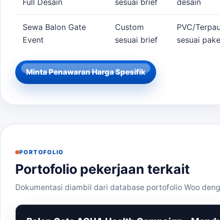
Full Desain
sesuai brief
desain
Sewa Balon Gate
Custom
PVC/Terpau
Event
sesuai brief
sesuai pake
Minta Penawaran Harga Spesifik
PORTOFOLIO
Portofolio pekerjaan terkait
Dokumentasi diambil dari database portofolio Woo deng