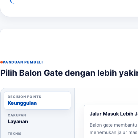
Jam loading untuk pemasangan
Deadline pengiriman
Hubungi kami untuk mendapatkan estimasi harga dan k
PANDUAN PEMBELI
Pilih Balon Gate dengan lebih yaki
DECISION POINTS
Keunggulan
Jalur Masuk Lebih J
CAKUPAN
Layanan
Balon gate membantu
menemukan jalur mas
TEKNIS