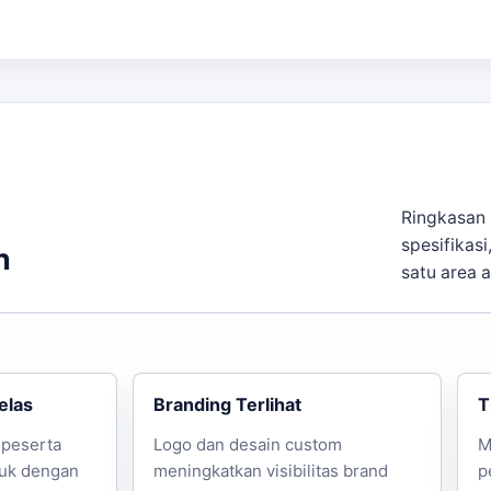
onsultasi desain melalui WhatsApp.
Ringkasan 
spesifikasi
n
satu area 
elas
Branding Terlihat
T
 peserta
Logo dan desain custom
M
uk dengan
meningkatkan visibilitas brand
p