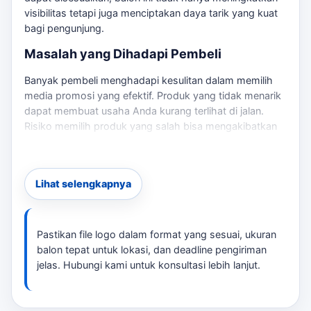
visibilitas tetapi juga menciptakan daya tarik yang kuat
bagi pengunjung.
Masalah yang Dihadapi Pembeli
Banyak pembeli menghadapi kesulitan dalam memilih
media promosi yang efektif. Produk yang tidak menarik
dapat membuat usaha Anda kurang terlihat di jalan.
Risiko memilih produk yang salah bisa mengakibatkan
investasi yang sia-sia dan kurangnya perhatian dari
calon pelanggan. Sebagai pembanding internal,
balon
sky dancer Sumedang
dapat dipakai untuk melihat opsi
Lihat selengkapnya
layanan lain sebelum finalisasi kebutuhan.
Solusi yang Ditawarkan
Pastikan file logo dalam format yang sesuai, ukuran
Balon joget kami memiliki spesifikasi yang dapat
balon tepat untuk lokasi, dan deadline pengiriman
disesuaikan dengan kebutuhan Anda. Dengan tinggi 5
jelas. Hubungi kami untuk konsultasi lebih lanjut.
meter, bahan kain parasut/nylon inflatable, dan
kemampuan untuk menampilkan logo atau teks brand
Anda, balon ini akan menjadi pusat perhatian di lokasi