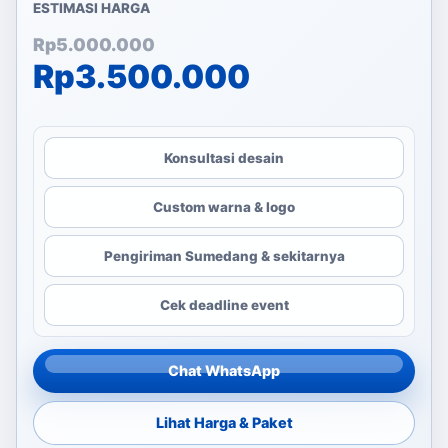
ESTIMASI HARGA
Harga aslinya adalah: Rp
Harga saat ini adalah: Rp
Rp
5.000.000
Rp
3.500.000
Konsultasi desain
Custom warna & logo
Pengiriman Sumedang & sekitarnya
Cek deadline event
Chat WhatsApp
Lihat Harga & Paket