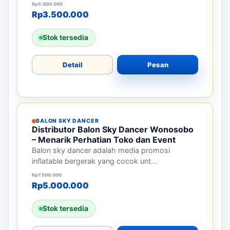
Harga aslinya adalah: Rp5.000.000.
Harga saat ini adalah: Rp3.500.000.
Rp
5.000.000
Rp
3.500.000
Stok tersedia
Detail
Pesan
BALON SKY DANCER
Distributor Balon Sky Dancer Wonosobo
– Menarik Perhatian Toko dan Event
Balon sky dancer adalah media promosi
inflatable bergerak yang cocok unt...
Harga aslinya adalah: Rp7.500.000.
Harga saat ini adalah: Rp5.000.000.
Rp
7.500.000
Rp
5.000.000
Stok tersedia