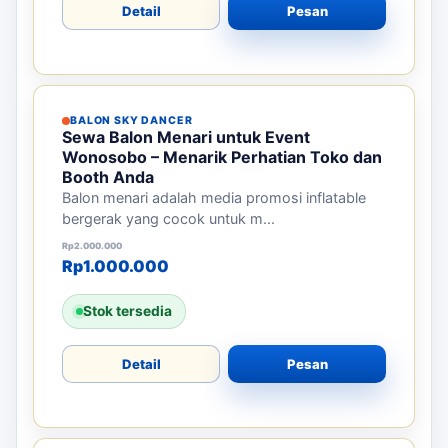
Detail
Pesan
BALON SKY DANCER
Sewa Balon Menari untuk Event
Wonosobo – Menarik Perhatian Toko dan
Booth Anda
Balon menari adalah media promosi inflatable
bergerak yang cocok untuk m...
Harga aslinya adalah: Rp2.000.000.
Harga saat ini adalah: Rp1.000.000.
Rp
2.000.000
Rp
1.000.000
Stok tersedia
Detail
Pesan