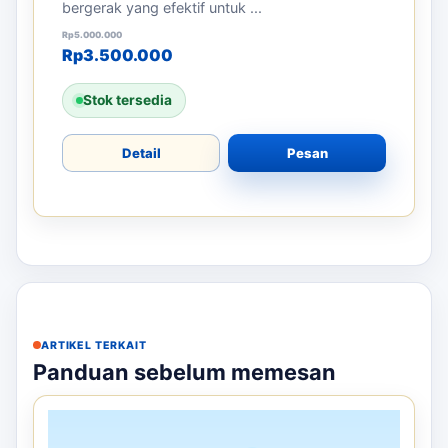
bergerak yang efektif untuk ...
Harga aslinya adalah: Rp5.000.000.
Harga saat ini adalah: Rp3.500.000.
Rp
5.000.000
Rp
3.500.000
Stok tersedia
Detail
Pesan
ARTIKEL TERKAIT
Panduan sebelum memesan