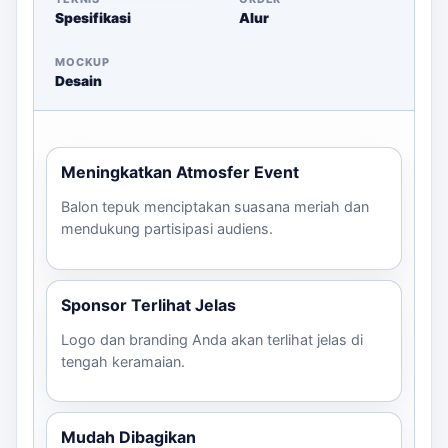
Spesifikasi
Alur
memastikan semua peserta mendapatkan balon.
Keterbacaan Logo:
Pastikan desain logo atau
MOCKUP
teks dapat terbaca dengan jelas dari jarak jauh.
Desain
Deadline:
Pesan lebih awal untuk memastikan
Anda mendapatkan balon tepat waktu.
Untuk memulai, kirimkan brief kebutuhan Anda melalui
Meningkatkan Atmosfer Event
WhatsApp, dan kami akan membantu
Balon tepuk menciptakan suasana meriah dan
merekomendasikan desain serta jumlah yang sesuai.
mendukung partisipasi audiens.
Sponsor Terlihat Jelas
Logo dan branding Anda akan terlihat jelas di
tengah keramaian.
Mudah Dibagikan