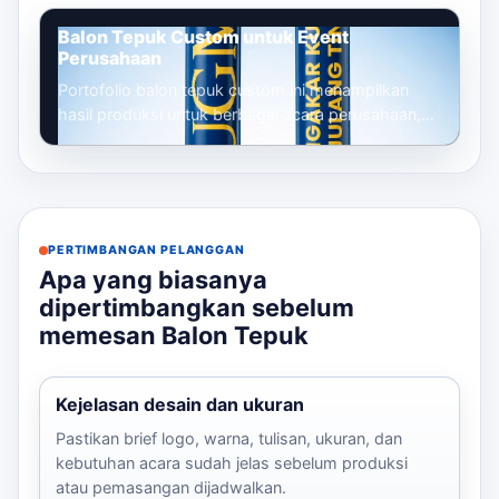
Balon Tepuk Custom untuk Event
Perusahaan
Portofolio balon tepuk custom ini menampilkan
hasil produksi untuk berbagai acara perusahaan,
mulai dari gathering, seminar, launc...
PERTIMBANGAN PELANGGAN
Apa yang biasanya
dipertimbangkan sebelum
memesan Balon Tepuk
Kejelasan desain dan ukuran
Pastikan brief logo, warna, tulisan, ukuran, dan
kebutuhan acara sudah jelas sebelum produksi
atau pemasangan dijadwalkan.