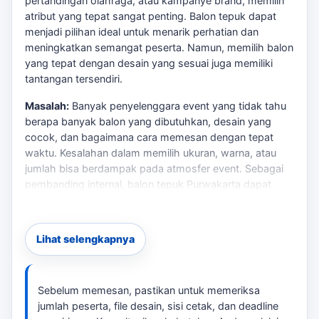
pertandingan olahraga, atau kampanye brand, memilih
atribut yang tepat sangat penting. Balon tepuk dapat
menjadi pilihan ideal untuk menarik perhatian dan
meningkatkan semangat peserta. Namun, memilih balon
yang tepat dengan desain yang sesuai juga memiliki
tantangan tersendiri.
Masalah:
Banyak penyelenggara event yang tidak tahu
berapa banyak balon yang dibutuhkan, desain yang
cocok, dan bagaimana cara memesan dengan tepat
waktu. Kesalahan dalam memilih ukuran, warna, atau
jumlah bisa berdampak pada atmosfer event. Sebagai
pembanding internal,
balon tepuk Purwakarta
dapat
dipakai untuk melihat opsi layanan lain sebelum finalisasi
kebutuhan.
Lihat selengkapnya
Risiko:
Mengabaikan detail-detail ini dapat membuat
event Anda kurang menarik dan tidak sesuai harapan.
Misalnya, balon dengan desain yang tidak jelas akan
sulit dibaca oleh audiens, dan dapat mengurangi daya
Sebelum memesan, pastikan untuk memeriksa
tarik sponsor. Untuk membandingkan opsi yang masih
jumlah peserta, file desain, sisi cetak, dan deadline