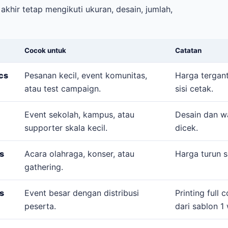
akhir tetap mengikuti ukuran, desain, jumlah,
Cocok untuk
Catatan
cs
Pesanan kecil, event komunitas,
Harga tergant
atau test campaign.
sisi cetak.
Event sekolah, kampus, atau
Desain dan wa
supporter skala kecil.
dicek.
s
Acara olahraga, konser, atau
Harga turun s
gathering.
s
Event besar dengan distribusi
Printing full 
peserta.
dari sablon 1