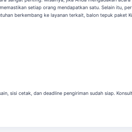
memastikan setiap orang mendapatkan satu. Selain itu, pe
tuhan berkembang ke layanan terkait,
balon tepuk paket K
in, sisi cetak, dan deadline pengiriman sudah siap. Konsul
dapat merencanakan pengiriman dan distribusi balon dengan
 informasi lebih lanjut dan konsultasi mengenai kebutuh
ingan
dapat dipakai untuk melihat opsi layanan lain sebelum 