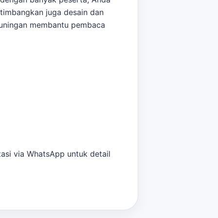
rtimbangkan juga desain dan
uningan
membantu pembaca
tasi via WhatsApp untuk detail
 baik. Pastikan untuk
an balon tepuk Anda. Sebagai
finalisasi kebutuhan.