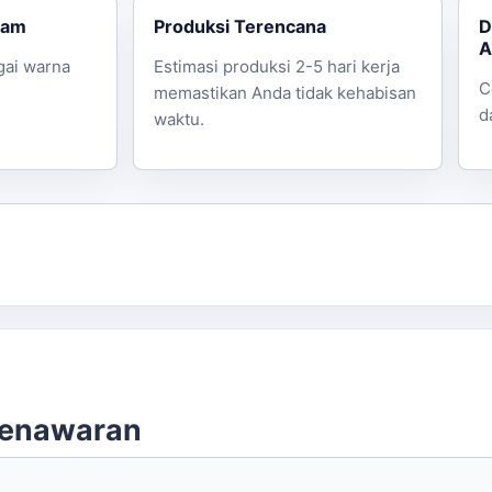
gam
Produksi Terencana
D
A
gai warna
Estimasi produksi 2-5 hari kerja
C
memastikan Anda tidak kehabisan
d
waktu.
penawaran