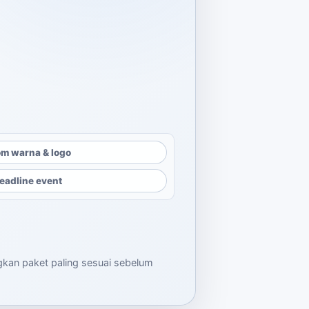
m warna & logo
eadline event
ngkan paket paling sesuai sebelum