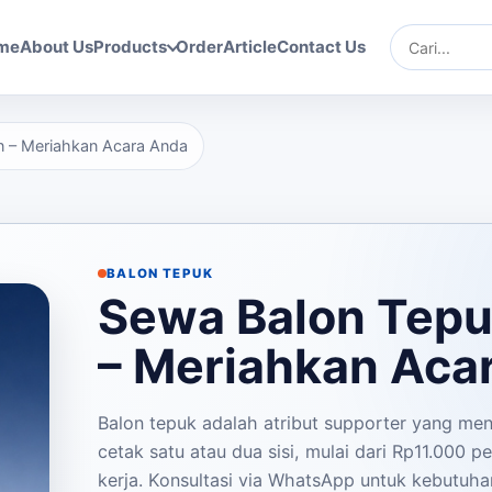
me
About Us
Products
Order
Article
Contact Us
Cari
n – Meriahkan Acara Anda
BALON TEPUK
Sewa Balon Tepu
– Meriahkan Aca
Balon tepuk adalah atribut supporter yang me
cetak satu atau dua sisi, mulai dari Rp11.000 pe
kerja. Konsultasi via WhatsApp untuk kebutuha