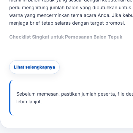
perlu menghitung jumlah balon yang dibutuhkan untuk 
warna yang mencerminkan tema acara Anda. Jika kebu
menjaga brief tetap selaras dengan target promosi.
Checklist Singkat untuk Pemesanan Balon Tepuk
Tentukan jumlah peserta dan kebutuhan balon.
Pilih desain dan warna yang sesuai.
Siapkan file logo jika ingin mencetak logo.
Lihat selengkapnya
Tentukan deadline pengiriman.
Hubungi kami untuk mendapatkan estimasi harga.
Sebelum memesan, pastikan jumlah peserta, file desa
Dengan estimasi waktu produksi 2-5 hari kerja, Anda 
lebih lanjut.
menghubungi kami melalui WhatsApp untuk mendapatkan
pembanding internal,
jasa pembuatan balon tepuk Kun