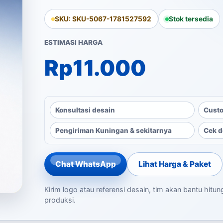
SKU: SKU-5067-1781527592
Stok tersedia
ESTIMASI HARGA
Rp
11.000
Konsultasi desain
Custo
Pengiriman Kuningan & sekitarnya
Cek d
Chat WhatsApp
Lihat Harga & Paket
Kirim logo atau referensi desain, tim akan bantu hitu
produksi.