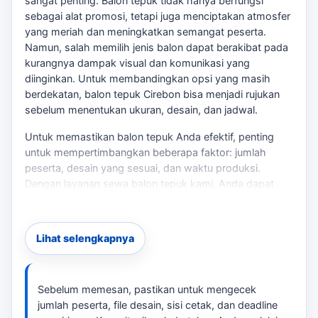
sangat penting. Balon tepuk tidak hanya berfungsi
sebagai alat promosi, tetapi juga menciptakan atmosfer
yang meriah dan meningkatkan semangat peserta.
Namun, salah memilih jenis balon dapat berakibat pada
kurangnya dampak visual dan komunikasi yang
diinginkan. Untuk membandingkan opsi yang masih
berdekatan,
balon tepuk Cirebon
bisa menjadi rujukan
sebelum menentukan ukuran, desain, dan jadwal.
Untuk memastikan balon tepuk Anda efektif, penting
untuk mempertimbangkan beberapa faktor: jumlah
peserta, desain yang sesuai, dan waktu produksi.
Dengan layanan sewa balon tepuk kami, Anda dapat
memilih dari berbagai opsi desain dan ukuran yang
sesuai dengan tema acara Anda, apakah itu konser,
turnamen olahraga, atau kampanye brand di Gedung
Lihat selengkapnya
BAT, Lemahwungkuk, atau Keraton Kanoman. Untuk
konteks tambahan,
balon tepuk paket Cirebon
memberi
jalur baca yang masih relevan tanpa mengalihkan fokus
Sebelum memesan, pastikan untuk mengecek
dari kebutuhan utama.
jumlah peserta, file desain, sisi cetak, dan deadline