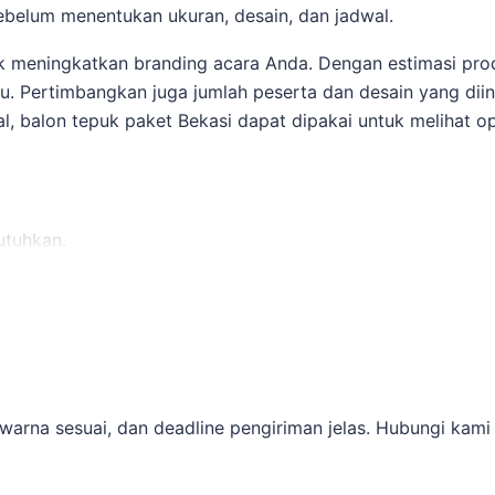
ebelum menentukan ukuran, desain, dan jadwal.
k meningkatkan branding acara Anda. Dengan estimasi prod
tu. Pertimbangkan juga jumlah peserta dan desain yang di
al,
balon tepuk paket Bekasi
dapat dipakai untuk melihat ops
utuhkan.
cara.
ih siap untuk memesan balon tepuk yang sesuai dengan ke
tsApp. Untuk konteks tambahan,
jasa pembuatan balon tepuk
warna sesuai, dan deadline pengiriman jelas. Hubungi kami
 utama.