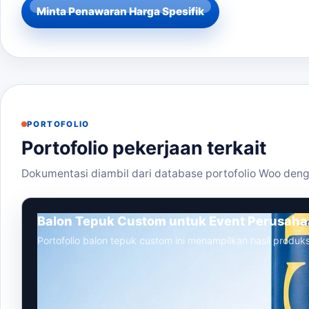
Minta Penawaran Harga Spesifik
PORTOFOLIO
Portofolio pekerjaan terkait
Dokumentasi diambil dari database portofolio Woo deng
Balon Tepuk Custom untuk Event Perusah
Portofolio balon tepuk custom ini menampilkan hasil produks