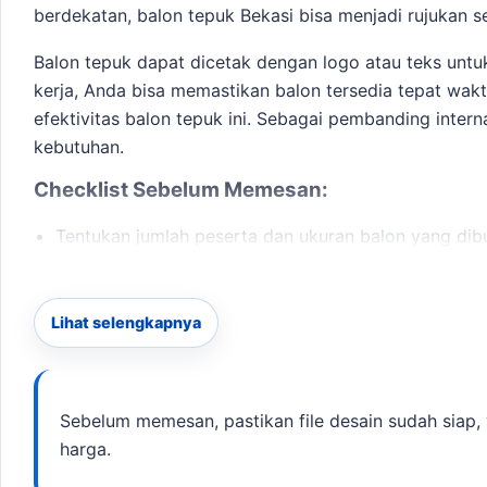
berdekatan,
balon tepuk Bekasi
bisa menjadi rujukan s
Balon tepuk dapat dicetak dengan logo atau teks untu
kerja, Anda bisa memastikan balon tersedia tepat wak
efektivitas balon tepuk ini. Sebagai pembanding intern
kebutuhan.
Checklist Sebelum Memesan:
Tentukan jumlah peserta dan ukuran balon yang dib
Pilih desain logo atau teks yang ingin dicetak.
Pastikan deadline produksi sesuai dengan tanggal a
Diskusikan opsi packing dan distribusi di venue.
Lihat selengkapnya
Dengan memahami langkah-langkah ini, Anda akan leb
konsultasi lebih lanjut, silakan hubungi kami via Wha
Sebelum memesan, pastikan file desain sudah siap, 
masih relevan tanpa mengalihkan fokus dari kebutuhan
harga.