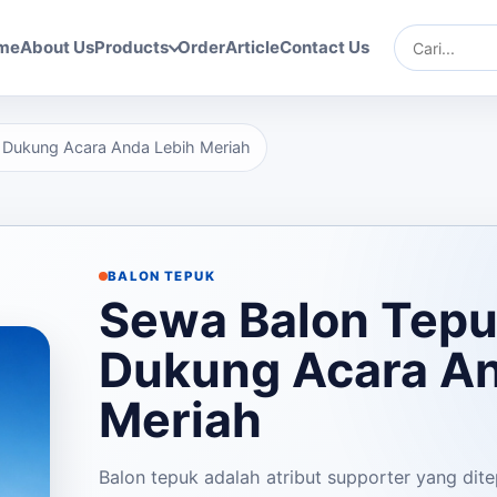
me
About Us
Products
Order
Article
Contact Us
Cari
 Dukung Acara Anda Lebih Meriah
BALON TEPUK
Sewa Balon Tepu
Dukung Acara An
Meriah
Balon tepuk adalah atribut supporter yang d