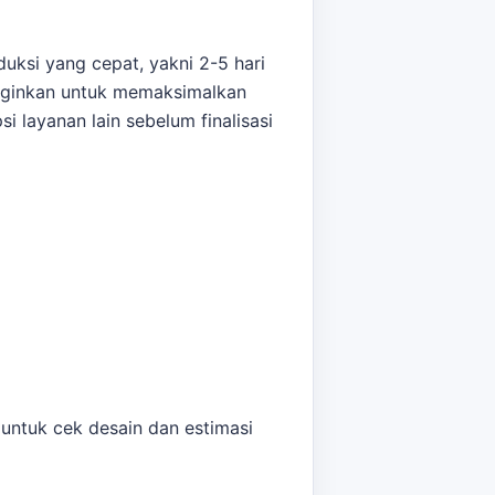
uksi yang cepat, yakni 2-5 hari
inginkan untuk memaksimalkan
i layanan lain sebelum finalisasi
butuhan acara Anda. Untuk
 Bekasi
memberi jalur baca yang
 untuk cek desain dan estimasi