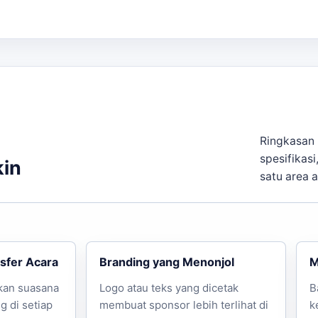
Ringkasan 
spesifikasi
kin
satu area 
sfer Acara
Branding yang Menonjol
M
kan suasana
Logo atau teks yang dicetak
B
 di setiap
membuat sponsor lebih terlihat di
k