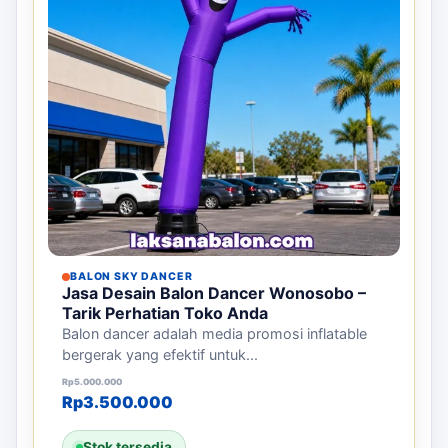
BALON SKY DANCER
Jasa Desain Balon Dancer Wonosobo –
Tarik Perhatian Toko Anda
Balon dancer adalah media promosi inflatable
bergerak yang efektif untuk...
Harga aslinya adalah: Rp5.000.000.
Harga saat ini adalah: Rp3.500.000.
Rp
5.000.000
Rp
3.500.000
Stok tersedia