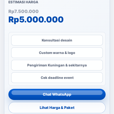
ESTIMASI HARGA
Harga aslinya adalah: Rp
Harga saat ini adalah: Rp
Rp
7.500.000
Rp
5.000.000
Konsultasi desain
Custom warna & logo
Pengiriman Kuningan & sekitarnya
Cek deadline event
Chat WhatsApp
Lihat Harga & Paket