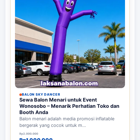
BALON SKY DANCER
Sewa Balon Menari untuk Event
Wonosobo – Menarik Perhatian Toko dan
Booth Anda
Balon menari adalah media promosi inflatable
bergerak yang cocok untuk m...
Harga aslinya adalah: Rp2.000.000.
Harga saat ini adalah: Rp1.000.000.
Rp
2.000.000