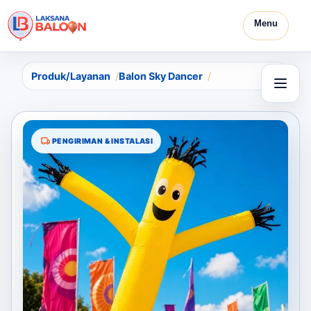
Menu
Produk/Layanan
Balon Sky Dancer
PENGIRIMAN & INSTALASI