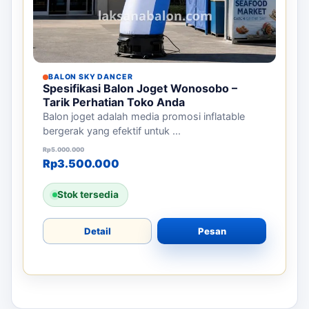
BALON SKY DANCER
Spesifikasi Balon Joget Wonosobo –
Tarik Perhatian Toko Anda
Balon joget adalah media promosi inflatable
bergerak yang efektif untuk ...
Harga aslinya adalah: Rp5.000.000.
Harga saat ini adalah: Rp3.500.000.
Rp
5.000.000
Rp
3.500.000
Stok tersedia
Detail
Pesan