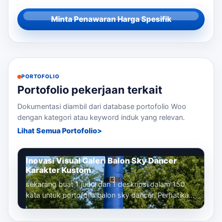
Minta Penawaran Harga Spesifik
PORTOFOLIO
Portofolio pekerjaan terkait
Dokumentasi diambil dari database portofolio Woo
dengan kategori atau keyword induk yang relevan.
Lihat Semua Portofolio
Inovasi Visual Galeri Balon Sky Dancer
Karakter Kustom
sekarang buat 1 judul dan 1 deskripsi dalam 150
kata untuk portofolio balon sky dancer. Perhatikan
bahwa kita sudah membuat banyak...