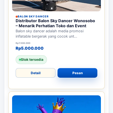
BALON SKY DANCER
Distributor Balon Sky Dancer Wonosobo
– Menarik Perhatian Toko dan Event
Balon sky dancer adalah media promosi
inflatable bergerak yang cocok unt...
Harga aslinya adalah: Rp7.500.000.
Harga saat ini adalah: Rp5.000.000.
Rp
7.500.000
Rp
5.000.000
Stok tersedia
Detail
Pesan