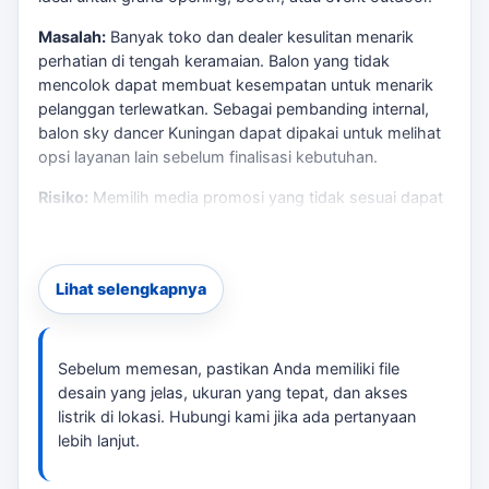
Masalah:
Banyak toko dan dealer kesulitan menarik
perhatian di tengah keramaian. Balon yang tidak
mencolok dapat membuat kesempatan untuk menarik
pelanggan terlewatkan. Sebagai pembanding internal,
balon sky dancer Kuningan
dapat dipakai untuk melihat
opsi layanan lain sebelum finalisasi kebutuhan.
Risiko:
Memilih media promosi yang tidak sesuai dapat
mengakibatkan pengeluaran yang sia-sia dan hasil yang
tidak maksimal. Salah memilih ukuran atau desain bisa
mengurangi daya tarik.
Lihat selengkapnya
Solusi:
Sewa balon sky dancer di Kuningan dengan
desain yang custom sesuai brand Anda. tersedia balon
dengan ukuran 6 meter yang dapat disesuaikan dengan
Sebelum memesan, pastikan Anda memiliki file
karakter dan warna brand Anda. Jika kebutuhan
desain yang jelas, ukuran yang tepat, dan akses
berkembang ke layanan terkait,
Laksana Balon Kuningan
listrik di lokasi. Hubungi kami jika ada pertanyaan
membantu pembaca menjaga brief tetap selaras
lebih lanjut.
dengan target promosi.