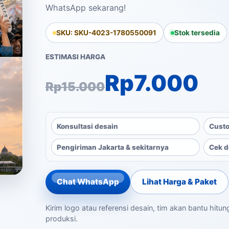
WhatsApp sekarang!
SKU: SKU-4023-1780550091
Stok tersedia
ESTIMASI HARGA
Harga aslinya ad
Harga saat ini a
Rp
7.000
Rp
15.000
Konsultasi desain
Custo
Pengiriman Jakarta & sekitarnya
Cek d
Chat WhatsApp
Lihat Harga & Paket
Kirim logo atau referensi desain, tim akan bantu hitu
produksi.