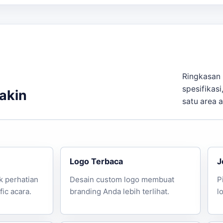
lanjut!
Ringkasan 
spesifikasi
yakin
satu area 
Logo Terbaca
J
k perhatian
Desain custom logo membuat
P
ic acara.
branding Anda lebih terlihat.
l