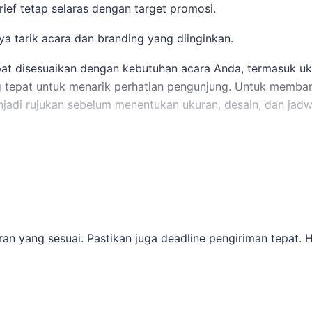
f tetap selaras dengan target promosi.
a tarik acara dan branding yang diinginkan.
pat disesuaikan dengan kebutuhan acara Anda, termasuk uk
tepat untuk menarik perhatian pengunjung. Untuk memba
jadi rujukan sebelum menentukan ukuran, desain, dan jadw
inta acara.
utdoor.
nya.
ran yang sesuai. Pastikan juga deadline pengiriman tepat. 
 termasuk ukuran, jumlah, dan desain logo. Kami akan mem
rnal,
vendor balon promosi Jakarta
dapat dipakai untuk mel