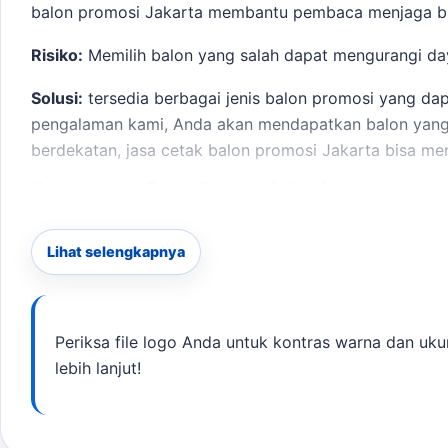
balon promosi Jakarta
membantu pembaca menjaga brie
Risiko:
Memilih balon yang salah dapat mengurangi day
Solusi:
tersedia berbagai jenis balon promosi yang da
pengalaman kami, Anda akan mendapatkan balon yang 
berdekatan,
jasa cetak balon promosi Jakarta
bisa men
Keunggulan Balon Promosi Kami
Custom logo dan desain sesuai spesifikasi yang dim
Lihat selengkapnya
Produksi cepat dalam 2-10 hari kerja.
Harga terjangkau mulai dari Rp7.000 per pcs.
Material berkualitas untuk penggunaan indoor dan o
Area layanan mencakup seluruh Jakarta dan sekitar
Periksa file logo Anda untuk kontras warna dan uku
lebih lanjut!
Proses Pemesanan
Untuk memesan, cukup kirimkan brief kebutuhan Anda,
waktu produksi yang akurat. Sebagai pembanding inte