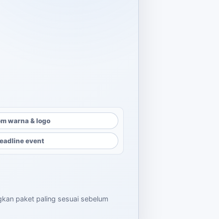
alah: Rp15.000.
dalah: Rp7.000.
m warna & logo
eadline event
ngkan paket paling sesuai sebelum