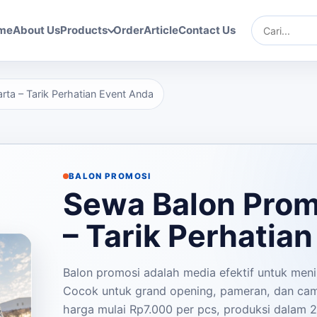
me
About Us
Products
Order
Article
Contact Us
Cari
ta – Tarik Perhatian Event Anda
BALON PROMOSI
Sewa Balon Prom
– Tarik Perhatia
Balon promosi adalah media efektif untuk menin
Cocok untuk grand opening, pameran, dan cam
harga mulai Rp7.000 per pcs, produksi dalam 2-1