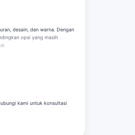
uran, desain, dan warna. Dengan
ndingkan opsi yang masih
al.
Hubungi kami untuk konsultasi
berikan estimasi harga dan
ihat opsi layanan lain sebelum