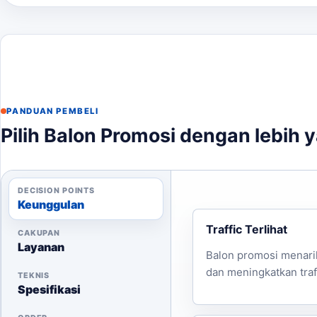
finalisasi kebutuhan.
Hubungi kami melalui WhatsApp untuk konsultasi lebih 
PANDUAN PEMBELI
Pilih Balon Promosi dengan lebih 
DECISION POINTS
Keunggulan
Traffic Terlihat
CAKUPAN
Layanan
Balon promosi menari
dan meningkatkan traff
TEKNIS
Spesifikasi