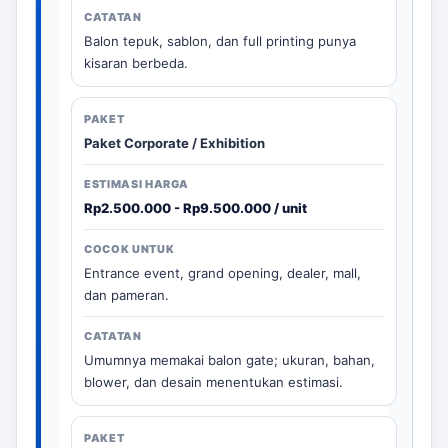
Balon tepuk, sablon, dan full printing punya
kisaran berbeda.
Paket Corporate / Exhibition
Rp2.500.000 - Rp9.500.000 / unit
Entrance event, grand opening, dealer, mall,
dan pameran.
Umumnya memakai balon gate; ukuran, bahan,
blower, dan desain menentukan estimasi.