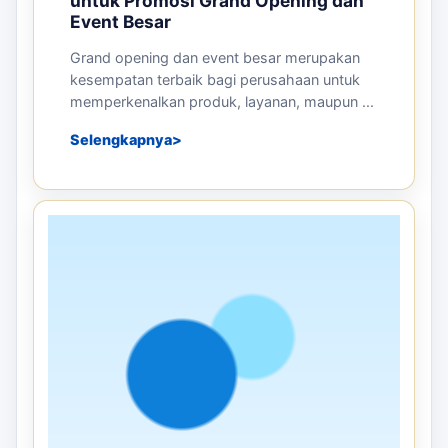
untuk Promosi Grand Opening dan
Event Besar
Grand opening dan event besar merupakan
kesempatan terbaik bagi perusahaan untuk
memperkenalkan produk, layanan, maupun ...
Selengkapnya