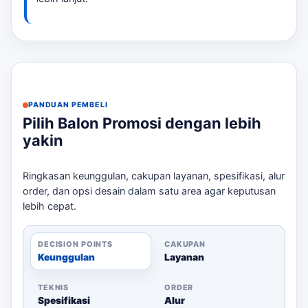
meningkatkan traffic ke toko Anda secara signifikan.
Checklist Sebelum Memesan
Pilih jenis balon yang sesuai dengan lokasi dan
acara.
Siapkan file logo dalam format yang sesuai.
PANDUAN PEMBELI
Tentukan ukuran dan jumlah balon yang
Pilih Balon Promosi dengan lebih
dibutuhkan.
yakin
Pastikan deadline produksi dan pengiriman
sesuai dengan jadwal acara.
Ringkasan keunggulan, cakupan layanan, spesifikasi, alur
Hubungi kami untuk konsultasi dan estimasi
order, dan opsi desain dalam satu area agar keputusan
harga.
lebih cepat.
Kesimpulan
DECISION POINTS
CAKUPAN
Keunggulan
Layanan
Dengan balon promosi, Anda tidak hanya meningkatkan
visibilitas tetapi juga menciptakan kesan positif pada
TEKNIS
ORDER
pelanggan. konsultasikan kami untuk mendapatkan
Spesifikasi
Alur
estimasi dan konsultasi lebih lanjut.