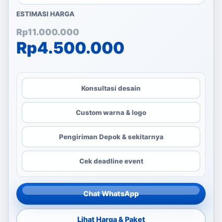
ESTIMASI HARGA
Harga aslinya adalah: Rp
Harga saat ini adalah: Rp
Rp
11.000.000
Rp
4.500.000
Konsultasi desain
Custom warna & logo
Pengiriman Depok & sekitarnya
Cek deadline event
Chat WhatsApp
Lihat Harga & Paket