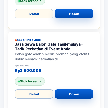
Stok tersedia
Detail
Pesan
BALON PROMOSI
Jasa Sewa Balon Gate Tasikmalaya –
Tarik Perhatian di Event Anda
Balon gate adalah media promosi yang efektif
untuk menarik perhatian di ...
Harga aslinya adalah: Rp9.500.000.
Harga saat ini adalah: Rp2.500.000.
Rp
9.500.000
Rp
2.500.000
Stok tersedia
Detail
Pesan