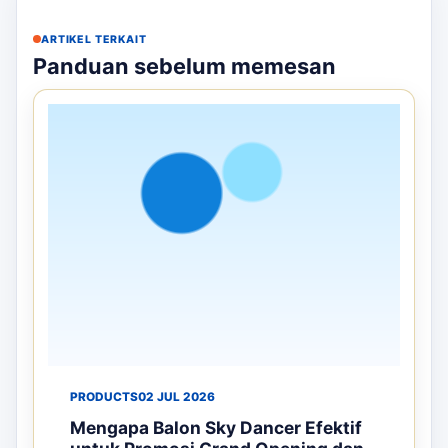
ARTIKEL TERKAIT
Panduan sebelum memesan
PRODUCTS
02 JUL 2026
Mengapa Balon Sky Dancer Efektif