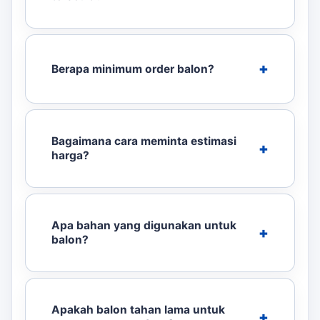
Berapa minimum order balon?
Bagaimana cara meminta estimasi
harga?
Apa bahan yang digunakan untuk
balon?
Apakah balon tahan lama untuk