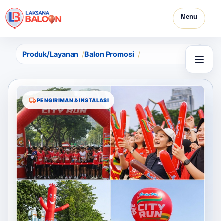
Menu
Produk/Layanan
Balon Promosi
PENGIRIMAN & INSTALASI