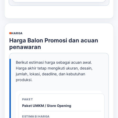
HARGA
Harga Balon Promosi dan acuan
penawaran
Berikut estimasi harga sebagai acuan awal.
Harga akhir tetap mengikuti ukuran, desain,
jumlah, lokasi, deadline, dan kebutuhan
produksi.
Paket UMKM / Store Opening