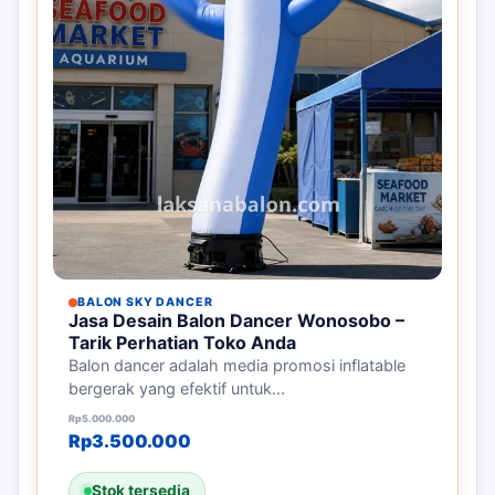
BALON SKY DANCER
Jasa Desain Balon Dancer Wonosobo –
Tarik Perhatian Toko Anda
Balon dancer adalah media promosi inflatable
bergerak yang efektif untuk...
Harga aslinya adalah: Rp5.000.000.
Harga saat ini adalah: Rp3.500.000.
Rp
5.000.000
Rp
3.500.000
Stok tersedia