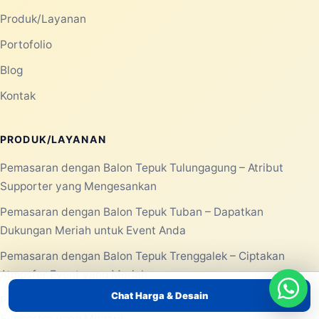
Produk/Layanan
Portofolio
Blog
Kontak
PRODUK/LAYANAN
Pemasaran dengan Balon Tepuk Tulungagung – Atribut
Supporter yang Mengesankan
Pemasaran dengan Balon Tepuk Tuban – Dapatkan
Dukungan Meriah untuk Event Anda
Pemasaran dengan Balon Tepuk Trenggalek – Ciptakan
Atmosfer Event yang Meriah
Chat Harga & Desain
Pemasaran Dengan Balon Tepuk Surabaya – Atribut
Supporter yang Menarik