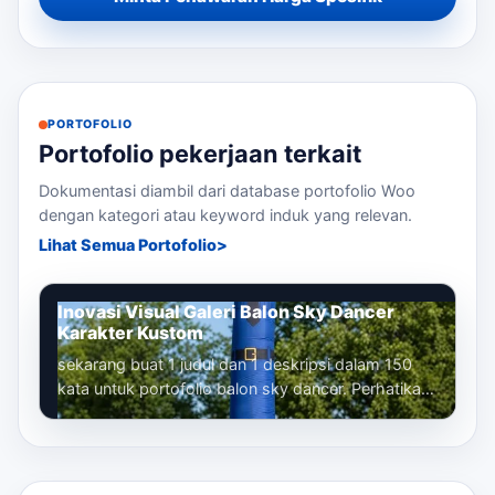
PORTOFOLIO
Portofolio pekerjaan terkait
Dokumentasi diambil dari database portofolio Woo
dengan kategori atau keyword induk yang relevan.
Lihat Semua Portofolio
Inovasi Visual Galeri Balon Sky Dancer
Karakter Kustom
sekarang buat 1 judul dan 1 deskripsi dalam 150
kata untuk portofolio balon sky dancer. Perhatikan
bahwa kita sudah membuat banyak...