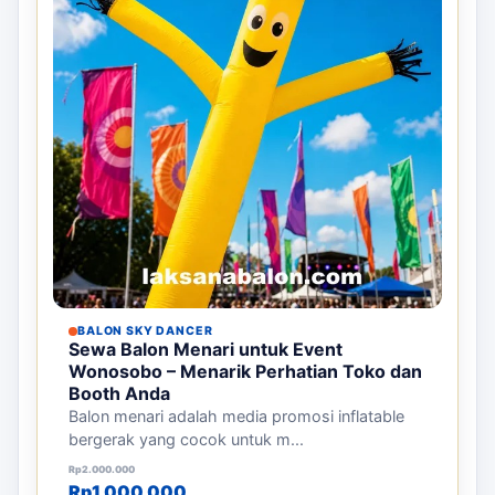
BALON SKY DANCER
Sewa Balon Menari untuk Event
Wonosobo – Menarik Perhatian Toko dan
Booth Anda
Balon menari adalah media promosi inflatable
bergerak yang cocok untuk m...
Harga aslinya adalah: Rp2.000.000.
Harga saat ini adalah: Rp1.000.000.
Rp
2.000.000
Rp
1.000.000