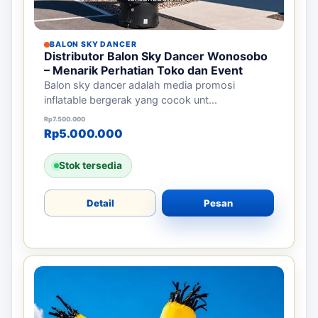
BALON SKY DANCER
Distributor Balon Sky Dancer Wonosobo
– Menarik Perhatian Toko dan Event
Balon sky dancer adalah media promosi
inflatable bergerak yang cocok unt...
Harga aslinya adalah: Rp7.500.000.
Harga saat ini adalah: Rp5.000.000.
Rp
7.500.000
Rp
5.000.000
Stok tersedia
Detail
Pesan