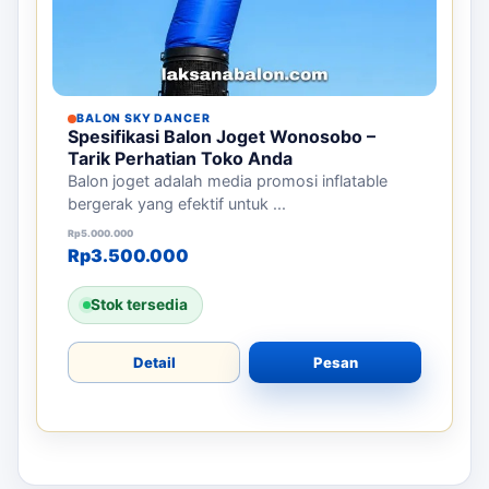
BALON SKY DANCER
Spesifikasi Balon Joget Wonosobo –
Tarik Perhatian Toko Anda
Balon joget adalah media promosi inflatable
bergerak yang efektif untuk ...
Harga aslinya adalah: Rp5.000.000.
Harga saat ini adalah: Rp3.500.000.
Rp
5.000.000
Rp
3.500.000
Stok tersedia
Detail
Pesan