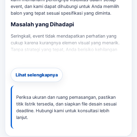
event, dan kami dapat dihubungi untuk Anda memilih
balon yang tepat sesuai spesifikasi yang diminta.
Masalah yang Dihadapi
Seringkali, event tidak mendapatkan perhatian yang
cukup karena kurangnya elemen visual yang menarik.
Tanpa strategi yang tepat, Anda berisiko kehilangan
potensi pengunjung dan pelanggan. Untuk konteks
tambahan,
balon sky dancer Cimahi
memberi jalur baca
yang masih relevan tanpa mengalihkan fokus dari
Lihat selengkapnya
kebutuhan utama.
Risiko Salah Pilih
Periksa ukuran dan ruang pemasangan, pastikan
Pemilihan balon yang tidak sesuai dapat mengakibatkan
titik listrik tersedia, dan siapkan file desain sesuai
visibilitas rendah, dampak branding yang tidak efektif,
deadline. Hubungi kami untuk konsultasi lebih
dan bahkan kerugian dalam hal investasi. Oleh karena
lanjut.
itu, penting untuk memilih balon yang sesuai dengan
kebutuhan spesifik acara Anda. Untuk konteks
tambahan,
spesifikasi balon joget Cimahi
memberi jalur