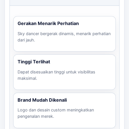
Pastikan lokasi pemasangan aman dan terlihat
dari jalan.
Konfirmasi deadline dan alamat pengiriman.
Gerakan Menarik Perhatian
Hubungi kami untuk mendiskusikan kebutuhan spesifik
Sky dancer bergerak dinamis, menarik perhatian
Anda dan mendapatkan estimasi harga yang akurat.
dari jauh.
Tinggi Terlihat
Dapat disesuaikan tinggi untuk visibilitas
maksimal.
Brand Mudah Dikenali
Logo dan desain custom meningkatkan
pengenalan merek.