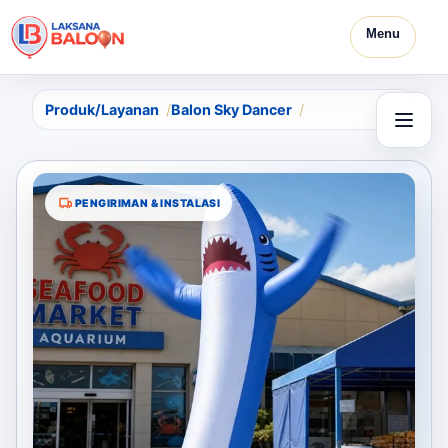
Menu
Produk/Layanan
Balon Sky Dancer
PENGIRIMAN & INSTALASI