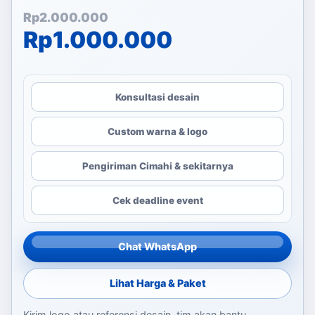
Harga aslinya adalah: Rp
Harga saat ini adalah: Rp
Rp
2.000.000
Rp
1.000.000
Konsultasi desain
Custom warna & logo
Pengiriman Cimahi & sekitarnya
Cek deadline event
Chat WhatsApp
Lihat Harga & Paket
Kirim logo atau referensi desain, tim akan bantu