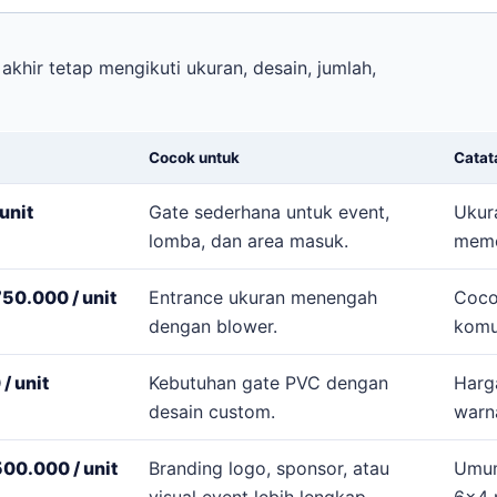
akhir tetap mengikuti ukuran, desain, jumlah,
Cocok untuk
Catat
unit
Gate sederhana untuk event,
Ukur
lomba, dan area masuk.
meme
50.000 / unit
Entrance ukuran menengah
Coco
dengan blower.
komu
/ unit
Kebutuhan gate PVC dengan
Harg
desain custom.
warn
00.000 / unit
Branding logo, sponsor, atau
Umum
visual event lebih lengkap.
6x4 