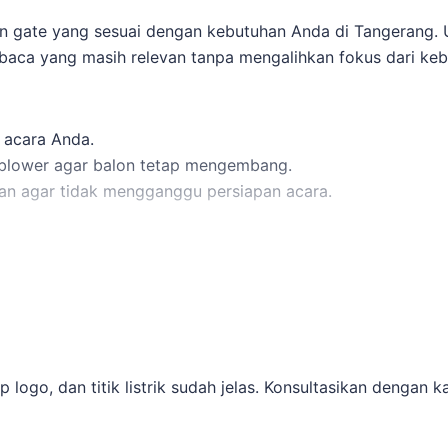
n gate yang sesuai dengan kebutuhan Anda di Tangerang.
baca yang masih relevan tanpa mengalihkan fokus dari ke
 acara Anda.
k blower agar balon tetap mengembang.
 agar tidak mengganggu persiapan acara.
disesuaikan dengan kebutuhan Anda:
000 per unit, ukuran custom, material PVC/Terpaulin.
tuk entrance menengah.
Tangerang, kami memastikan produk berkualitas dan layana
logo, dan titik listrik sudah jelas. Konsultasikan dengan