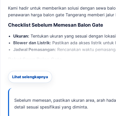
Kami hadir untuk memberikan solusi dengan sewa balo
penawaran harga balon gate Tangerang
memberi jalur 
Checklist Sebelum Memesan Balon Gate
Ukuran:
Tentukan ukuran yang sesuai dengan lokasi
Blower dan Listrik:
Pastikan ada akses listrik untu
Jadwal Pemasangan:
Rencanakan waktu pemasangan
Paket Sewa Balon Gate
tersedia berbagai paket sewa balon gate yang dapat 
Lihat selengkapnya
Paket Balon Gate Start/Finish Event:
Mulai Rp2.500.
Paket Balon Gate Flexi:
Ukuran 4×6 meter, cocok un
Dengan pengalaman dalam melayani berbagai acara di 
Sebelum memesan, pastikan ukuran area, arah hadap 
dan konsultasi lebih lanjut,
hubungi kami
.
detail sesuai spesifikasi yang diminta.