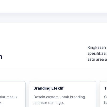
Ringkasan 
spesifikasi
n
satu area 
Branding Efektif
T
alur masuk
Desain custom untuk branding
C
k.
sponsor dan logo.
b