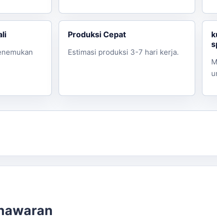
li
Produksi Cepat
k
s
enemukan
Estimasi produksi 3-7 hari kerja.
M
u
enawaran