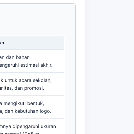
an
an dan bahan
ngaruhi estimasi akhir.
k untuk acara sekolah,
nitas, dan promosi.
a mengikuti bentuk,
a, dan kebutuhan logo.
nya dipengaruhi ukuran
m sampai 10x5 m.