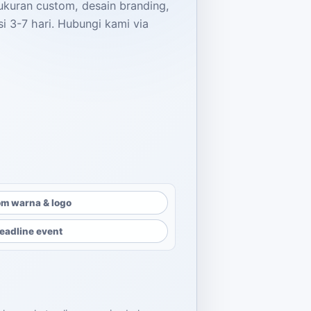
ukuran custom, desain branding,
i 3-7 hari. Hubungi kami via
m warna & logo
eadline event