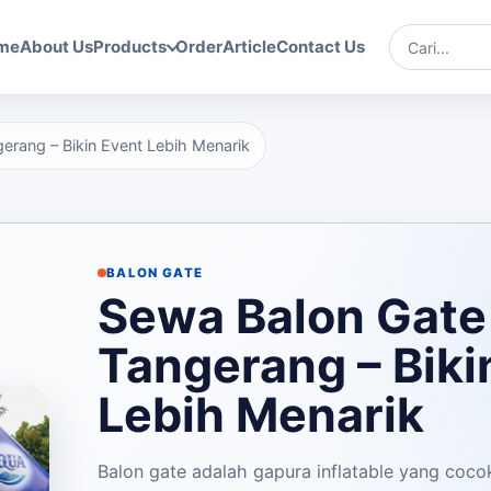
me
About Us
Products
Order
Article
Contact Us
Cari
erang – Bikin Event Lebih Menarik
BALON GATE
Sewa Balon Gate
Tangerang – Biki
Lebih Menarik
Balon gate adalah gapura inflatable yang coco