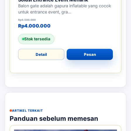
Balon gate adalah gapura inflatable yang cocok
untuk entrance event, gra...
Harga aslinya adalah: Rp6.500.000.
Harga saat ini adalah: Rp4.000.000.
Rp
6.500.000
Rp
4.000.000
Stok tersedia
Detail
Pesan
ARTIKEL TERKAIT
Panduan sebelum memesan