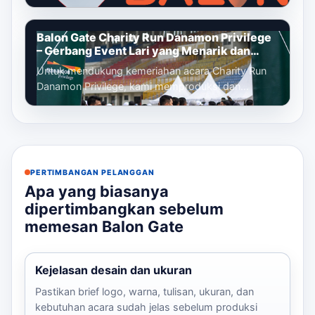
dan memasang balon gate custom yang menjadi
identi...
Balon Gate Charity Run Danamon Privilege
– Gerbang Event Lari yang Menarik dan
Profesional
Untuk mendukung kemeriahan acara Charity Run
Danamon Privilege, kami memproduksi dan
memasang balon gate custom sebagai gerbang
ut...
PERTIMBANGAN PELANGGAN
Apa yang biasanya
dipertimbangkan sebelum
memesan Balon Gate
Kejelasan desain dan ukuran
Pastikan brief logo, warna, tulisan, ukuran, dan
kebutuhan acara sudah jelas sebelum produksi