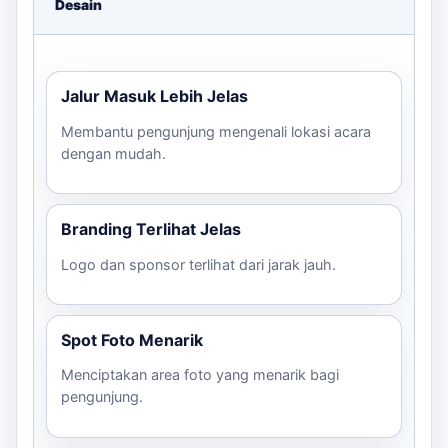
Desain
Branding yang terlihat jelas dari jarak jauh
Spot foto yang menarik untuk pengunjung
Alur peserta yang lebih teratur dan terkontrol
Jalur Masuk Lebih Jelas
Untuk informasi lebih lanjut dan konsultasi, klik di sini.
Membantu pengunjung mengenali lokasi acara
dengan mudah.
Branding Terlihat Jelas
Logo dan sponsor terlihat dari jarak jauh.
Spot Foto Menarik
Menciptakan area foto yang menarik bagi
pengunjung.