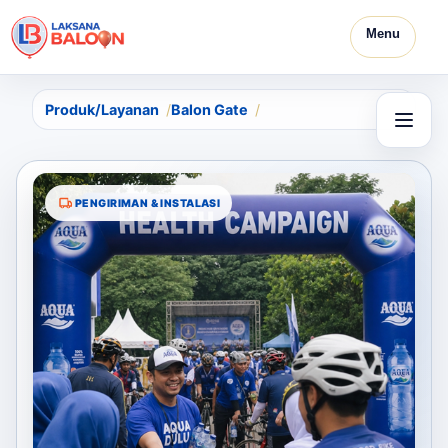
Menu
Produk/Layanan
Balon Gate
PENGIRIMAN & INSTALASI