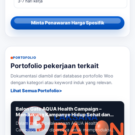
3-7 hari kerja
Minta Penawaran Harga Spesifik
PORTOFOLIO
Portofolio pekerjaan terkait
Dokumentasi diambil dari database portofolio Woo
dengan kategori atau keyword induk yang relevan.
Lihat Semua Portofolio
Balon Gate AQUA Health Campaign –
Mendukung Kampanye Hidup Sehat dan
Gaya Hidup Aktif
Dalam rangka pelaksanaan AQUA Health
Campaign, kami dipercaya untuk memproduksi