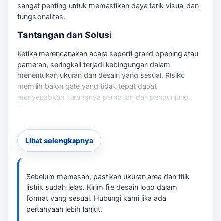
sangat penting untuk memastikan daya tarik visual dan
fungsionalitas.
Tantangan dan Solusi
Ketika merencanakan acara seperti grand opening atau
pameran, seringkali terjadi kebingungan dalam
menentukan ukuran dan desain yang sesuai. Risiko
memilih balon gate yang tidak tepat dapat
menyebabkan kurangnya perhatian dari pengunjung.
Oleh karena itu, penting untuk melakukan konsultasi dan
menentukan spesifikasi yang tepat. Jika kebutuhan
berkembang ke layanan terkait,
balon gate Ciamis
Lihat selengkapnya
membantu pembaca menjaga brief tetap selaras
dengan target promosi.
Detail Pemesanan
Sebelum memesan, pastikan ukuran area dan titik
listrik sudah jelas. Kirim file desain logo dalam
Berikut adalah beberapa langkah yang dapat Anda ikuti
format yang sesuai. Hubungi kami jika ada
untuk memesan balon gate: Sebagai pembanding
pertanyaan lebih lanjut.
internal,
penawaran harga balon gate Ciamis
dapat
dipakai untuk melihat opsi layanan lain sebelum finalisasi