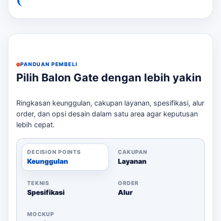
kebutuhan.
Hubungi kami melalui WhatsApp untuk
mengirimkan brief acara Anda.
Tentukan ukuran dan desain yang diinginkan,
PANDUAN PEMBELI
termasuk logo dan warna.
Pilih Balon Gate dengan lebih yakin
Konfirmasi ketersediaan dan estimasi harga.
Setelah semua detail disepakati, kami akan
Ringkasan keunggulan, cakupan layanan, spesifikasi, alur
memulai proses produksi.
order, dan opsi desain dalam satu area agar keputusan
Pengiriman dilakukan sesuai dengan jadwal
lebih cepat.
yang telah ditentukan.
Keunggulan Balon Gate
DECISION POINTS
CAKUPAN
Keunggulan
Layanan
Dengan menggunakan balon gate, Anda akan
mendapatkan:
TEKNIS
ORDER
Spesifikasi
Alur
Jalur masuk yang lebih jelas dan menarik
perhatian
MOCKUP