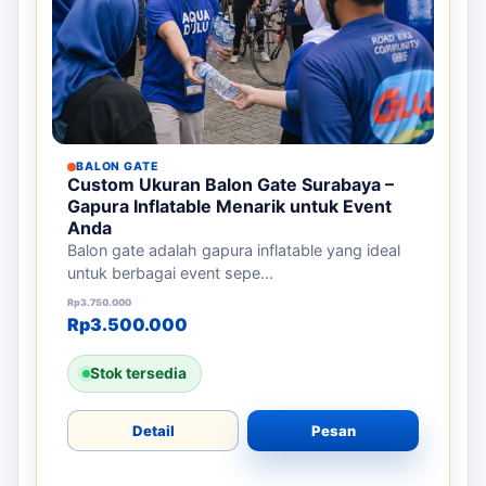
BALON GATE
Custom Ukuran Balon Gate Surabaya –
Gapura Inflatable Menarik untuk Event
Anda
Balon gate adalah gapura inflatable yang ideal
untuk berbagai event sepe...
Harga aslinya adalah: Rp3.750.000.
Harga saat ini adalah: Rp3.500.000.
Rp
3.750.000
Rp
3.500.000
Stok tersedia
Detail
Pesan