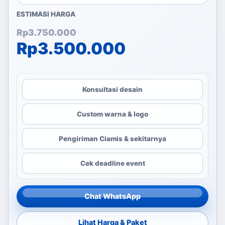
ESTIMASI HARGA
Harga aslinya adalah: Rp
Harga saat ini adalah: Rp
Rp
3.750.000
Rp
3.500.000
Konsultasi desain
Custom warna & logo
Pengiriman Ciamis & sekitarnya
Cek deadline event
Chat WhatsApp
Lihat Harga & Paket