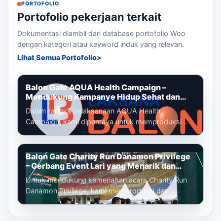
PORTOFOLIO
Portofolio pekerjaan terkait
Dokumentasi diambil dari database portofolio Woo
dengan kategori atau keyword induk yang relevan.
Lihat Semua Portofolio
Balon Gate AQUA Health Campaign –
Mendukung Kampanye Hidup Sehat dan
Gaya Hidup Aktif
Dalam rangka pelaksanaan AQUA Health
Campaign, kami dipercaya untuk memproduksi
dan memasang balon gate custom yang menjadi
identi...
Balon Gate Charity Run Danamon Privilege
– Gerbang Event Lari yang Menarik dan
Profesional
Untuk mendukung kemeriahan acara Charity Run
Danamon Privilege, kami memproduksi dan
memasang balon gate custom sebagai gerbang
ut...