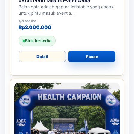
untuk Pintu Masuk Event Anda
Balon gate adalah gapura inflatable yang cocok
untuk pintu masuk event s...
Harga aslinya adalah: Rp3.000.000.
Harga saat ini adalah: Rp2.000.000.
Rp
3.000.000
Rp
2.000.000
Stok tersedia
Detail
Pesan