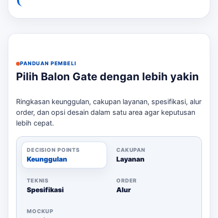
Checklist Sebelum Memesan
Tentukan ukuran area pemasangan
Siapkan file logo dalam format yang sesuai
PANDUAN PEMBELI
Pastikan akses listrik tersedia
Pilih Balon Gate dengan lebih yakin
Konfirmasi waktu loading dan pemasangan
Diskusikan desain dan warna yang diinginkan
Ringkasan keunggulan, cakupan layanan, spesifikasi, alur
Dengan langkah-langkah ini, Anda dapat memastikan
order, dan opsi desain dalam satu area agar keputusan
pemasangan balon gapura berjalan lancar dan sesuai
lebih cepat.
harapan. Untuk membandingkan opsi yang masih
berdekatan,
balon gate paket Depok
bisa menjadi
DECISION POINTS
CAKUPAN
rujukan sebelum menentukan ukuran, desain, dan
Keunggulan
Layanan
jadwal.
TEKNIS
ORDER
Spesifikasi
Alur
MOCKUP