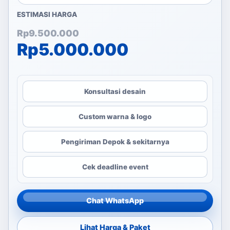
ESTIMASI HARGA
Harga aslinya adalah: Rp
Harga saat ini adalah: Rp
Rp
9.500.000
Rp
5.000.000
Konsultasi desain
Custom warna & logo
Pengiriman Depok & sekitarnya
Cek deadline event
Chat WhatsApp
Lihat Harga & Paket