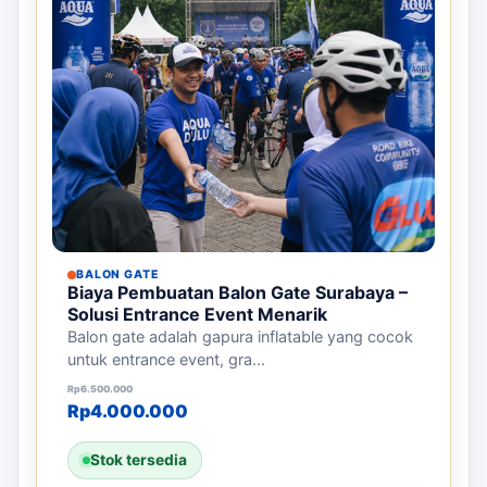
BALON GATE
Biaya Pembuatan Balon Gate Surabaya –
Solusi Entrance Event Menarik
Balon gate adalah gapura inflatable yang cocok
untuk entrance event, gra...
Harga aslinya adalah: Rp6.500.000.
Harga saat ini adalah: Rp4.000.000.
Rp
6.500.000
Rp
4.000.000
Stok tersedia