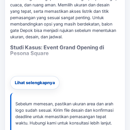
cuaca, dan ruang aman. Memilih ukuran dan desain
yang tepat, serta memastikan akses listrik dan titik
pemasangan yang sesuai sangat penting. Untuk
membandingkan opsi yang masih berdekatan,
balon
gate Depok
bisa menjadi rujukan sebelum menentukan
ukuran, desain, dan jadwal.
Studi Kasus: Event Grand Opening di
Pesona Square
Saat mengadakan grand opening di Pesona Square,
salah satu tantangan yang dihadapi adalah menentukan
ukuran dan desain balon yang sesuai. Setelah
Lihat selengkapnya
berkonsultasi, kami merekomendasikan balon gapura
dengan desain full branding untuk menarik perhatian
pengunjung. Dengan estimasi waktu produksi 3-7 hari,
kami memastikan semua detail, termasuk akses loading
Sebelum memesan, pastikan ukuran area dan arah
dan titik listrik, diperhatikan untuk menghindari masalah
logo sudah sesuai. Kirim file desain dan konfirmasi
saat pemasangan. Sebagai pembanding internal,
jasa
deadline untuk memastikan pemasangan tepat
pembuatan balon gate Depok
dapat dipakai untuk
waktu. Hubungi kami untuk konsultasi lebih lanjut.
melihat opsi layanan lain sebelum finalisasi kebutuhan.