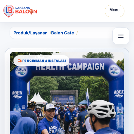
Menu
Produk/Layanan
Balon Gate
PENGIRIMAN & INSTALASI