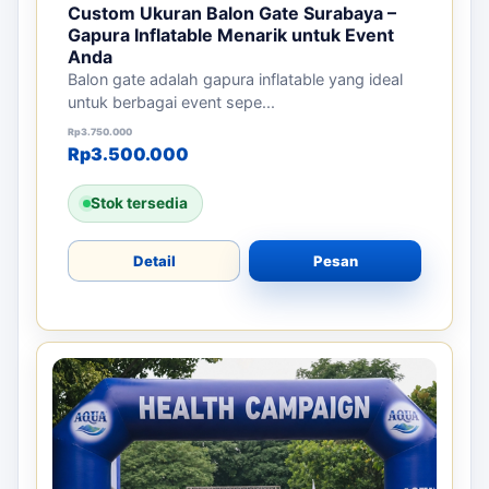
Custom Ukuran Balon Gate Surabaya –
Gapura Inflatable Menarik untuk Event
Anda
Balon gate adalah gapura inflatable yang ideal
untuk berbagai event sepe...
Harga aslinya adalah: Rp3.750.000.
Harga saat ini adalah: Rp3.500.000.
Rp
3.750.000
Rp
3.500.000
Stok tersedia
Detail
Pesan