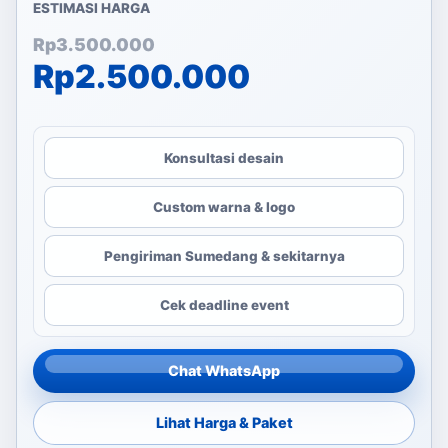
ESTIMASI HARGA
Harga aslinya adalah: Rp
Harga saat ini adalah: Rp
Rp
3.500.000
Rp
2.500.000
Konsultasi desain
Custom warna & logo
Pengiriman Sumedang & sekitarnya
Cek deadline event
Chat WhatsApp
Lihat Harga & Paket