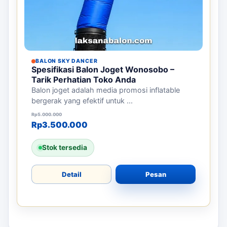
BALON SKY DANCER
Spesifikasi Balon Joget Wonosobo –
Tarik Perhatian Toko Anda
Balon joget adalah media promosi inflatable
bergerak yang efektif untuk ...
Harga aslinya adalah: Rp5.000.000.
Harga saat ini adalah: Rp3.500.000.
Rp
5.000.000
Rp
3.500.000
Stok tersedia
Detail
Pesan