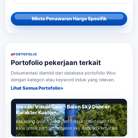
Minta Penawaran Harga Spesifik
PORTOFOLIO
Portofolio pekerjaan terkait
Dokumentasi diambil dari database portofolio Woo
dengan kategori atau keyword induk yang relevan.
Lihat Semua Portofolio
Inovasi Visual Galeri Balon Sky Dancer
Karakter Kustom
sekarang buat 1 judul dan 1 deskripsi dalam 150
kata untuk portofolio balon sky dancer. Perhatikan
bahwa kita sudah membuat banyak...