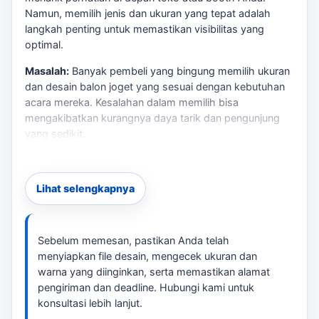
Namun, memilih jenis dan ukuran yang tepat adalah
langkah penting untuk memastikan visibilitas yang
optimal.
Masalah:
Banyak pembeli yang bingung memilih ukuran
dan desain balon joget yang sesuai dengan kebutuhan
acara mereka. Kesalahan dalam memilih bisa
mengakibatkan kurangnya daya tarik dan pengunjung
yang sedikit.
Risiko:
Salah memilih ukuran atau desain dapat
mengurangi efektivitas promosi Anda, dan
Lihat selengkapnya
mengakibatkan biaya yang tidak perlu. Sebagai
pembanding internal,
balon sky dancer Sumedang
dapat
dipakai untuk melihat opsi layanan lain sebelum finalisasi
kebutuhan.
Sebelum memesan, pastikan Anda telah
menyiapkan file desain, mengecek ukuran dan
Solusi:
Dengan penawaran sewa balon joget kami di
warna yang diinginkan, serta memastikan alamat
Sumedang, Anda dapat memilih dari berbagai ukuran
pengiriman dan deadline. Hubungi kami untuk
dan desain yang sesuai dengan tema acara Anda.
konsultasi lebih lanjut.
tersedia konsultasi untuk membantu Anda menentukan