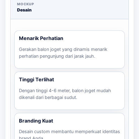
MOCKUP
Keunggulan Balon Joget Kami
Desain
Menarik perhatian dengan gerakan dinamis.
Tinggi terlihat jelas dari jarak jauh.
Desain custom untuk branding yang lebih kuat.
Menarik Perhatian
Cocok untuk berbagai acara: grand opening,
Gerakan balon joget yang dinamis menarik
festival, dan promosi.
perhatian pengunjung dari jarak jauh.
Jangan lewatkan kesempatan untuk memaksimalkan
daya tarik acara Anda. konsultasikan kebutuhan via
WhatsApp juga untuk menminta estimasi harga!
Tinggi Terlihat
Dengan tinggi 4-6 meter, balon joget mudah
dikenali dari berbagai sudut.
Branding Kuat
Desain custom membantu memperkuat identitas
brand Anda.