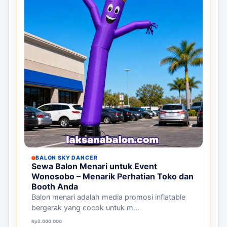
BALON SKY DANCER
Sewa Balon Menari untuk Event
Wonosobo – Menarik Perhatian Toko dan
Booth Anda
Balon menari adalah media promosi inflatable
bergerak yang cocok untuk m...
Harga aslinya adalah: Rp2.000.000.
Harga saat ini adalah: Rp1.000.000.
Rp
2.000.000