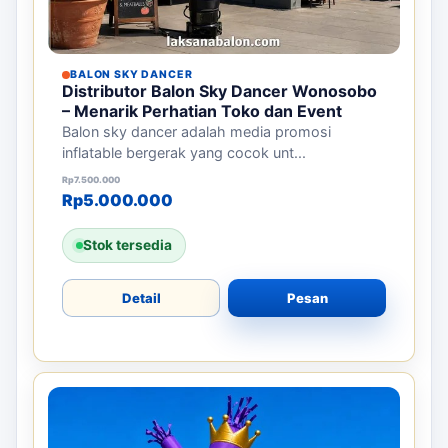
BALON SKY DANCER
Distributor Balon Sky Dancer Wonosobo
– Menarik Perhatian Toko dan Event
Balon sky dancer adalah media promosi
inflatable bergerak yang cocok unt...
Harga aslinya adalah: Rp7.500.000.
Harga saat ini adalah: Rp5.000.000.
Rp
7.500.000
Rp
5.000.000
Stok tersedia
Detail
Pesan