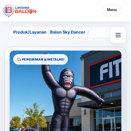
Menu
Produk/Layanan
Balon Sky Dancer
PENGIRIMAN & INSTALASI