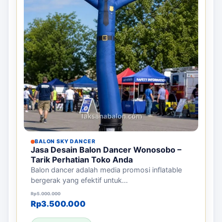
BALON SKY DANCER
Jasa Desain Balon Dancer Wonosobo –
Tarik Perhatian Toko Anda
Balon dancer adalah media promosi inflatable
bergerak yang efektif untuk...
Harga aslinya adalah: Rp5.000.000.
Harga saat ini adalah: Rp3.500.000.
Rp
5.000.000
Rp
3.500.000