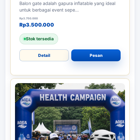
Balon gate adalah gapura inflatable yang ideal
untuk berbagai event sepe...
Harga aslinya adalah: Rp3.750.000.
Harga saat ini adalah: Rp3.500.000.
Rp
3.750.000
Rp
3.500.000
Stok tersedia
Detail
Pesan