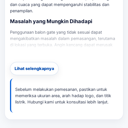
dan cuaca yang dapat mempengaruhi stabilitas dan
penampilan.
Masalah yang Mungkin Dihadapi
Penggunaan balon gate yang tidak sesuai dapat
mengakibatkan masalah dalam pemasangan, terutama
di lokasi yang terbuka. Angin kencang dapat merusak
balon, dan cuaca buruk dapat mengganggu acara. Oleh
karena itu, penting untuk memilih ukuran dan desain
yang sesuai serta memastikan lokasi pemasangan
Lihat selengkapnya
aman. Jika kebutuhan berkembang ke layanan terkait,
balon gate Indramayu
membantu pembaca menjaga
brief tetap selaras dengan target promosi.
Sebelum melakukan pemesanan, pastikan untuk
Solusi Praktis
memeriksa ukuran area, arah hadap logo, dan titik
listrik. Hubungi kami untuk konsultasi lebih lanjut.
tersedia berbagai pilihan balon gate yang dapat
disesuaikan dengan kebutuhan Anda. Dengan konsultasi
yang tepat, kami dapat membantu menentukan ukuran,
desain, dan lokasi pemasangan yang ideal. Pastikan