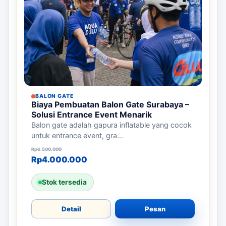
BALON GATE
Biaya Pembuatan Balon Gate Surabaya –
Solusi Entrance Event Menarik
Balon gate adalah gapura inflatable yang cocok
untuk entrance event, gra...
Harga aslinya adalah: Rp6.500.000.
Harga saat ini adalah: Rp4.000.000.
Rp
6.500.000
Rp
4.000.000
Stok tersedia
Detail
Pesan