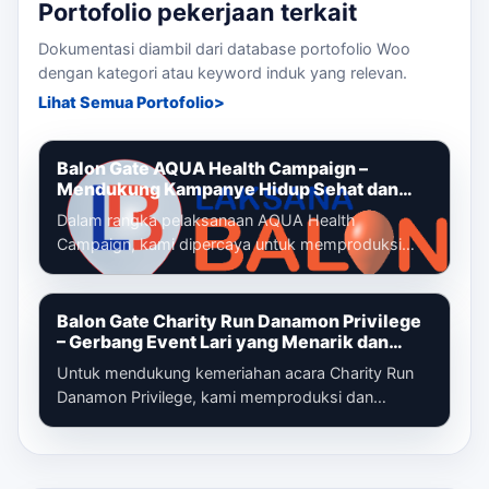
Portofolio pekerjaan terkait
Dokumentasi diambil dari database portofolio Woo
dengan kategori atau keyword induk yang relevan.
Lihat Semua Portofolio
Balon Gate AQUA Health Campaign –
Mendukung Kampanye Hidup Sehat dan
Gaya Hidup Aktif
Dalam rangka pelaksanaan AQUA Health
Campaign, kami dipercaya untuk memproduksi
dan memasang balon gate custom yang menjadi
identi...
Balon Gate Charity Run Danamon Privilege
– Gerbang Event Lari yang Menarik dan
Profesional
Untuk mendukung kemeriahan acara Charity Run
Danamon Privilege, kami memproduksi dan
memasang balon gate custom sebagai gerbang
ut...