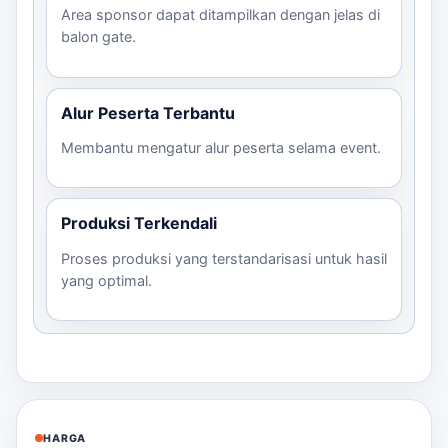
Area sponsor dapat ditampilkan dengan jelas di
Rp2.
balon gate.
Custom
Kebutuhan
Sewa Balon
PVC/Terpaulin
–
sesuai
acara satu
Gate Event
sesuai paket
Rp3.
brief
hari
/ hari
Alur Peserta Terbantu
Langkah Pemesanan
Membantu mengatur alur peserta selama event.
Konsultasikan kebutuhan Anda melalui
WhatsApp.
Produksi Terkendali
Kirim ukuran, jumlah, dan file desain/logo jika
ada.
Proses produksi yang terstandarisasi untuk hasil
Tentukan deadline dan lokasi pengiriman.
yang optimal.
Dapatkan estimasi harga dan konfirmasi
pesanan.
Lakukan pembayaran dan tunggu konfirmasi
produksi.
Pentingnya QC Sebelum Order
HARGA