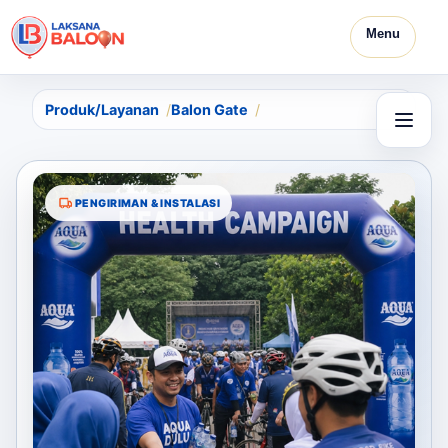
Menu
Produk/Layanan
Balon Gate
PENGIRIMAN & INSTALASI