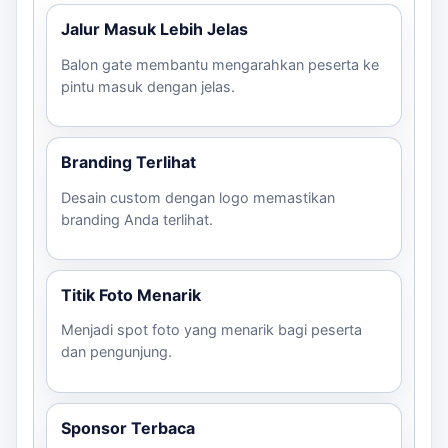
pameran
Jalur Masuk Lebih Jelas
Entrance
Rp3.
Balon Gate
Balon gate membantu mengarahkan peserta ke
PVC/Terpaulin
event,
–
Flexi 4×6
4×6 m
pintu masuk dengan jelas.
sesuai paket
grand
Rp3.
Meter
opening
/ unit
Entrance
Branding Terlihat
Balon Gate
Sekit
PVC/Terpaulin
event,
PVC 4×6
4×6 m
Rp4.
Desain custom dengan logo memastikan
sesuai paket
grand
Meter
/ unit
branding Anda terlihat.
opening
Rp4.
Balon Gate
Custom
Branding
PVC/Terpaulin
–
Titik Foto Menarik
PVC Full
sesuai
event,
sesuai paket
Rp6.
Desain
brief
sponsor
Menjadi spot foto yang menarik bagi peserta
/ unit
dan pengunjung.
Rp5.
Balon Gate
Custom
Terpaulin full
Event
–
Terpaulin Full
sesuai
desain
besar
Rp9.
Sponsor Terbaca
Desain
brief
/ unit