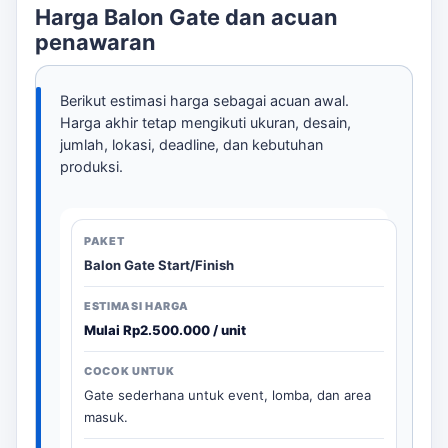
Pastikan untuk memeriksa ukuran area pemasangan,
Harga Balon Gate dan acuan
arah hadap logo, titik listrik, dan jam loading. Hal ini
penawaran
akan membantu memastikan pemasangan yang aman
dan efektif. Hubungi kami untuk konsultasi dan pastikan
semua detail sesuai dengan kebutuhan acara Anda.
Berikut estimasi harga sebagai acuan awal.
Harga akhir tetap mengikuti ukuran, desain,
jumlah, lokasi, deadline, dan kebutuhan
produksi.
Balon Gate Start/Finish
Mulai Rp2.500.000 / unit
Gate sederhana untuk event, lomba, dan area
masuk.