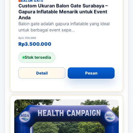
BALON GATE
Custom Ukuran Balon Gate Surabaya –
Gapura Inflatable Menarik untuk Event
Anda
Balon gate adalah gapura inflatable yang ideal
untuk berbagai event sepe...
Harga aslinya adalah: Rp3.750.000.
Harga saat ini adalah: Rp3.500.000.
Rp
3.750.000
Rp
3.500.000
Stok tersedia
Detail
Pesan