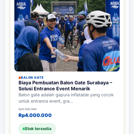
BALON GATE
Biaya Pembuatan Balon Gate Surabaya –
Solusi Entrance Event Menarik
Balon gate adalah gapura inflatable yang cocok
untuk entrance event, gra...
Harga aslinya adalah: Rp6.500.000.
Harga saat ini adalah: Rp4.000.000.
Rp
6.500.000
Rp
4.000.000
Stok tersedia