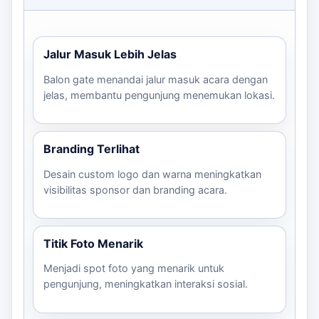
logo
seki
Dengan mengingat checklist ini, Anda dapat
Jalur Masuk Lebih Jelas
memastikan bahwa balon gate yang Anda pilih akan
memenuhi semua kebutuhan acara Anda. Untuk
Balon gate menandai jalur masuk acara dengan
pertanyaan lebih lanjut dan estimasi harga, silakan
jelas, membantu pengunjung menemukan lokasi.
hubungi kami melalui WhatsApp.
Branding Terlihat
Desain custom logo dan warna meningkatkan
visibilitas sponsor dan branding acara.
Titik Foto Menarik
Menjadi spot foto yang menarik untuk
pengunjung, meningkatkan interaksi sosial.