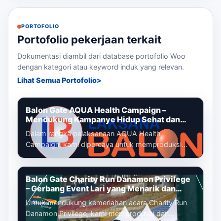
PORTOFOLIO
Portofolio pekerjaan terkait
Dokumentasi diambil dari database portofolio Woo
dengan kategori atau keyword induk yang relevan.
Lihat Semua Portofolio
Balon Gate AQUA Health Campaign –
Mendukung Kampanye Hidup Sehat dan
Gaya Hidup Aktif
Dalam rangka pelaksanaan AQUA Health
Campaign, kami dipercaya untuk memproduksi
dan memasang balon gate custom yang menjadi
identi...
Balon Gate Charity Run Danamon Privilege
– Gerbang Event Lari yang Menarik dan
Profesional
Untuk mendukung kemeriahan acara Charity Run
Danamon Privilege, kami memproduksi dan