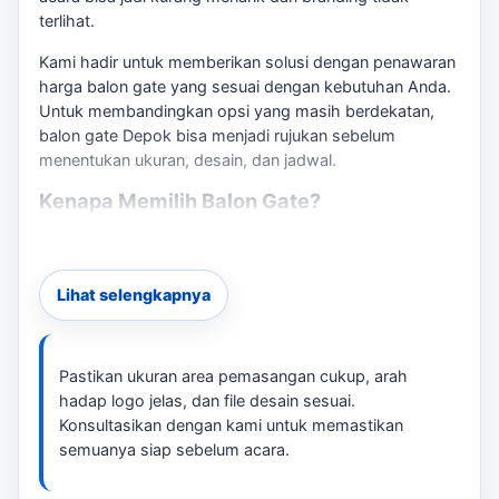
terlihat.
Kami hadir untuk memberikan solusi dengan penawaran
harga balon gate yang sesuai dengan kebutuhan Anda.
Untuk membandingkan opsi yang masih berdekatan,
balon gate Depok
bisa menjadi rujukan sebelum
menentukan ukuran, desain, dan jadwal.
Kenapa Memilih Balon Gate?
Balon gate berfungsi sebagai gapura inflatable yang
menarik perhatian dan membantu mendefinisikan area
acara. Dengan ukuran yang dapat disesuaikan dan
Lihat selengkapnya
desain yang bisa dipersonalisasi, Anda dapat
menampilkan logo atau pesan sponsor dengan jelas.
Pastikan Anda juga mempertimbangkan faktor blower
Pastikan ukuran area pemasangan cukup, arah
dan listrik, serta akses loading untuk pemasangan yang
hadap logo jelas, dan file desain sesuai.
lancar. Jika kebutuhan berkembang ke layanan terkait,
Konsultasikan dengan kami untuk memastikan
custom ukuran balon gate Depok
membantu pembaca
semuanya siap sebelum acara.
menjaga brief tetap selaras dengan target promosi.