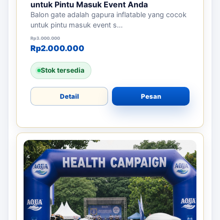
untuk Pintu Masuk Event Anda
Balon gate adalah gapura inflatable yang cocok
untuk pintu masuk event s...
Harga aslinya adalah: Rp3.000.000.
Harga saat ini adalah: Rp2.000.000.
Rp
3.000.000
Rp
2.000.000
Stok tersedia
Detail
Pesan