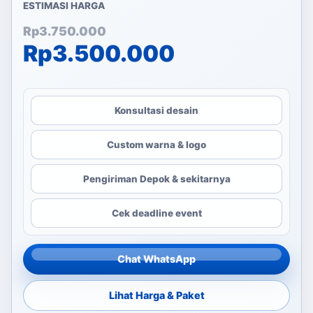
ESTIMASI HARGA
Harga aslinya adalah: Rp
Harga saat ini adalah: Rp
Rp
3.750.000
Rp
3.500.000
Konsultasi desain
Custom warna & logo
Pengiriman Depok & sekitarnya
Cek deadline event
Chat WhatsApp
Lihat Harga & Paket