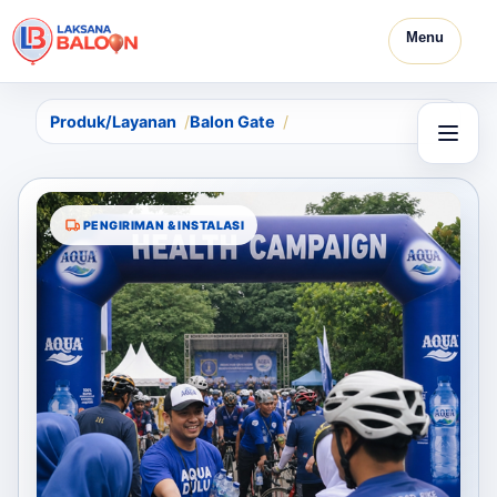
Menu
Produk/Layanan
Balon Gate
PENGIRIMAN & INSTALASI