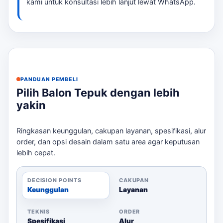
Pilih desain: cetak satu sisi atau dua sisi.
kami untuk konsultasi lebih lanjut lewat WhatsApp.
Kirim file desain logo atau teks yang ingin
dicetak.
Berikan informasi deadline acara Anda.
Konfirmasi alamat pengiriman untuk
memastikan barang sampai tepat waktu.
PANDUAN PEMBELI
Dengan mengikuti langkah-langkah ini, Anda akan
Pilih Balon Tepuk dengan lebih
mendapatkan balon tepuk yang sesuai dengan
yakin
kebutuhan acara Anda. Pertimbangkan juga untuk
menggunakan
balon tepuk Cilegon
untuk meningkatkan
visibilitas sponsor dan menciptakan suasana yang
Ringkasan keunggulan, cakupan layanan, spesifikasi, alur
menyenangkan.
order, dan opsi desain dalam satu area agar keputusan
lebih cepat.
DECISION POINTS
CAKUPAN
Keunggulan
Layanan
TEKNIS
ORDER
Spesifikasi
Alur