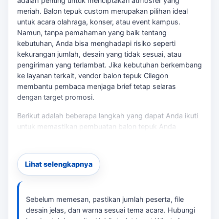
adalah penting untuk menciptakan atmosfer yang
meriah. Balon tepuk custom merupakan pilihan ideal
untuk acara olahraga, konser, atau event kampus.
Namun, tanpa pemahaman yang baik tentang
kebutuhan, Anda bisa menghadapi risiko seperti
kekurangan jumlah, desain yang tidak sesuai, atau
pengiriman yang terlambat. Jika kebutuhan berkembang
ke layanan terkait,
vendor balon tepuk Cilegon
membantu pembaca menjaga brief tetap selaras
dengan target promosi.
Berikut adalah beberapa langkah yang dapat Anda ikuti
untuk memastikan pembuatan balon tepuk Anda
berjalan lancar: Jika kebutuhan berkembang ke layanan
terkait,
paket balon tepuk untuk event Cilegon
membantu pembaca menjaga brief tetap selaras
Lihat selengkapnya
dengan target promosi.
Langkah-langkah Pemesanan
Sebelum memesan, pastikan jumlah peserta, file
Tentukan jumlah peserta yang akan hadir.
desain jelas, dan warna sesuai tema acara. Hubungi