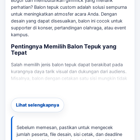
Bogor dan membutuhkan gimmick yang menarik
perhatian? Balon tepuk custom adalah solusi sempurna
untuk meningkatkan atmosfer acara Anda. Dengan
desain yang dapat disesuaikan, balon ini cocok untuk
supporter di konser, pertandingan olahraga, atau event
kampus.
Pentingnya Memilih Balon Tepuk yang
Tepat
Salah memilih jenis balon tepuk dapat berakibat pada
kurangnya daya tarik visual dan dukungan dari audiens.
Misalnya, balon dengan cetakan satu sisi mungkin tidak
cukup mencolok untuk acara besar, sementara cetakan
dua sisi memberikan visibilitas lebih baik.
Pertimbangkan jumlah peserta dan distribusi balon saat
Lihat selengkapnya
memilih desain. Sebagai pembanding internal,
balon
tepuk Bogor
dapat dipakai untuk melihat opsi layanan
lain sebelum finalisasi kebutuhan.
Sebelum memesan, pastikan untuk mengecek
Opsi Desain dan Produksi
jumlah peserta, file desain, sisi cetak, dan deadline