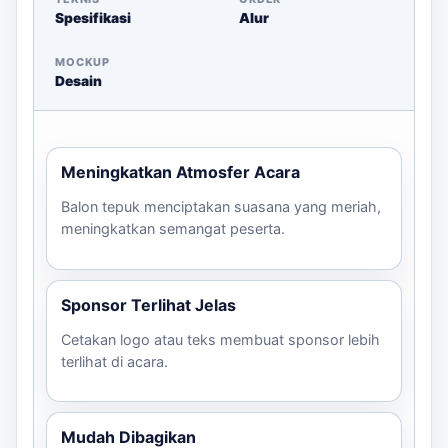
kebutuhan acara Anda. Hubungi kami untuk konsultasi
Spesifikasi
Alur
dan estimasi harga melalui WhatsApp! Jika kebutuhan
berkembang ke layanan terkait,
paket balon tepuk untuk
MOCKUP
event Bogor
membantu pembaca menjaga brief tetap
Desain
selaras dengan target promosi.
Meningkatkan Atmosfer Acara
Balon tepuk menciptakan suasana yang meriah,
meningkatkan semangat peserta.
Sponsor Terlihat Jelas
Cetakan logo atau teks membuat sponsor lebih
terlihat di acara.
Mudah Dibagikan