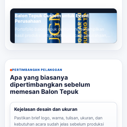
Balon Tepuk Custom untuk Event
Perusahaan
Portofolio balon tepuk custom ini menampilkan
hasil produksi untuk berbagai acara perusahaan,
mulai dari gathering, seminar, launc...
PERTIMBANGAN PELANGGAN
Apa yang biasanya
dipertimbangkan sebelum
memesan Balon Tepuk
Kejelasan desain dan ukuran
Pastikan brief logo, warna, tulisan, ukuran, dan
kebutuhan acara sudah jelas sebelum produksi