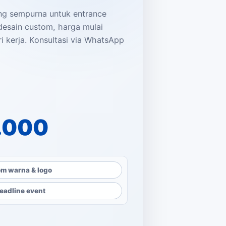
ang sempurna untuk entrance
desain custom, harga mulai
i kerja. Konsultasi via WhatsApp
dalah: Rp6.500.000.
dalah: Rp4.000.000.
.000
m warna & logo
eadline event