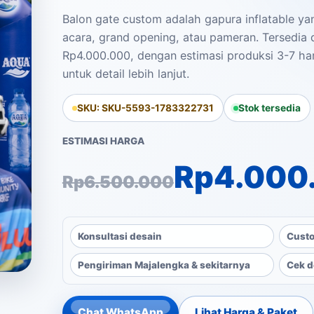
Balon gate custom adalah gapura inflatable y
acara, grand opening, atau pameran. Tersedia 
Rp4.000.000, dengan estimasi produksi 3-7 har
untuk detail lebih lanjut.
SKU: SKU-5593-1783322731
Stok tersedia
ESTIMASI HARGA
Harga aslinya a
Harga saat ini a
Rp
4.000
Rp
6.500.000
Konsultasi desain
Custo
Pengiriman Majalengka & sekitarnya
Cek d
Chat WhatsApp
Lihat Harga & Paket