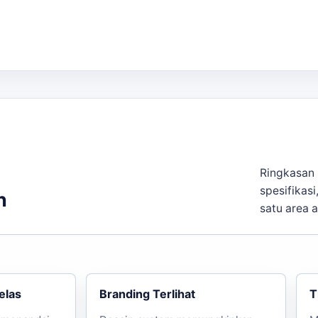
Anda tidak perlu khawatir tentang kualitas dan ketepatan
ka kebutuhan berkembang ke layanan terkait,
paket sewa ba
omosi.
Ringkasan 
spesifikasi
n
satu area 
elas
Branding Terlihat
T