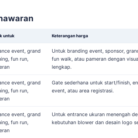
enawaran
k untuk
Keterangan harga
ance event, grand
Untuk branding event, sponsor, gran
ing, fun run,
fun walk, atau pameran dengan visua
eran
lengkap.
ance event, grand
Gate sederhana untuk start/finish, e
ing, fun run,
event, atau area registrasi.
eran
ance event, grand
Untuk entrance ukuran menengah d
ing, fun run,
kebutuhan blower dan desain logo s
eran