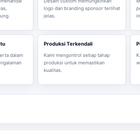
 menandai
Desain custom memungkinkan
M
las,
logo dan branding sponsor terlihat
p
ung.
jelas.
i
ntu
Produksi Terkendali
P
erta dalam
Kami mengontrol setiap tahap
K
engalaman
produksi untuk memastikan
w
kualitas.