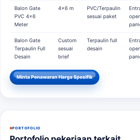
Balon Gate
4x6 m
PVC/Terpaulin
Entr
PVC 4x6
sesuai paket
open
Meter
pam
Balon Gate
Custom
Terpaulin full
Entr
Terpaulin Full
sesuai
desain
open
Desain
brief
pam
Minta Penawaran Harga Spesifik
PORTOFOLIO
Portofolio pekerjaan terkait