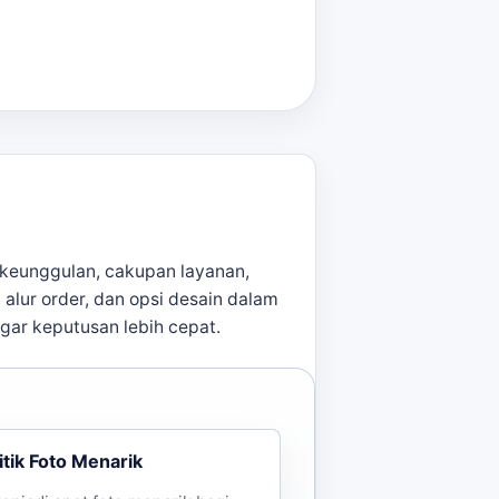
 waktu. Pastikan acara Anda
lon gate Majalengka
membantu
keunggulan, cakupan layanan,
, alur order, dan opsi desain dalam
agar keputusan lebih cepat.
itik Foto Menarik