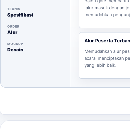
Balon gate membantu
jalur masuk dengan je
TEKNIS
Spesifikasi
memudahkan pengunj
ORDER
Alur
Alur Peserta Terba
MOCKUP
Desain
Memudahkan alur pes
acara, menciptakan p
yang lebih baik.