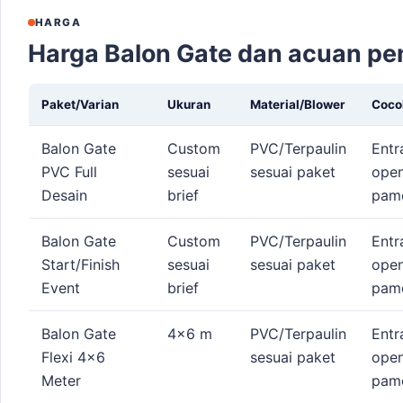
HARGA
Harga Balon Gate dan acuan p
Paket/Varian
Ukuran
Material/Blower
Coco
Balon Gate
Custom
PVC/Terpaulin
Entr
PVC Full
sesuai
sesuai paket
open
Desain
brief
pam
Balon Gate
Custom
PVC/Terpaulin
Entr
Start/Finish
sesuai
sesuai paket
open
Event
brief
pam
Balon Gate
4x6 m
PVC/Terpaulin
Entr
Flexi 4x6
sesuai paket
open
Meter
pam