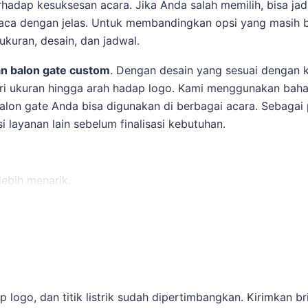
adap kesuksesan acara. Jika Anda salah memilih, bisa jadi
baca dengan jelas. Untuk membandingkan opsi yang masih 
kuran, desain, dan jadwal.
n balon gate custom
. Dengan desain yang sesuai dengan 
ari ukuran hingga arah hadap logo. Kami menggunakan bahan
balon gate Anda bisa digunakan di berbagai acara. Sebagai
 layanan lain sebelum finalisasi kebutuhan.
lebih menarik.
asi pemasangan.
dan sekitarnya.
ginkan.
logo, dan titik listrik sudah dipertimbangkan. Kirimkan bri