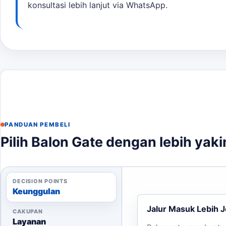
konsultasi lebih lanjut via WhatsApp.
Konfirmasi harga dan waktu produksi.
Pembayaran dan proses produksi.
Pemasangan di lokasi acara.
Dengan pengalaman kami dalam pembuatan balon gate, 
sukses dengan balon gate yang menarik perhatian! Ji
pembaca menjaga brief tetap selaras dengan target pr
PANDUAN PEMBELI
Pilih Balon Gate dengan lebih yaki
DECISION POINTS
Keunggulan
Jalur Masuk Lebih J
CAKUPAN
Layanan