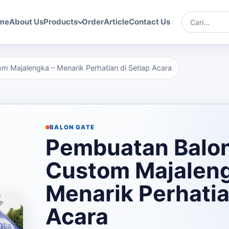
me
About Us
Products
Order
Article
Contact Us
Cari
 Majalengka – Menarik Perhatian di Setiap Acara
BALON GATE
Pembuatan Balo
Custom Majaleng
Menarik Perhatia
Acara