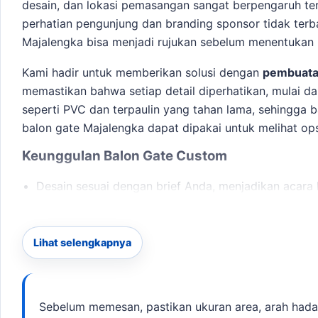
desain, dan lokasi pemasangan sangat berpengaruh terh
perhatian pengunjung dan branding sponsor tidak ter
Majalengka
bisa menjadi rujukan sebelum menentukan u
Kami hadir untuk memberikan solusi dengan
pembuata
memastikan bahwa setiap detail diperhatikan, mulai d
seperti PVC dan terpaulin yang tahan lama, sehingga 
balon gate Majalengka
dapat dipakai untuk melihat opsi
Keunggulan Balon Gate Custom
Desain sesuai dengan brief Anda, menjadikan acara 
Ukuran custom yang dapat disesuaikan dengan lok
Estimasi produksi yang cepat, hanya 3-7 hari kerja.
Area layanan mencakup seluruh wilayah Majalengka 
Lihat selengkapnya
Langkah Pemesanan
Konsultasi mengenai desain dan ukuran yang diin
Sebelum memesan, pastikan ukuran area, arah hadap 
Kirimkan file logo dan brief acara Anda.