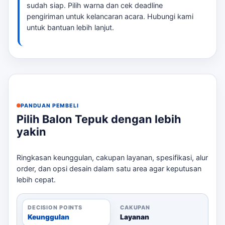
Pertimbangan Penting dalam Memilih
sudah siap. Pilih warna dan cek deadline
Balon Tepuk
pengiriman untuk kelancaran acara. Hubungi kami
untuk bantuan lebih lanjut.
Jumlah Peserta:
Hitung berapa banyak balon
yang diperlukan berdasarkan jumlah audiens.
Desain:
Tentukan apakah Anda ingin mencetak
di satu sisi atau dua sisi.
Deadline:
Pastikan Anda memesan jauh-jauh
hari agar produk sampai tepat waktu.
PANDUAN PEMBELI
Packing:
Pertimbangkan cara distribusi balon di
Pilih Balon Tepuk dengan lebih
venue acara.
yakin
Untuk memudahkan pemesanan, tersedia checklist brief
yang bisa Anda gunakan untuk memastikan semua
Ringkasan keunggulan, cakupan layanan, spesifikasi, alur
detail sudah tepat. Kirimkan kebutuhan Anda melalui
order, dan opsi desain dalam satu area agar keputusan
WhatsApp untuk mendapatkan estimasi harga yang
lebih cepat.
akurat. Sebagai pembanding internal,
event balon tepuk
Pangandaran
dapat dipakai untuk melihat opsi layanan
DECISION POINTS
CAKUPAN
lain sebelum finalisasi kebutuhan.
Keunggulan
Layanan