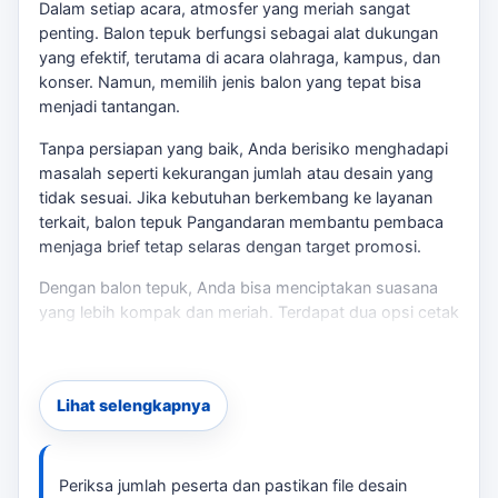
Dalam setiap acara, atmosfer yang meriah sangat
penting. Balon tepuk berfungsi sebagai alat dukungan
yang efektif, terutama di acara olahraga, kampus, dan
konser. Namun, memilih jenis balon yang tepat bisa
menjadi tantangan.
Tanpa persiapan yang baik, Anda berisiko menghadapi
masalah seperti kekurangan jumlah atau desain yang
tidak sesuai. Jika kebutuhan berkembang ke layanan
terkait,
balon tepuk Pangandaran
membantu pembaca
menjaga brief tetap selaras dengan target promosi.
Dengan balon tepuk, Anda bisa menciptakan suasana
yang lebih kompak dan meriah. Terdapat dua opsi cetak
yang bisa dipilih: satu sisi dan dua sisi. Pilihan ini sangat
berpengaruh terhadap visual dan keterbacaan logo atau
teks yang ingin ditampilkan. Untuk membandingkan
Lihat selengkapnya
opsi yang masih berdekatan,
balon tepuk dengan logo
Pangandaran
bisa menjadi rujukan sebelum menentukan
ukuran, desain, dan jadwal.
Periksa jumlah peserta dan pastikan file desain