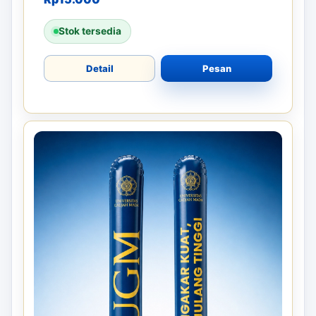
BALON TEPUK
Pemasaran dengan Balon Tepuk
Trenggalek – Ciptakan Atmosfer Event
yang Meriah
Balon tepuk adalah alat promosi yang
mengundang semangat di acara. Cocok...
Rp
15.000