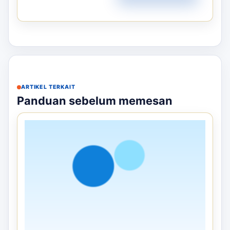
BALON TEPUK
Pemasaran Dengan Balon Tepuk
Surabaya – Atribut Supporter yang
Menarik
Balon tepuk adalah atribut supporter yang
menyenangkan untuk berbagai ac...
Rp
15.000
Stok tersedia
Detail
Pesan