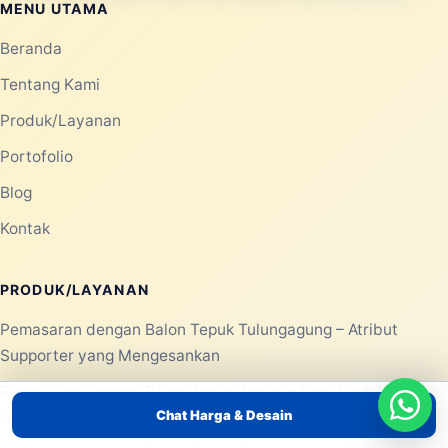
Laksana Balon membantu kebutuhan balon promosi,
balon event, rental balon, balon custom, balon gate,
balon udara, balon dancer, balon selfie, balon sablon,
dan balon tepuk untuk area Jabodetabek.
Konsultasi WhatsApp
Chat Harga & Desain