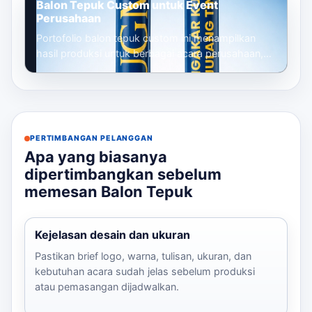
Balon Tepuk Custom untuk Event
Perusahaan
Portofolio balon tepuk custom ini menampilkan
hasil produksi untuk berbagai acara perusahaan,
mulai dari gathering, seminar, launc...
PERTIMBANGAN PELANGGAN
Apa yang biasanya
dipertimbangkan sebelum
memesan Balon Tepuk
Kejelasan desain dan ukuran
Pastikan brief logo, warna, tulisan, ukuran, dan
kebutuhan acara sudah jelas sebelum produksi
atau pemasangan dijadwalkan.