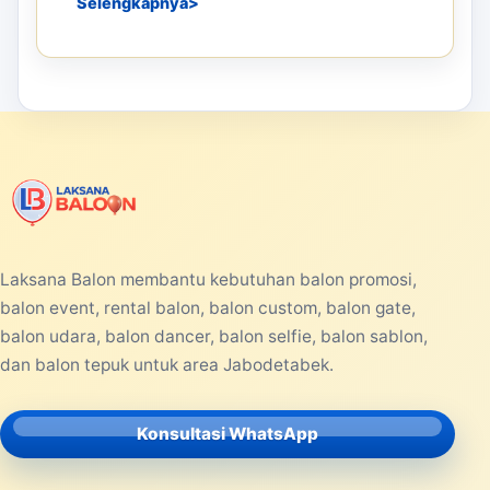
PRODUCTS
08 JUN 2026
Balon Tepuk Murah untuk
Kampanye, Konser Musik, dan
Festival
Balon tepuk murah menjadi salah satu
perlengkapan yang banyak dicari untuk
berbagai kegiatan berskala kecil maupun
besar...
Selengkapnya