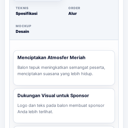
Checklist Sebelum Memesan
TEKNIS
ORDER
Spesifikasi
Alur
Jumlah peserta dan kebutuhan balon
File desain/logo yang akan dicetak
MOCKUP
Desain
Warna dan sisi cetak yang diinginkan
Deadline pengiriman
Hubungi kami untuk mendapatkan estimasi harga dan
Menciptakan Atmosfer Meriah
konsultasi desain via WhatsApp!
Balon tepuk meningkatkan semangat peserta,
menciptakan suasana yang lebih hidup.
Dukungan Visual untuk Sponsor
Logo dan teks pada balon membuat sponsor
Anda lebih terlihat.