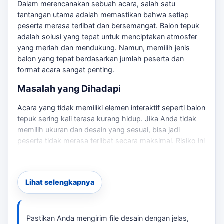
Dalam merencanakan sebuah acara, salah satu
tantangan utama adalah memastikan bahwa setiap
peserta merasa terlibat dan bersemangat. Balon tepuk
adalah solusi yang tepat untuk menciptakan atmosfer
yang meriah dan mendukung. Namun, memilih jenis
balon yang tepat berdasarkan jumlah peserta dan
format acara sangat penting.
Masalah yang Dihadapi
Acara yang tidak memiliki elemen interaktif seperti balon
tepuk sering kali terasa kurang hidup. Jika Anda tidak
memilih ukuran dan desain yang sesuai, bisa jadi
peserta tidak merasa terlibat secara maksimal. Risiko ini
dapat mengurangi dampak acara Anda. Untuk
membandingkan opsi yang masih berdekatan,
balon
tepuk Indramayu
bisa menjadi rujukan sebelum
Lihat selengkapnya
menentukan ukuran, desain, dan jadwal.
Solusi yang Ditawarkan
Pastikan Anda mengirim file desain dengan jelas,
tersedia balon tepuk yang dapat disesuaikan dengan