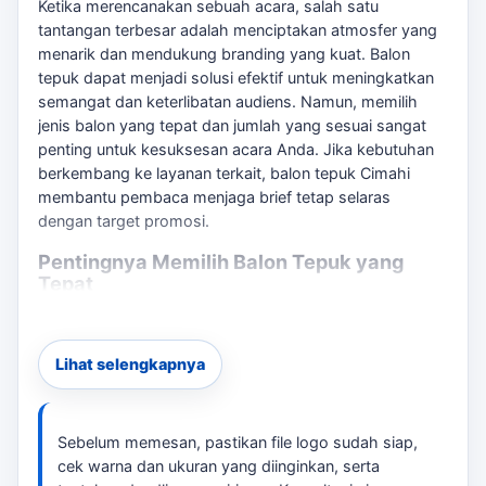
Ketika merencanakan sebuah acara, salah satu
tantangan terbesar adalah menciptakan atmosfer yang
menarik dan mendukung branding yang kuat. Balon
tepuk dapat menjadi solusi efektif untuk meningkatkan
semangat dan keterlibatan audiens. Namun, memilih
jenis balon yang tepat dan jumlah yang sesuai sangat
penting untuk kesuksesan acara Anda. Jika kebutuhan
berkembang ke layanan terkait,
balon tepuk Cimahi
membantu pembaca menjaga brief tetap selaras
dengan target promosi.
Pentingnya Memilih Balon Tepuk yang
Tepat
Jika Anda salah memilih jenis atau jumlah balon tepuk,
dapat berakibat pada kurangnya dukungan visual dan
Lihat selengkapnya
suara yang diharapkan. Misalnya, untuk konser dengan
audiens besar, Anda mungkin membutuhkan lebih
banyak balon dengan cetakan logo agar dapat terlihat
Sebelum memesan, pastikan file logo sudah siap,
dari jarak jauh. tersedia pilihan balon tepuk yang dapat
cek warna dan ukuran yang diinginkan, serta
disesuaikan dengan kebutuhan acara Anda. Untuk