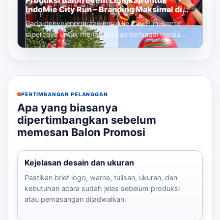
Produksi Balon Event Lengkap untuk
IndoMie City Run – Branding Maksimal di
Setiap Titik Acara
Pada penyelenggaraan IndoMie City Run, kami
dipercaya untuk menghadirkan berbagai media
promosi udara yang berfungsi sebagai eleme...
PERTIMBANGAN PELANGGAN
Apa yang biasanya
dipertimbangkan sebelum
memesan Balon Promosi
Kejelasan desain dan ukuran
Pastikan brief logo, warna, tulisan, ukuran, dan
kebutuhan acara sudah jelas sebelum produksi
atau pemasangan dijadwalkan.