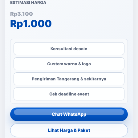
ESTIMASI HARGA
Harga aslinya adalah: Rp3
Harga saat ini adalah: Rp1
Rp
3.100
Rp
1.000
Konsultasi desain
Custom warna & logo
Pengiriman Tangerang & sekitarnya
Cek deadline event
Chat WhatsApp
Lihat Harga & Paket