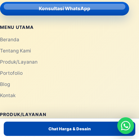
Konsultasi WhatsApp
MENU UTAMA
Beranda
Tentang Kami
Produk/Layanan
Portofolio
Blog
Kontak
PRODUK/LAYANAN
Pemasaran dengan Balon Tepuk Tulungagung – Atribut
Chat Harga & Desain
Supporter yang Mengesankan