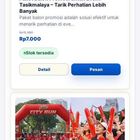
Tasikmalaya – Tarik Perhatian Lebih
Banyak
Paket balon promosi adalah solusi efektif untuk
menarik perhatian di eve...
Harga aslinya adalah: Rp15.000.
Harga saat ini adalah: Rp7.000.
Rp
15.000
Rp
7.000
Stok tersedia
Detail
Pesan