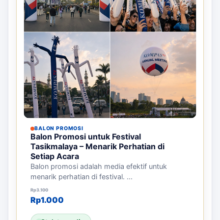
BALON PROMOSI
Balon Promosi untuk Festival
Tasikmalaya – Menarik Perhatian di
Setiap Acara
Balon promosi adalah media efektif untuk
menarik perhatian di festival. ...
Harga aslinya adalah: Rp3.100.
Harga saat ini adalah: Rp1.000.
Rp
3.100
Rp
1.000