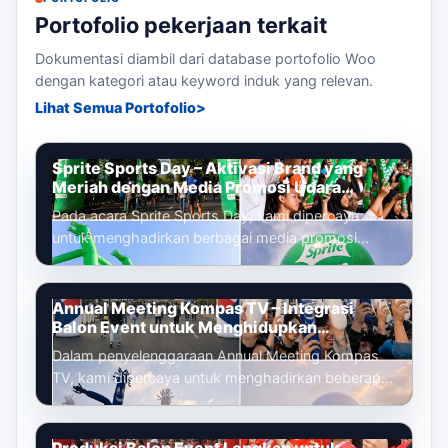
Portofolio pekerjaan terkait
Dokumentasi diambil dari database portofolio Woo
dengan kategori atau keyword induk yang relevan.
Lihat Semua Portofolio
Sprite Sports Day – Aktivasi Brand yang
Meriah dengan Media Promosi Udara
Terintegrasi
Pada acara Sprite Sports Day, kami dipercaya
untuk menghadirkan berbagai media promosi
udara yang dirancang untuk memperkuat ident...
Annual Meeting Kompas TV – Integrasi
Balon Event untuk Menghidupkan
Pengalaman Peserta
Dalam penyelenggaraan Annual Meeting Kompas
TV, kami dipercaya untuk menghadirkan beberapa
media promosi udara yang tidak hanya be...