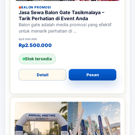
BALON PROMOSI
Jasa Sewa Balon Gate Tasikmalaya –
Tarik Perhatian di Event Anda
Balon gate adalah media promosi yang efektif
untuk menarik perhatian di ...
Harga aslinya adalah: Rp9.500.000.
Harga saat ini adalah: Rp2.500.000.
Rp
9.500.000
Rp
2.500.000
Stok tersedia
Detail
Pesan