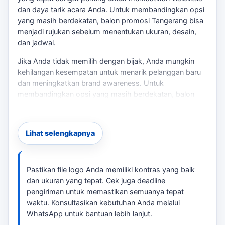
dan daya tarik acara Anda. Untuk membandingkan opsi
yang masih berdekatan,
balon promosi Tangerang
bisa
menjadi rujukan sebelum menentukan ukuran, desain,
dan jadwal.
Jika Anda tidak memilih dengan bijak, Anda mungkin
kehilangan kesempatan untuk menarik pelanggan baru
dan meningkatkan brand awareness. Untuk
membandingkan opsi yang masih berdekatan,
balon
udara gas untuk promosi Tangerang
bisa menjadi
rujukan sebelum menentukan ukuran, desain, dan
jadwal.
Lihat selengkapnya
Balon promosi kami adalah pilihan yang sesuai untuk
kebutuhan pemasaran Anda. Dengan berbagai pilihan
ukuran, warna, dan desain, kami dapat menyesuaikan
Pastikan file logo Anda memiliki kontras yang baik
balon sesuai brief Anda. Proses produksi kami cepat,
dan ukuran yang tepat. Cek juga deadline
dengan estimasi waktu 2-10 hari kerja, sehingga Anda
pengiriman untuk memastikan semuanya tepat
dapat merencanakan acara Anda dengan lebih baik.
waktu. Konsultasikan kebutuhan Anda melalui
WhatsApp untuk bantuan lebih lanjut.
Checklist Produksi Balon Promosi