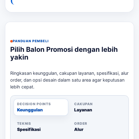
File logo yang jelas dan sesuai dengan branding
Anda.
Warna yang mencolok untuk menarik perhatian.
Ukuran balon yang sesuai dengan lokasi dan
tujuan acara.
PANDUAN PEMBELI
Pilih Balon Promosi dengan lebih
Jadwal pengiriman yang tepat agar balon siap
yakin
sebelum acara.
Untuk informasi lebih lanjut dan estimasi harga, silakan
Ringkasan keunggulan, cakupan layanan, spesifikasi, alur
hubungi kami melalui WhatsApp.
order, dan opsi desain dalam satu area agar keputusan
lebih cepat.
DECISION POINTS
CAKUPAN
Keunggulan
Layanan
TEKNIS
ORDER
Spesifikasi
Alur