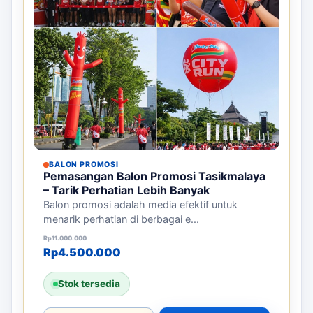
BALON PROMOSI
Pemasangan Balon Promosi Tasikmalaya
– Tarik Perhatian Lebih Banyak
Balon promosi adalah media efektif untuk
menarik perhatian di berbagai e...
Harga aslinya adalah: Rp11.000.000.
Harga saat ini adalah: Rp4.500.000.
Rp
11.000.000
Rp
4.500.000
Stok tersedia