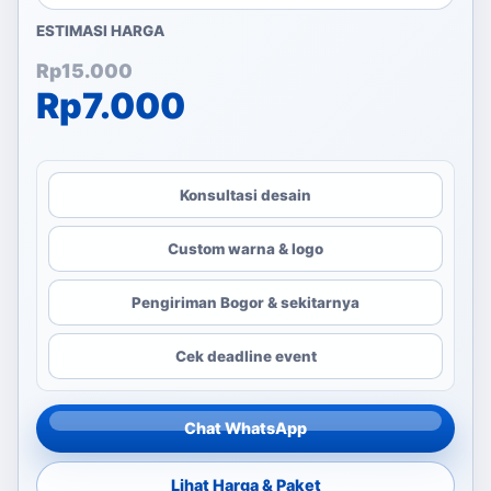
ESTIMASI HARGA
Harga aslinya adalah: Rp1
Harga saat ini adalah: Rp7
Rp
15.000
Rp
7.000
Konsultasi desain
Custom warna & logo
Pengiriman Bogor & sekitarnya
Cek deadline event
Chat WhatsApp
Lihat Harga & Paket