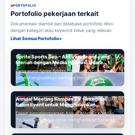
PORTOFOLIO
Portofolio pekerjaan terkait
Dokumentasi diambil dari database portofolio Woo
dengan kategori atau keyword induk yang relevan.
Lihat Semua Portofolio
Sprite Sports Day – Aktivasi Brand yang
Meriah dengan Media Promosi Udara
Terintegrasi
Pada acara Sprite Sports Day, kami dipercaya
untuk menghadirkan berbagai media promosi
udara yang dirancang untuk memperkuat ident...
Annual Meeting Kompas TV – Integrasi
Balon Event untuk Menghidupkan
Pengalaman Peserta
Dalam penyelenggaraan Annual Meeting Kompas
TV, kami dipercaya untuk menghadirkan beberapa
media promosi udara yang tidak hanya be...