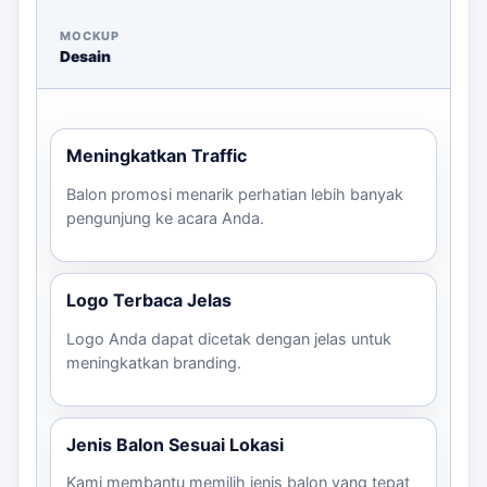
Untuk memesan, Anda hanya perlu mengirimkan brief
MOCKUP
acara Anda melalui WhatsApp, termasuk ukuran, jumlah,
Desain
dan file desain logo. Kami akan memberikan estimasi
harga dan waktu produksi yang sesuai.
Meningkatkan Traffic
Balon promosi menarik perhatian lebih banyak
pengunjung ke acara Anda.
Logo Terbaca Jelas
Logo Anda dapat dicetak dengan jelas untuk
meningkatkan branding.
Jenis Balon Sesuai Lokasi
Kami membantu memilih jenis balon yang tepat