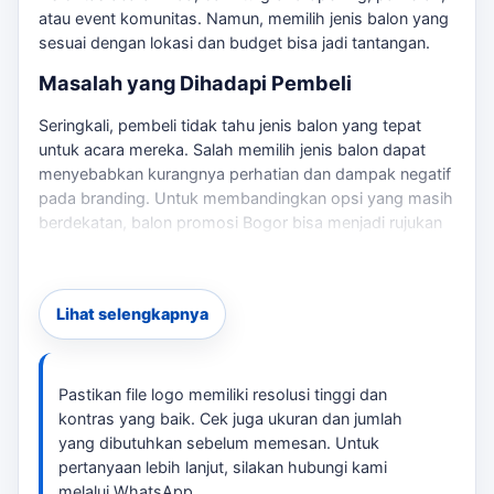
atau event komunitas. Namun, memilih jenis balon yang
sesuai dengan lokasi dan budget bisa jadi tantangan.
Masalah yang Dihadapi Pembeli
Seringkali, pembeli tidak tahu jenis balon yang tepat
untuk acara mereka. Salah memilih jenis balon dapat
menyebabkan kurangnya perhatian dan dampak negatif
pada branding. Untuk membandingkan opsi yang masih
berdekatan,
balon promosi Bogor
bisa menjadi rujukan
sebelum menentukan ukuran, desain, dan jadwal.
Risiko Salah Pilih
Lihat selengkapnya
Jika Anda memilih balon yang tidak sesuai, Anda
berisiko kehilangan kesempatan untuk menarik
pengunjung dan meningkatkan traffic ke acara Anda.
Pastikan file logo memiliki resolusi tinggi dan
Oleh karena itu, penting untuk memahami jenis balon
kontras yang baik. Cek juga ukuran dan jumlah
yang tepat sebelum memesan.
yang dibutuhkan sebelum memesan. Untuk
Solusi yang Ditawarkan
pertanyaan lebih lanjut, silakan hubungi kami
melalui WhatsApp.