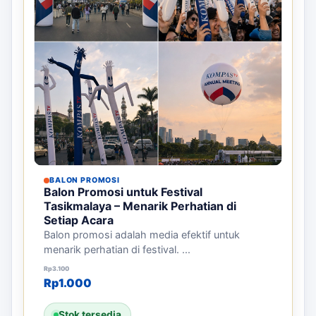
BALON PROMOSI
Balon Promosi untuk Festival
Tasikmalaya – Menarik Perhatian di
Setiap Acara
Balon promosi adalah media efektif untuk
menarik perhatian di festival. ...
Harga aslinya adalah: Rp3.100.
Harga saat ini adalah: Rp1.000.
Rp
3.100
Rp
1.000
Stok tersedia