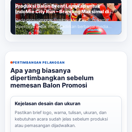
Produksi Balon Event Lengkap untuk
IndoMie City Run – Branding Maksimal di
Setiap Titik Acara
Pada penyelenggaraan IndoMie City Run, kami
dipercaya untuk menghadirkan berbagai media
promosi udara yang berfungsi sebagai eleme...
PERTIMBANGAN PELANGGAN
Apa yang biasanya
dipertimbangkan sebelum
memesan Balon Promosi
Kejelasan desain dan ukuran
Pastikan brief logo, warna, tulisan, ukuran, dan
kebutuhan acara sudah jelas sebelum produksi
atau pemasangan dijadwalkan.