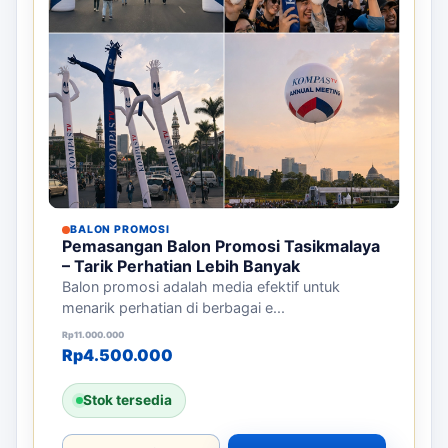
BALON PROMOSI
Pemasangan Balon Promosi Tasikmalaya
– Tarik Perhatian Lebih Banyak
Balon promosi adalah media efektif untuk
menarik perhatian di berbagai e...
Harga aslinya adalah: Rp11.000.000.
Harga saat ini adalah: Rp4.500.000.
Rp
11.000.000
Rp
4.500.000
Stok tersedia