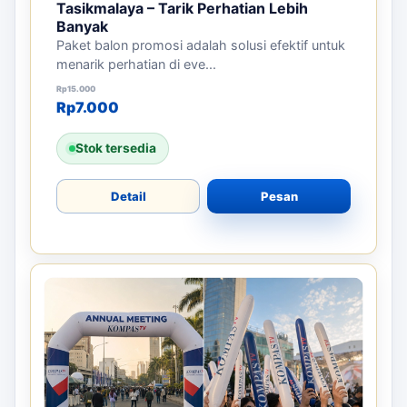
Tasikmalaya – Tarik Perhatian Lebih
Banyak
Paket balon promosi adalah solusi efektif untuk
menarik perhatian di eve...
Harga aslinya adalah: Rp15.000.
Harga saat ini adalah: Rp7.000.
Rp
15.000
Rp
7.000
Stok tersedia
Detail
Pesan