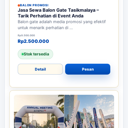
BALON PROMOSI
Jasa Sewa Balon Gate Tasikmalaya –
Tarik Perhatian di Event Anda
Balon gate adalah media promosi yang efektif
untuk menarik perhatian di ...
Harga aslinya adalah: Rp9.500.000.
Harga saat ini adalah: Rp2.500.000.
Rp
9.500.000
Rp
2.500.000
Stok tersedia
Detail
Pesan