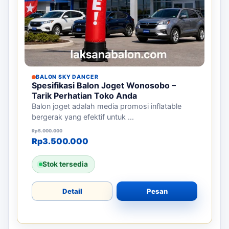
BALON SKY DANCER
Spesifikasi Balon Joget Wonosobo –
Tarik Perhatian Toko Anda
Balon joget adalah media promosi inflatable
bergerak yang efektif untuk ...
Harga aslinya adalah: Rp5.000.000.
Harga saat ini adalah: Rp3.500.000.
Rp
5.000.000
Rp
3.500.000
Stok tersedia
Detail
Pesan