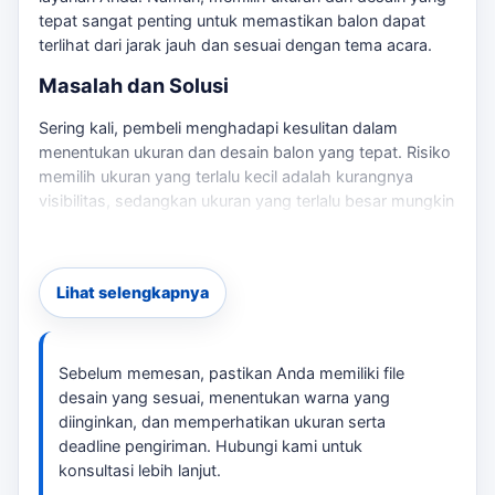
tepat sangat penting untuk memastikan balon dapat
terlihat dari jarak jauh dan sesuai dengan tema acara.
Masalah dan Solusi
Sering kali, pembeli menghadapi kesulitan dalam
menentukan ukuran dan desain balon yang tepat. Risiko
memilih ukuran yang terlalu kecil adalah kurangnya
visibilitas, sedangkan ukuran yang terlalu besar mungkin
tidak sesuai dengan ruang yang tersedia. tersedia
berbagai pilihan ukuran dan desain yang dapat
disesuaikan dengan kebutuhan Anda. Sebagai
Lihat selengkapnya
pembanding internal,
balon sky dancer Jakarta Utara
dapat dipakai untuk melihat opsi layanan lain sebelum
finalisasi kebutuhan.
Sebelum memesan, pastikan Anda memiliki file
Keunggulan Balon Menari
desain yang sesuai, menentukan warna yang
diinginkan, dan memperhatikan ukuran serta
Balon menari kami hadir dalam berbagai ukuran, mulai
deadline pengiriman. Hubungi kami untuk
dari 4 meter hingga 6 meter, dengan opsi desain
konsultasi lebih lanjut.
custom yang dapat mencerminkan merek Anda. Setiap