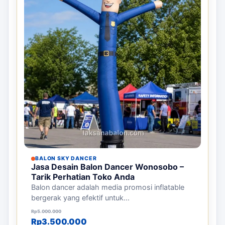
BALON SKY DANCER
Jasa Desain Balon Dancer Wonosobo –
Tarik Perhatian Toko Anda
Balon dancer adalah media promosi inflatable
bergerak yang efektif untuk...
Harga aslinya adalah: Rp5.000.000.
Harga saat ini adalah: Rp3.500.000.
Rp
5.000.000
Rp
3.500.000