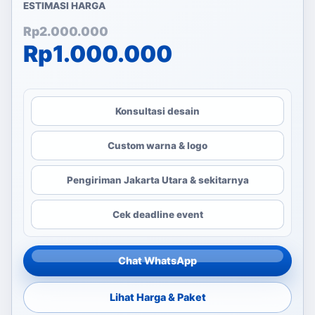
ESTIMASI HARGA
Harga aslinya adalah: Rp
Harga saat ini adalah: Rp
Rp
2.000.000
Rp
1.000.000
Konsultasi desain
Custom warna & logo
Pengiriman Jakarta Utara & sekitarnya
Cek deadline event
Chat WhatsApp
Lihat Harga & Paket