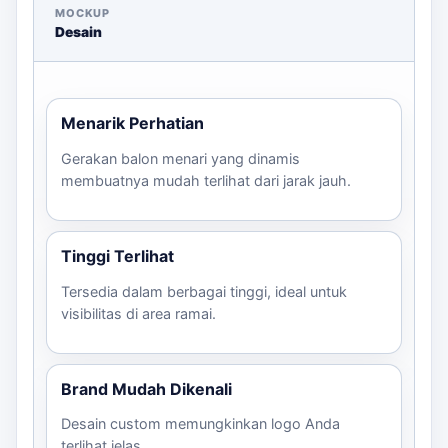
Rp3.500.000/unit, cocok untuk promosi
MOCKUP
sederhana.
Desain
Sky Dancer Custom Logo 5 Meter:
Rp3.500.000 – Rp5.000.000/unit, ideal untuk
grand opening dengan logo.
Menarik Perhatian
Sky Dancer Karakter 6 Meter:
Rp5.000.000 –
Rp7.500.000/unit, untuk karakter custom yang
Gerakan balon menari yang dinamis
membuatnya mudah terlihat dari jarak jauh.
mencolok.
Sewa Sky Dancer Event:
Rp1.000.000 –
Rp2.000.000/hari, untuk kebutuhan event
Tinggi Terlihat
singkat.
Tersedia dalam berbagai tinggi, ideal untuk
visibilitas di area ramai.
Brand Mudah Dikenali
Desain custom memungkinkan logo Anda
terlihat jelas.