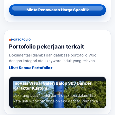
Minta Penawaran Harga Spesifik
PORTOFOLIO
Portofolio pekerjaan terkait
Dokumentasi diambil dari database portofolio Woo
dengan kategori atau keyword induk yang relevan.
Lihat Semua Portofolio
Inovasi Visual Galeri Balon Sky Dancer
Karakter Kustom
sekarang buat 1 judul dan 1 deskripsi dalam 150
kata untuk portofolio balon sky dancer. Perhatikan
bahwa kita sudah membuat banyak...