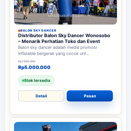
BALON SKY DANCER
Distributor Balon Sky Dancer Wonosobo
– Menarik Perhatian Toko dan Event
Balon sky dancer adalah media promosi
inflatable bergerak yang cocok unt...
Harga aslinya adalah: Rp7.500.000.
Harga saat ini adalah: Rp5.000.000.
Rp
7.500.000
Rp
5.000.000
Stok tersedia
Detail
Pesan