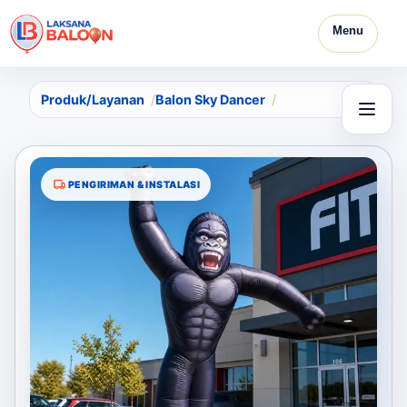
Menu
Produk/Layanan
Balon Sky Dancer
PENGIRIMAN & INSTALASI