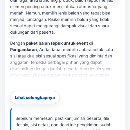
olahraga, atau launching produk, balon tepuk menjadi
elemen penting untuk menciptakan atmosfer yang
meriah. Namun, memilih jenis balon yang tepat bisa
menjadi tantangan. Risiko memilih balon yang tidak
sesuai dapat mengurangi dampak visual dan suara
dukungan dari peserta.
Dengan
paket balon tepuk untuk event di
Pangandaran
, Anda dapat memilih antara cetak satu
sisi atau dua sisi sesuai spesifikasi yang diminta dan
anggaran. tersedia berbagai pilihan yang dapat
disesuaikan dengan jumlah peserta dan desain yang
diinginkan. Jika kebutuhan berkembang ke layanan
terkait,
balon tepuk Pangandaran
membantu pembaca
menjaga brief tetap selaras dengan target promosi.
Lihat selengkapnya
Proses Pemesanan yang Mudah
Untuk memudahkan Anda, berikut adalah langkah-
langkah pemesanan: Jika kebutuhan berkembang ke
Sebelum memesan, pastikan jumlah peserta, file
layanan terkait,
pembuatan balon tepuk custom
desain, sisi cetak, dan deadline pengiriman sudah
Pangandaran
membantu pembaca menjaga brief tetap