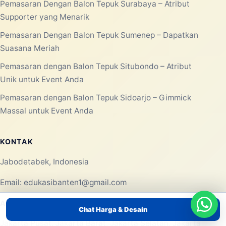
Laksana Balon membantu kebutuhan balon promosi,
balon event, rental balon, balon custom, balon gate,
balon udara, balon dancer, balon selfie, balon sablon,
dan balon tepuk untuk area Jabodetabek.
Konsultasi WhatsApp
MENU UTAMA
Chat Harga & Desain
Beranda