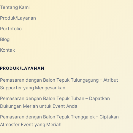
PRODUCTS
08 JUN 2026
Balon Tepuk Murah untuk
Kampanye, Konser Musik, dan
Festival
Balon tepuk murah menjadi salah satu
perlengkapan yang banyak dicari untuk
berbagai kegiatan berskala kecil maupun
besar...
Selengkapnya