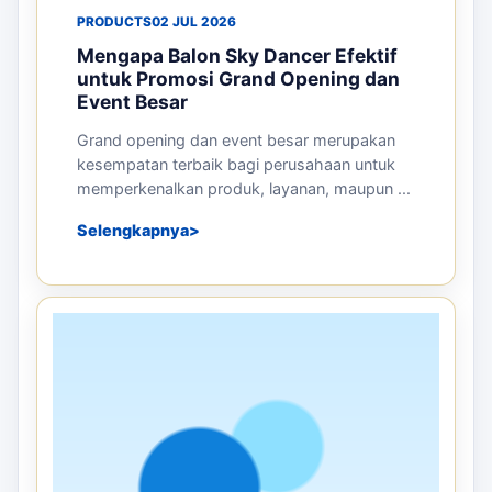
BALON TEPUK
Pemasaran Dengan Balon Tepuk
Surabaya – Atribut Supporter yang
Menarik
Balon tepuk adalah atribut supporter yang
menyenangkan untuk berbagai ac...
Rp
15.000
Stok tersedia
Detail
Pesan