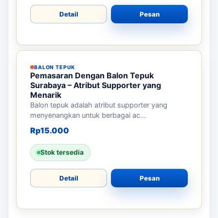
BALON TEPUK
Pemasaran dengan Balon Tepuk
Trenggalek – Ciptakan Atmosfer Event
yang Meriah
Balon tepuk adalah alat promosi yang
mengundang semangat di acara. Cocok...
Rp
15.000
Stok tersedia