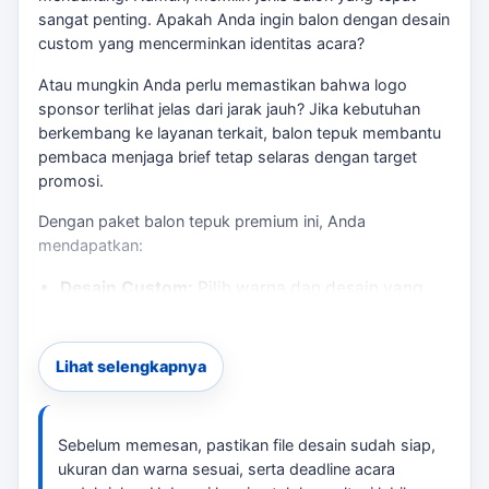
sangat penting. Apakah Anda ingin balon dengan desain
custom yang mencerminkan identitas acara?
Atau mungkin Anda perlu memastikan bahwa logo
sponsor terlihat jelas dari jarak jauh? Jika kebutuhan
berkembang ke layanan terkait,
balon tepuk
membantu
pembaca menjaga brief tetap selaras dengan target
promosi.
Dengan paket balon tepuk premium ini, Anda
mendapatkan:
Desain Custom:
Pilih warna dan desain yang
sesuai dengan tema acara Anda.
Produksi Cepat:
Estimasi produksi antara 2-5
Lihat selengkapnya
hari kerja, sehingga Anda tidak perlu khawatir
tentang deadline mendesak.
Branding Efektif:
Cetak logo atau teks di satu
Sebelum memesan, pastikan file desain sudah siap,
atau dua sisi balon untuk menarik perhatian
ukuran dan warna sesuai, serta deadline acara
lebih.