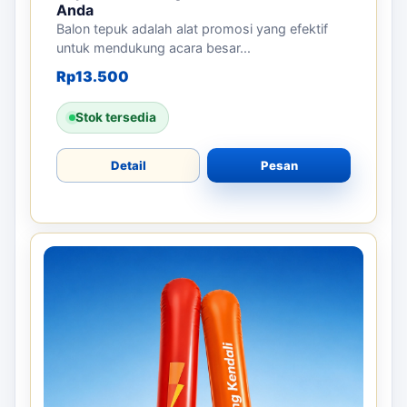
Anda
Balon tepuk adalah alat promosi yang efektif
untuk mendukung acara besar...
Rp
13.500
Stok tersedia
Detail
Pesan