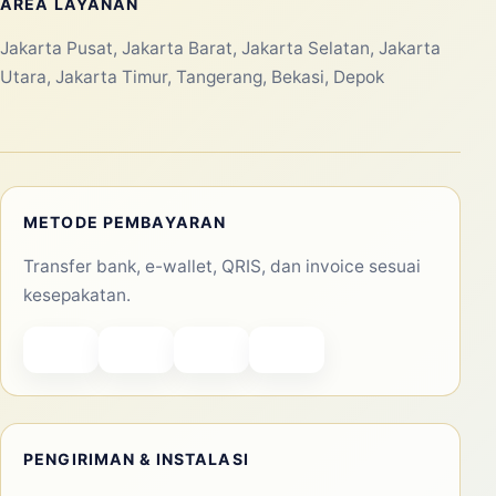
besar...
Selengkapnya
Laksana Balon membantu kebutuhan balon promosi,
balon event, rental balon, balon custom, balon gate,
balon udara, balon dancer, balon selfie, balon sablon,
dan balon tepuk untuk area Jabodetabek.