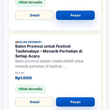
BALON PROMOSI
Pemasangan Balon Promosi Tasikmalaya
– Tarik Perhatian Lebih Banyak
Balon promosi adalah media efektif untuk
menarik perhatian di berbagai e...
Harga aslinya adalah: Rp11.000.000.
Harga saat ini adalah: Rp4.500.000.
Rp
11.000.000
Rp
4.500.000
Stok tersedia
Detail
Pesan