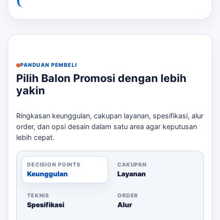
Kami?
Traffic terlihat lebih meningkat dengan desain
yang menarik.
Logo dan branding Anda terbaca jelas,
meningkatkan kesadaran merek.
PANDUAN PEMBELI
Jenis balon yang sesuai dengan lokasi dan tema
Pilih Balon Promosi dengan lebih
acara.
yakin
Deadline produksi yang lebih terkendali, dengan
estimasi 2-10 hari kerja.
Ringkasan keunggulan, cakupan layanan, spesifikasi, alur
Opsi ukuran dan jumlah balon yang dapat
order, dan opsi desain dalam satu area agar keputusan
disesuaikan dengan kebutuhan.
lebih cepat.
Detail Paket
DECISION POINTS
CAKUPAN
Setiap paket balon promosi kami dirancang untuk
Keunggulan
Layanan
memenuhi kebutuhan spesifik acara Anda. tersedia
berbagai jenis balon, termasuk balon gate yang cocok
TEKNIS
ORDER
Spesifikasi
Alur
untuk entrance event, grand opening, dan pameran. Jika
kebutuhan berkembang ke layanan terkait,
balon sky