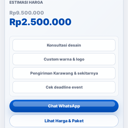
ESTIMASI HARGA
Harga aslinya adalah: Rp
Harga saat ini adalah: Rp
Rp
9.500.000
Rp
2.500.000
Konsultasi desain
Custom warna & logo
Pengiriman Karawang & sekitarnya
Cek deadline event
Chat WhatsApp
Lihat Harga & Paket