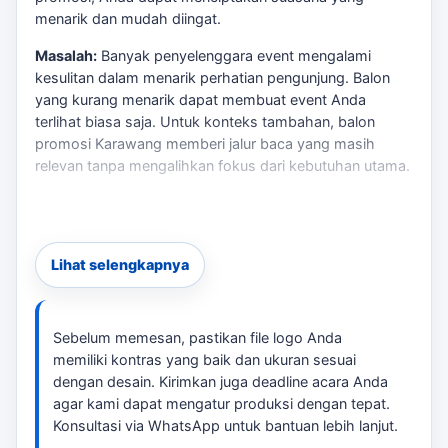
menarik dan mudah diingat.
Masalah:
Banyak penyelenggara event mengalami
kesulitan dalam menarik perhatian pengunjung. Balon
yang kurang menarik dapat membuat event Anda
terlihat biasa saja. Untuk konteks tambahan,
balon
promosi Karawang
memberi jalur baca yang masih
relevan tanpa mengalihkan fokus dari kebutuhan utama.
Risiko:
Memilih jenis balon yang salah atau tidak sesuai
dengan tema acara dapat mengurangi daya tarik dan
efektivitas promosi Anda.
Lihat selengkapnya
Solusi:
tersedia paket balon promosi yang dapat
disesuaikan dengan kebutuhan Anda, termasuk desain
logo dan warna yang mencerminkan brand Anda. Untuk
Sebelum memesan, pastikan file logo Anda
konteks tambahan,
pemasangan balon promosi
memiliki kontras yang baik dan ukuran sesuai
Karawang
memberi jalur baca yang masih relevan tanpa
dengan desain. Kirimkan juga deadline acara Anda
mengalihkan fokus dari kebutuhan utama.
agar kami dapat mengatur produksi dengan tepat.
Konsultasi via WhatsApp untuk bantuan lebih lanjut.
Kenapa Memilih Paket Balon Promosi