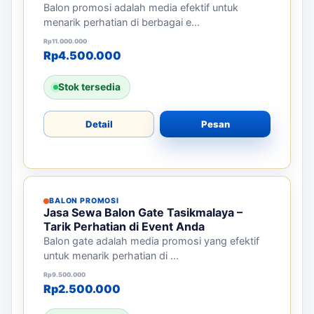
Banyak
Paket balon promosi adalah solusi efektif untuk
menarik perhatian di eve...
Harga aslinya adalah: Rp15.000.
Harga saat ini adalah: Rp7.000.
Rp
15.000
Rp
7.000
Stok tersedia
Detail
Pesan