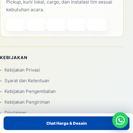
Konsultasi WhatsApp
MENU UTAMA
Beranda
Tentang Kami
Produk/Layanan
Portofolio
Blog
Kontak
PRODUK/LAYANAN
Pemasaran dengan Balon Tepuk Tulungagung – Atribut
Supporter yang Mengesankan
Chat Harga & Desain
Pemasaran dengan Balon Tepuk Tuban – Dapatkan