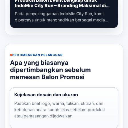
Produksi Balon Event Lengkap untuk
IndoMie City Run – Branding Maksimal di
Setiap Titik Acara
Pada penyelenggaraan IndoMie City Run, kami
dipercaya untuk menghadirkan berbagai media
promosi udara yang berfungsi sebagai eleme...
PERTIMBANGAN PELANGGAN
Apa yang biasanya
dipertimbangkan sebelum
memesan Balon Promosi
Kejelasan desain dan ukuran
Pastikan brief logo, warna, tulisan, ukuran, dan
kebutuhan acara sudah jelas sebelum produksi
atau pemasangan dijadwalkan.