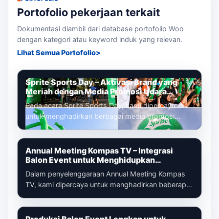
Portofolio pekerjaan terkait
Dokumentasi diambil dari database portofolio Woo
dengan kategori atau keyword induk yang relevan.
Lihat Semua Portofolio
Sprite Sports Day – Aktivasi Brand yang
Meriah dengan Media Promosi Udara
Terintegrasi
Pada acara Sprite Sports Day, kami dipercaya
untuk menghadirkan berbagai media promosi
udara yang dirancang untuk memperkuat ident...
Annual Meeting Kompas TV – Integrasi
Balon Event untuk Menghidupkan
Pengalaman Peserta
Dalam penyelenggaraan Annual Meeting Kompas
TV, kami dipercaya untuk menghadirkan beberapa
media promosi udara yang tidak hanya be...