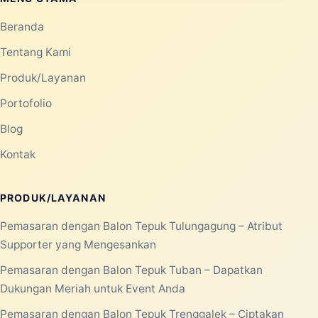
PRODUCTS
16 JUN 2026
Manfaat Balon Sablon untuk
Meningkatkan Branding Perusahaan
pada Event dan Pameran
Persaingan bisnis yang semakin berkembang
mendorong perusahaan untuk mencari media
promosi yang efektif dan menarik. Sal...
Selengkapnya