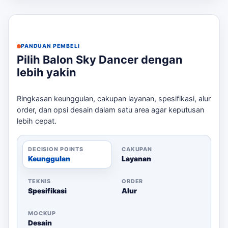
Tinggi Menarik:
Dapat dilihat dari jarak jauh.
Desain Custom:
Sesuaikan dengan branding
Anda.
PANDUAN PEMBELI
Gerakan Dinamis:
Menarik perhatian
Pilih Balon Sky Dancer dengan
pengendara dan pejalan kaki.
lebih yakin
Pengiriman Cepat:
Estimasi produksi 5-10 hari
kerja.
Ringkasan keunggulan, cakupan layanan, spesifikasi, alur
order, dan opsi desain dalam satu area agar keputusan
Panduan Pemesanan
lebih cepat.
Untuk memesan, silakan kirimkan brief desain, ukuran
yang diinginkan, dan lokasi pengiriman melalui
DECISION POINTS
CAKUPAN
WhatsApp. Kami akan memberikan estimasi harga
Keunggulan
Layanan
sesuai dengan kebutuhan Anda. Jika kebutuhan
berkembang ke layanan terkait,
spesifikasi balon joget
TEKNIS
ORDER
Jakarta Barat
membantu pembaca menjaga brief tetap
Spesifikasi
Alur
selaras dengan target promosi.
MOCKUP
Desain