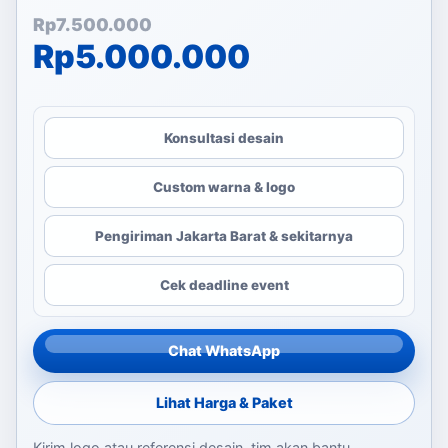
Harga aslinya adalah: Rp
Harga saat ini adalah: Rp
Rp
7.500.000
Rp
5.000.000
Konsultasi desain
Custom warna & logo
Pengiriman Jakarta Barat & sekitarnya
Cek deadline event
Chat WhatsApp
Lihat Harga & Paket
Kirim logo atau referensi desain, tim akan bantu