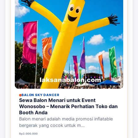
BALON SKY DANCER
Sewa Balon Menari untuk Event
Wonosobo – Menarik Perhatian Toko dan
Booth Anda
Balon menari adalah media promosi inflatable
bergerak yang cocok untuk m...
Harga aslinya adalah: Rp2.000.000.
Harga saat ini adalah: Rp1.000.000.
Rp
2.000.000