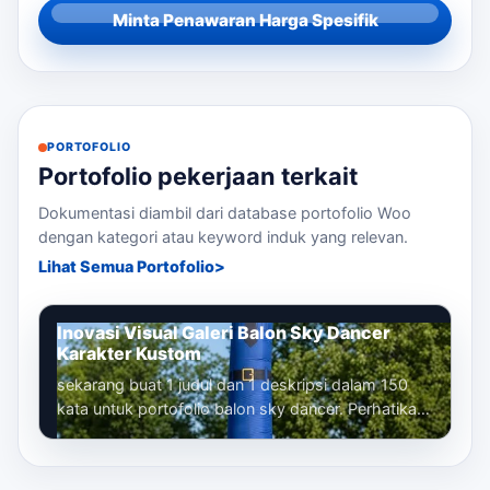
Minta Penawaran Harga Spesifik
PORTOFOLIO
Portofolio pekerjaan terkait
Dokumentasi diambil dari database portofolio Woo
dengan kategori atau keyword induk yang relevan.
Lihat Semua Portofolio
Inovasi Visual Galeri Balon Sky Dancer
Karakter Kustom
sekarang buat 1 judul dan 1 deskripsi dalam 150
kata untuk portofolio balon sky dancer. Perhatikan
bahwa kita sudah membuat banyak...