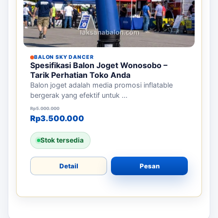
BALON SKY DANCER
Spesifikasi Balon Joget Wonosobo –
Tarik Perhatian Toko Anda
Balon joget adalah media promosi inflatable
bergerak yang efektif untuk ...
Harga aslinya adalah: Rp5.000.000.
Harga saat ini adalah: Rp3.500.000.
Rp
5.000.000
Rp
3.500.000
Stok tersedia
Detail
Pesan