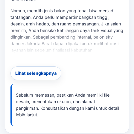
Namun, memilih jenis balon yang tepat bisa menjadi
tantangan. Anda perlu mempertimbangkan tinggi,
desain, arah hadap, dan ruang pemasangan. Jika salah
memilih, Anda berisiko kehilangan daya tarik visual yang
diinginkan. Sebagai pembanding internal,
balon sky
dancer Jakarta Barat
dapat dipakai untuk melihat opsi
layanan lain sebelum finalisasi kebutuhan.
Solusi kami adalah menawarkan jasa rental balon sky
dancer dengan berbagai pilihan ukuran dan desain.
Lihat selengkapnya
tersedia balon dengan tinggi 4 hingga 6 meter, yang
dapat disesuaikan dengan logo atau karakter sesuai
brief acara. Untuk memastikan produk kami memenuhi
standar kualitas, kami melakukan pemeriksaan kualitas
Sebelum memesan, pastikan Anda memiliki file
sebelum pengiriman. Untuk konteks tambahan,
balon
desain, menentukan ukuran, dan alamat
sky dancer custom karakter Jakarta Barat
memberi jalur
pengiriman. Konsultasikan dengan kami untuk detail
baca yang masih relevan tanpa mengalihkan fokus dari
lebih lanjut.
kebutuhan utama.
Keunggulan Balon Sky Dancer