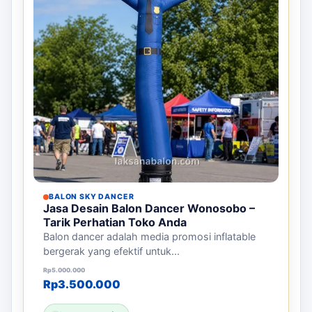
BALON SKY DANCER
Jasa Desain Balon Dancer Wonosobo –
Tarik Perhatian Toko Anda
Balon dancer adalah media promosi inflatable
bergerak yang efektif untuk...
Harga aslinya adalah: Rp5.000.000.
Harga saat ini adalah: Rp3.500.000.
Rp
5.000.000
Rp
3.500.000