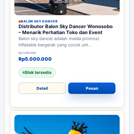
BALON SKY DANCER
Distributor Balon Sky Dancer Wonosobo
– Menarik Perhatian Toko dan Event
Balon sky dancer adalah media promosi
inflatable bergerak yang cocok unt...
Harga aslinya adalah: Rp7.500.000.
Harga saat ini adalah: Rp5.000.000.
Rp
7.500.000
Rp
5.000.000
Stok tersedia
Detail
Pesan