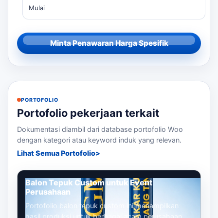
Mulai
Minta Penawaran Harga Spesifik
PORTOFOLIO
Portofolio pekerjaan terkait
Dokumentasi diambil dari database portofolio Woo
dengan kategori atau keyword induk yang relevan.
Lihat Semua Portofolio
Balon Tepuk Custom untuk Event
Perusahaan
Portofolio balon tepuk custom ini menampilkan
hasil produksi untuk berbagai acara perusahaan,