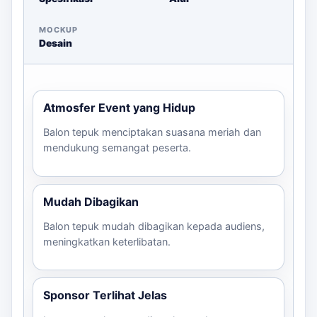
menyiapkan:
MOCKUP
Jumlah peserta yang akan menerima balon
Desain
File desain logo atau teks
Warna dan jenis cetak yang diinginkan
Deadline acara
Atmosfer Event yang Hidup
Hubungi kami untuk mendapatkan estimasi harga dan
Balon tepuk menciptakan suasana meriah dan
konsultasi lebih lanjut!
mendukung semangat peserta.
Mudah Dibagikan
Balon tepuk mudah dibagikan kepada audiens,
meningkatkan keterlibatan.
Sponsor Terlihat Jelas