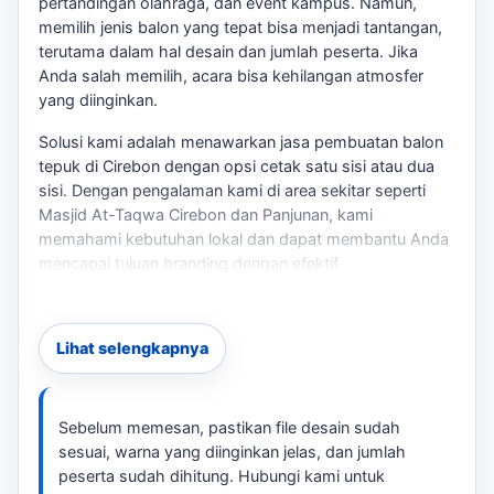
pertandingan olahraga, dan event kampus. Namun,
memilih jenis balon yang tepat bisa menjadi tantangan,
terutama dalam hal desain dan jumlah peserta. Jika
Anda salah memilih, acara bisa kehilangan atmosfer
yang diinginkan.
Solusi kami adalah menawarkan jasa pembuatan balon
tepuk di Cirebon dengan opsi cetak satu sisi atau dua
sisi. Dengan pengalaman kami di area sekitar seperti
Masjid At-Taqwa Cirebon dan Panjunan, kami
memahami kebutuhan lokal dan dapat membantu Anda
mencapai tujuan branding dengan efektif.
Opsi dan Kustomisasi
tersedia berbagai pilihan balon tepuk: Untuk
Lihat selengkapnya
membandingkan opsi yang masih berdekatan,
balon
tepuk Cirebon
bisa menjadi rujukan sebelum
menentukan ukuran, desain, dan jadwal.
Sebelum memesan, pastikan file desain sudah
sesuai, warna yang diinginkan jelas, dan jumlah
Balon Tepuk Polos Event
peserta sudah dihitung. Hubungi kami untuk
Balon Tepuk Satu Sisi