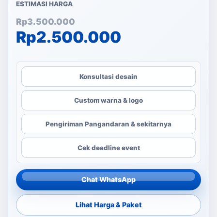
ESTIMASI HARGA
Harga aslinya adalah: Rp
Harga saat ini adalah: Rp
Rp
3.500.000
Rp
2.500.000
Konsultasi desain
Custom warna & logo
Pengiriman Pangandaran & sekitarnya
Cek deadline event
Chat WhatsApp
Lihat Harga & Paket