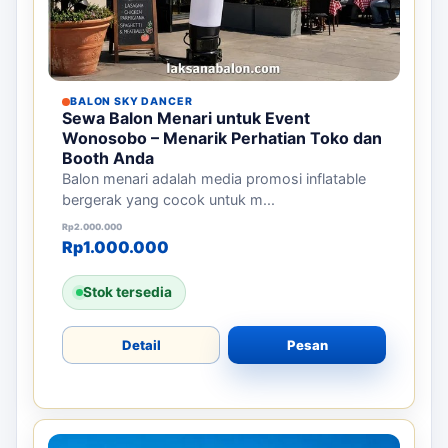
BALON SKY DANCER
Sewa Balon Menari untuk Event
Wonosobo – Menarik Perhatian Toko dan
Booth Anda
Balon menari adalah media promosi inflatable
bergerak yang cocok untuk m...
Harga aslinya adalah: Rp2.000.000.
Harga saat ini adalah: Rp1.000.000.
Rp
2.000.000
Rp
1.000.000
Stok tersedia
Detail
Pesan