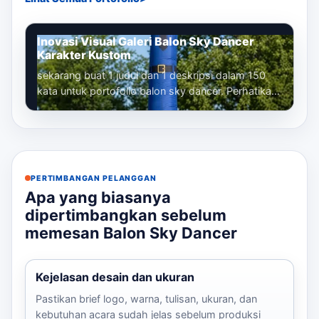
Inovasi Visual Galeri Balon Sky Dancer
Karakter Kustom
sekarang buat 1 judul dan 1 deskripsi dalam 150
kata untuk portofolio balon sky dancer. Perhatikan
bahwa kita sudah membuat banyak...
PERTIMBANGAN PELANGGAN
Apa yang biasanya
dipertimbangkan sebelum
memesan Balon Sky Dancer
Kejelasan desain dan ukuran
Pastikan brief logo, warna, tulisan, ukuran, dan
kebutuhan acara sudah jelas sebelum produksi