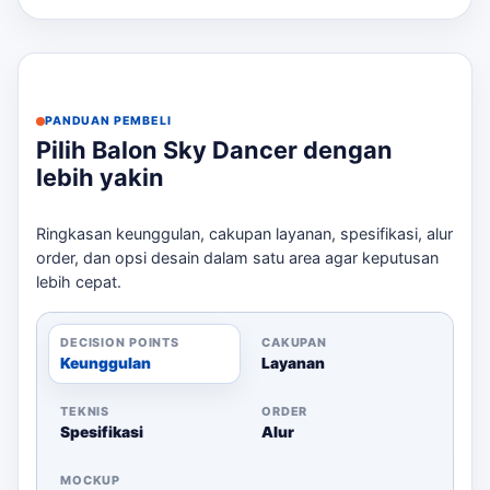
Checklist Sebelum Memesan
Pastikan ruang pemasangan cukup untuk tinggi
balon.
Periksa ketersediaan sumber listrik di lokasi.
PANDUAN PEMBELI
Siapkan file desain logo dalam format yang
Pilih Balon Sky Dancer dengan
sesuai.
lebih yakin
Tentukan deadline pemasangan.
Ringkasan keunggulan, cakupan layanan, spesifikasi, alur
Dengan mempertimbangkan semua faktor ini, Anda
order, dan opsi desain dalam satu area agar keputusan
dapat memastikan bahwa balon joget Anda akan
lebih cepat.
berfungsi maksimal dalam menarik perhatian di event
Anda.
DECISION POINTS
CAKUPAN
Keunggulan
Layanan
TEKNIS
ORDER
Spesifikasi
Alur
MOCKUP