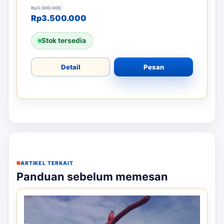
Harga aslinya adalah: Rp5.000.000.
Harga saat ini adalah: Rp3.500.000.
Rp
5.000.000
Rp
3.500.000
Stok tersedia
Detail
Pesan
ARTIKEL TERKAIT
Panduan sebelum memesan