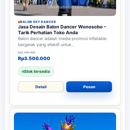
BALON SKY DANCER
Jasa Desain Balon Dancer Wonosobo –
Tarik Perhatian Toko Anda
Balon dancer adalah media promosi inflatable
bergerak yang efektif untuk...
Harga aslinya adalah: Rp5.000.000.
Harga saat ini adalah: Rp3.500.000.
Rp
5.000.000
Rp
3.500.000
Stok tersedia
Detail
Pesan