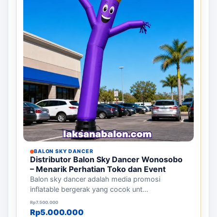
BALON SKY DANCER
Distributor Balon Sky Dancer Wonosobo
– Menarik Perhatian Toko dan Event
Balon sky dancer adalah media promosi
inflatable bergerak yang cocok unt...
Harga aslinya adalah: Rp7.500.000.
Harga saat ini adalah: Rp5.000.000.
Rp
7.500.000
Rp
5.000.000