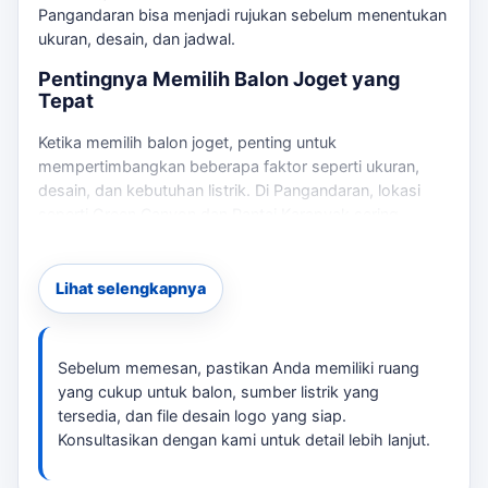
Pangandaran
bisa menjadi rujukan sebelum menentukan
ukuran, desain, dan jadwal.
Pentingnya Memilih Balon Joget yang
Tepat
Ketika memilih balon joget, penting untuk
mempertimbangkan beberapa faktor seperti ukuran,
desain, dan kebutuhan listrik. Di Pangandaran, lokasi
seperti Green Canyon dan
Pantai Karapyak
sering
menjadi tempat event yang membutuhkan balon joget
untuk menarik perhatian pengunjung.
Lihat selengkapnya
Proses Pemesanan
Untuk memesan balon joget, Anda perlu mengirimkan
Sebelum memesan, pastikan Anda memiliki ruang
brief yang mencakup ukuran, desain logo, dan lokasi
yang cukup untuk balon, sumber listrik yang
pemasangan. Kami akan memberikan estimasi harga
tersedia, dan file desain logo yang siap.
dan waktu produksi setelah menerima informasi
Konsultasikan dengan kami untuk detail lebih lanjut.
tersebut.