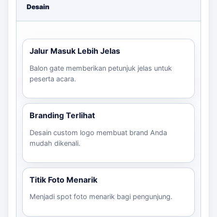
Balon Gate
Custom
Desain
PVC/Terpaulin
grand
opening
PVC Full
sesuai
sesuai paket
opening,
fun wal
Desain
brief
fun run,
atau
pameran
pamera
Jalur Masuk Lebih Jelas
dengan
Balon gate memberikan petunjuk jelas untuk
visual 
peserta acara.
lengkap
Gate
Entrance
sederh
Branding Terlihat
event,
untuk
Desain custom logo membuat brand Anda
Balon Gate
Custom
PVC/Terpaulin
grand
start/fi
mudah dikenali.
Start/Finish
sesuai
sesuai paket
opening,
entran
Event
brief
fun run,
event, 
pameran
area
Titik Foto Menarik
registra
Menjadi spot foto menarik bagi pengunjung.
Untuk
entran