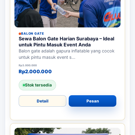
BALON GATE
Sewa Balon Gate Harian Surabaya – Ideal
untuk Pintu Masuk Event Anda
Balon gate adalah gapura inflatable yang cocok
untuk pintu masuk event s...
Harga aslinya adalah: Rp3.000.000.
Harga saat ini adalah: Rp2.000.000.
Rp
3.000.000
Rp
2.000.000
Stok tersedia
Detail
Pesan