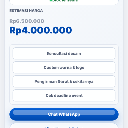
Stok tersedia
ESTIMASI HARGA
Harga aslinya adalah: Rp
Harga saat ini adalah: Rp
Rp
6.500.000
Rp
4.000.000
Konsultasi desain
Custom warna & logo
Pengiriman Garut & sekitarnya
Cek deadline event
Chat WhatsApp