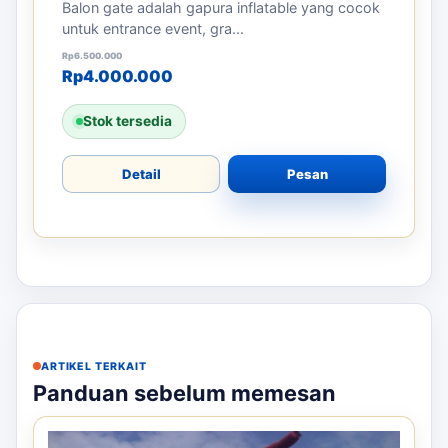
Balon gate adalah gapura inflatable yang cocok
untuk entrance event, gra...
Harga aslinya adalah: Rp6.500.000.
Harga saat ini adalah: Rp4.000.000.
Rp
6.500.000
Rp
4.000.000
Stok tersedia
Detail
Pesan
ARTIKEL TERKAIT
Panduan sebelum memesan