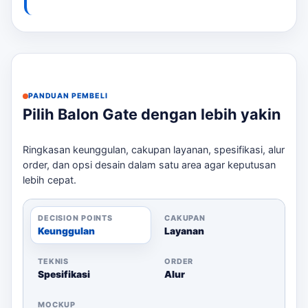
desain yang sesuai. Untuk membandingkan opsi yang
masih berdekatan,
vendor balon gate Garut
bisa
menjadi rujukan sebelum menentukan ukuran, desain,
dan jadwal.
Paket dan Harga
PANDUAN PEMBELI
Berikut adalah beberapa pilihan paket yang kami
Pilih Balon Gate dengan lebih yakin
tawarkan: Untuk membandingkan opsi yang masih
berdekatan,
sewa balon gapura Garut
bisa menjadi
Ringkasan keunggulan, cakupan layanan, spesifikasi, alur
rujukan sebelum menentukan ukuran, desain, dan
order, dan opsi desain dalam satu area agar keputusan
jadwal.
lebih cepat.
Cocok
Ketera
Paket/Varian
Ukuran
Material/Blower
untuk
har
DECISION POINTS
CAKUPAN
Keunggulan
Layanan
Untuk
brandi
TEKNIS
ORDER
event,
Spesifikasi
Alur
Entrance
sponsor
event,
grand
MOCKUP