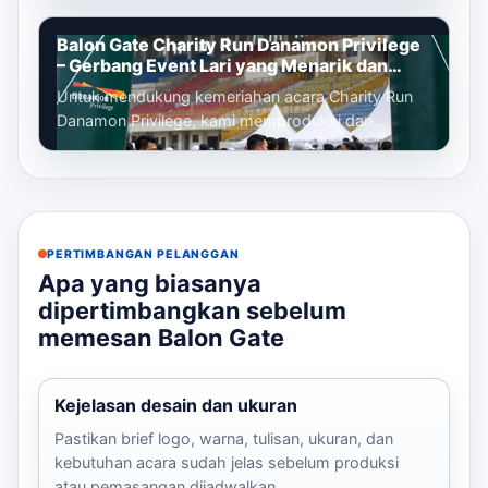
identi...
Balon Gate Charity Run Danamon Privilege
– Gerbang Event Lari yang Menarik dan
Profesional
Untuk mendukung kemeriahan acara Charity Run
Danamon Privilege, kami memproduksi dan
memasang balon gate custom sebagai gerbang
ut...
PERTIMBANGAN PELANGGAN
Apa yang biasanya
dipertimbangkan sebelum
memesan Balon Gate
Kejelasan desain dan ukuran
Pastikan brief logo, warna, tulisan, ukuran, dan
kebutuhan acara sudah jelas sebelum produksi
atau pemasangan dijadwalkan.