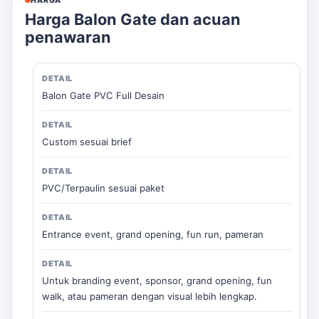
HARGA
Dengan langkah-langkah sederhana ini, Anda bisa
Harga Balon Gate dan acuan
mendapatkan balon gate yang sesuai dengan
penawaran
kebutuhan acara Anda.
Balon Gate PVC Full Desain
Custom sesuai brief
PVC/Terpaulin sesuai paket
Entrance event, grand opening, fun run, pameran
Untuk branding event, sponsor, grand opening, fun
walk, atau pameran dengan visual lebih lengkap.