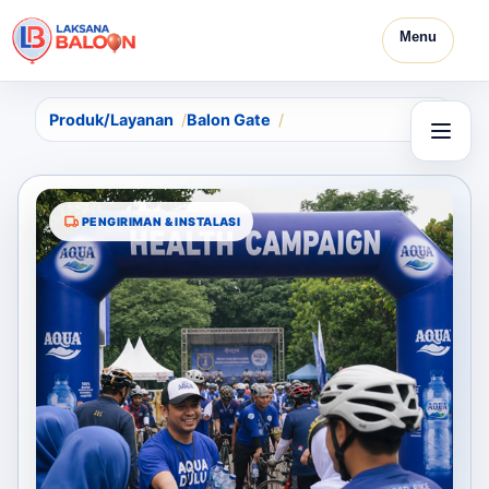
Menu
Produk/Layanan
Balon Gate
PENGIRIMAN & INSTALASI