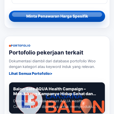
Minta Penawaran Harga Spesifik
PORTOFOLIO
Portofolio pekerjaan terkait
Dokumentasi diambil dari database portofolio Woo
dengan kategori atau keyword induk yang relevan.
Lihat Semua Portofolio
Balon Gate AQUA Health Campaign –
Mendukung Kampanye Hidup Sehat dan
Gaya Hidup Aktif
Dalam rangka pelaksanaan AQUA Health
Campaign, kami dipercaya untuk memproduksi
dan memasang balon gate custom yang menjadi