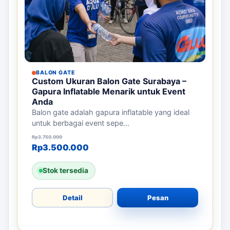
BALON GATE
Custom Ukuran Balon Gate Surabaya –
Gapura Inflatable Menarik untuk Event
Anda
Balon gate adalah gapura inflatable yang ideal
untuk berbagai event sepe...
Harga aslinya adalah: Rp3.750.000.
Harga saat ini adalah: Rp3.500.000.
Rp
3.750.000
Rp
3.500.000
Stok tersedia
Detail
Pesan