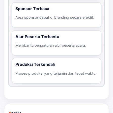
Entrance
ukuran
Sponsor Terbaca
event,
Balon Gate
menen
PVC/Terpaulin
grand
Area sponsor dapat di branding secara efektif.
Flexi 4×6
4×6 m
dengan
sesuai paket
opening,
Meter
kebutu
fun run,
blower
pameran
Alur Peserta Terbantu
desain 
Membantu pengaturan alur peserta acara.
sederh
Langkah Pemesanan
Konsultasi ukuran dan desain melalui
Produksi Terkendali
WhatsApp.
Proses produksi yang terjamin dan tepat waktu.
Kirim file logo dan brief desain yang
diinginkan.
Konfirmasi harga dan waktu produksi.
Pembayaran dan penyelesaian pemesanan.
Pengiriman dan pemasangan sesuai lokasi
acara.