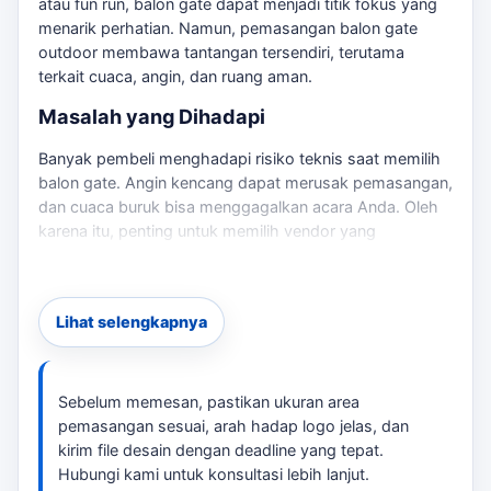
atau fun run, balon gate dapat menjadi titik fokus yang
menarik perhatian. Namun, pemasangan balon gate
outdoor membawa tantangan tersendiri, terutama
terkait cuaca, angin, dan ruang aman.
Masalah yang Dihadapi
Banyak pembeli menghadapi risiko teknis saat memilih
balon gate. Angin kencang dapat merusak pemasangan,
dan cuaca buruk bisa menggagalkan acara Anda. Oleh
karena itu, penting untuk memilih vendor yang
memahami tantangan ini. Jika kebutuhan berkembang
ke layanan terkait,
balon gate Garut
membantu
pembaca menjaga brief tetap selaras dengan target
Lihat selengkapnya
promosi.
Solusi Praktis
Sebelum memesan, pastikan ukuran area
tersedia jasa pembuatan balon gate dengan desain
pemasangan sesuai, arah hadap logo jelas, dan
custom sesuai brief acara. Dengan pengalaman di area
kirim file desain dengan deadline yang tepat.
Garut, kami memahami kondisi lokal dan dapat
Hubungi kami untuk konsultasi lebih lanjut.
memberikan rekomendasi terbaik untuk ukuran dan