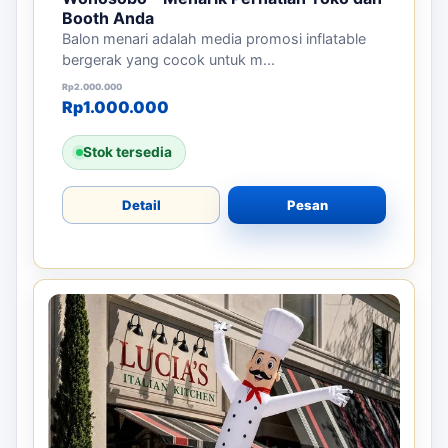
Booth Anda
Balon menari adalah media promosi inflatable
bergerak yang cocok untuk m...
Harga aslinya adalah: Rp2.000.000.
Harga saat ini adalah: Rp1.000.000.
Rp
2.000.000
Rp
1.000.000
Stok tersedia
Detail
Pesan