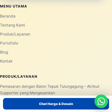
MENU UTAMA
Beranda
Tentang Kami
Produk/Layanan
Portofolio
Blog
Kontak
PRODUK/LAYANAN
Pemasaran dengan Balon Tepuk Tulungagung – Atribut
Supporter yang Mengesankan
Pemasaran dengan Balon Tepuk Tuban – Dapatkan
Chat Harga & Desain
Dukungan Meriah untuk Event Anda