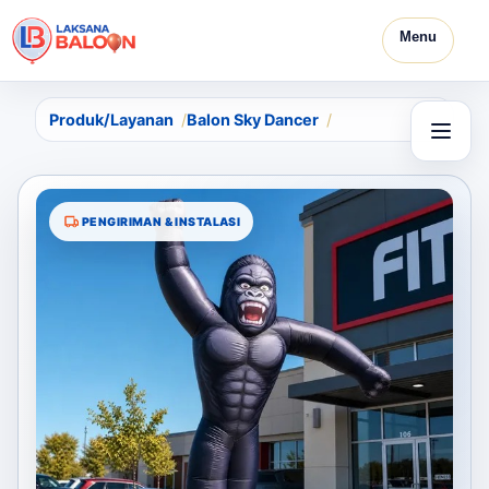
Menu
Produk/Layanan
Balon Sky Dancer
PENGIRIMAN & INSTALASI