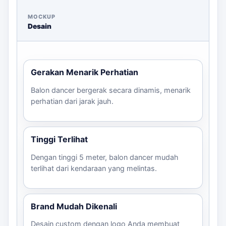
parasut/nylon inflatable yang tahan lama.
MOCKUP
Pemasangan:
Kami juga menyediakan opsi
Desain
pemasangan jika diperlukan.
Langkah Pemesanan
Gerakan Menarik Perhatian
Konsultasi melalui WhatsApp untuk
Balon dancer bergerak secara dinamis, menarik
mendiskusikan kebutuhan Anda.
perhatian dari jarak jauh.
Tentukan ukuran dan desain yang diinginkan.
Kirim file logo atau desain jika ada.
Konfirmasi deadline dan lokasi pengiriman.
Tinggi Terlihat
Proses produksi dan pengiriman sesuai
Dengan tinggi 5 meter, balon dancer mudah
kesepakatan.
terlihat dari kendaraan yang melintas.
Hubungi Kami
Untuk informasi lebih lanjut dan estimasi harga, silakan
Brand Mudah Dikenali
hubungi kami melalui WhatsApp. Tim kami dapat
dihubungi untuk Anda untuk mendapatkan balon dancer
Desain custom dengan logo Anda membuat