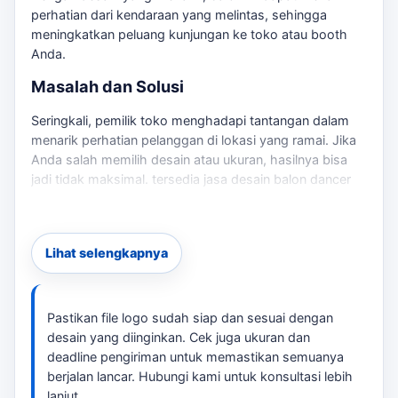
perhatian dari kendaraan yang melintas, sehingga
meningkatkan peluang kunjungan ke toko atau booth
Anda.
Masalah dan Solusi
Seringkali, pemilik toko menghadapi tantangan dalam
menarik perhatian pelanggan di lokasi yang ramai. Jika
Anda salah memilih desain atau ukuran, hasilnya bisa
jadi tidak maksimal. tersedia jasa desain balon dancer
yang dapat disesuaikan dengan kebutuhan spesifik
Anda. Sebagai pembanding internal,
balon sky dancer
Jakarta Timur
dapat dipakai untuk melihat opsi layanan
Lihat selengkapnya
lain sebelum finalisasi kebutuhan.
Dengan pengalaman kami, Anda dapat yakin bahwa
desain yang kami tawarkan akan membantu menarik
Pastikan file logo sudah siap dan sesuai dengan
perhatian yang lebih besar. Sebagai pembanding
desain yang diinginkan. Cek juga ukuran dan
internal,
distributor balon sky dancer Jakarta Timur
deadline pengiriman untuk memastikan semuanya
dapat dipakai untuk melihat opsi layanan lain sebelum
berjalan lancar. Hubungi kami untuk konsultasi lebih
finalisasi kebutuhan.
lanjut.