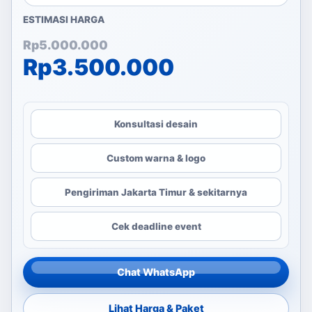
ESTIMASI HARGA
Harga aslinya adalah: Rp
Harga saat ini adalah: Rp
Rp
5.000.000
Rp
3.500.000
Konsultasi desain
Custom warna & logo
Pengiriman Jakarta Timur & sekitarnya
Cek deadline event
Chat WhatsApp
Lihat Harga & Paket