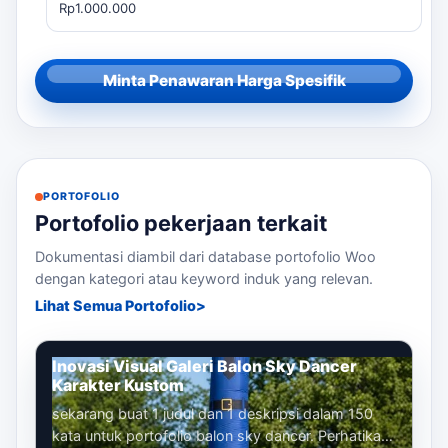
Rp1.000.000
Minta Penawaran Harga Spesifik
PORTOFOLIO
Portofolio pekerjaan terkait
Dokumentasi diambil dari database portofolio Woo
dengan kategori atau keyword induk yang relevan.
Lihat Semua Portofolio
Inovasi Visual Galeri Balon Sky Dancer
Karakter Kustom
sekarang buat 1 judul dan 1 deskripsi dalam 150
kata untuk portofolio balon sky dancer. Perhatikan