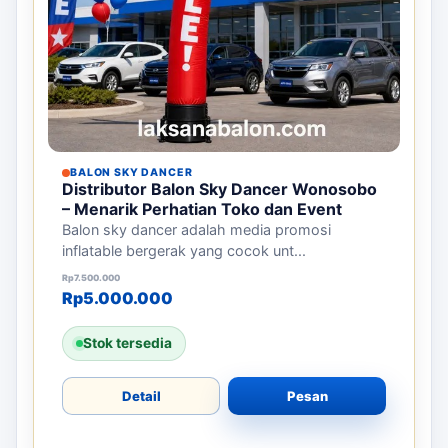
BALON SKY DANCER
Distributor Balon Sky Dancer Wonosobo
– Menarik Perhatian Toko dan Event
Balon sky dancer adalah media promosi
inflatable bergerak yang cocok unt...
Harga aslinya adalah: Rp7.500.000.
Harga saat ini adalah: Rp5.000.000.
Rp
7.500.000
Rp
5.000.000
Stok tersedia
Detail
Pesan