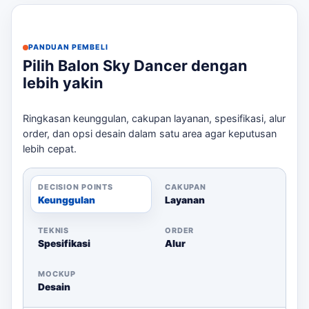
dengan kebutuhan spesifik Anda. Dengan opsi desain
custom dan konsultasi mengenai kebutuhan listrik, Anda
bisa mendapatkan balon yang sempurna untuk event
PANDUAN PEMBELI
Anda. Jika kebutuhan berkembang ke layanan terkait,
Pilih Balon Sky Dancer dengan
PT Laksana Balon
membantu pembaca menjaga brief
lebih yakin
tetap selaras dengan target promosi.
Spesifikasi Produk
Ringkasan keunggulan, cakupan layanan, spesifikasi, alur
order, dan opsi desain dalam satu area agar keputusan
Coco
Paket/Varian
Tinggi/Ukuran
Blower/Branding
lebih cepat.
untuk
Grand
DECISION POINTS
CAKUPAN
opening,
Keunggulan
Layanan
Sky Dancer
toko,
Warna karakter
Standar 4
4 meter
dealer,
TEKNIS
ORDER
dan logo custom
Spesifikasi
Alur
Meter
SPBU,
event
MOCKUP
outdoor
Desain
Grand