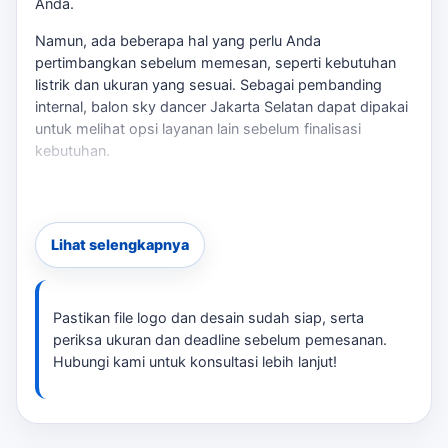
Anda.
Namun, ada beberapa hal yang perlu Anda
pertimbangkan sebelum memesan, seperti kebutuhan
listrik dan ukuran yang sesuai. Sebagai pembanding
internal,
balon sky dancer Jakarta Selatan
dapat dipakai
untuk melihat opsi layanan lain sebelum finalisasi
kebutuhan.
Masalah:
Banyak pembeli yang tidak memahami
kebutuhan daya listrik untuk balon dancer, terutama di
lokasi tanpa akses PLN. Jika salah memilih, Anda bisa
Lihat selengkapnya
kehilangan peluang untuk menarik perhatian pelanggan.
Risiko:
Memilih ukuran atau desain yang tidak sesuai
bisa mengakibatkan balon tidak terlihat dari jarak jauh,
Pastikan file logo dan desain sudah siap, serta
mengurangi efektivitas promosi Anda. Untuk konteks
periksa ukuran dan deadline sebelum pemesanan.
tambahan,
distributor balon sky dancer Jakarta Selatan
Hubungi kami untuk konsultasi lebih lanjut!
memberi jalur baca yang masih relevan tanpa
mengalihkan fokus dari kebutuhan utama.
Solusi:
tersedia jasa desain balon dancer yang sesuai