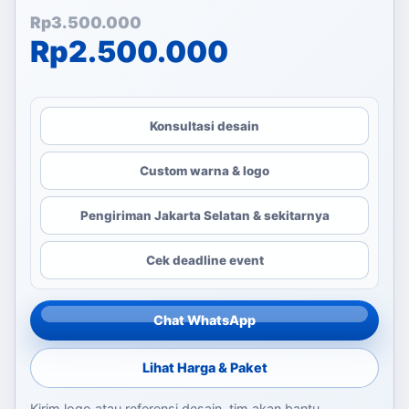
Harga aslinya adalah: Rp
Harga saat ini adalah: Rp
Rp
3.500.000
Rp
2.500.000
Konsultasi desain
Custom warna & logo
Pengiriman Jakarta Selatan & sekitarnya
Cek deadline event
Chat WhatsApp
Lihat Harga & Paket
Kirim logo atau referensi desain, tim akan bantu