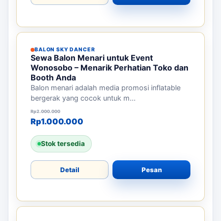
BALON SKY DANCER
Sewa Balon Menari untuk Event
Wonosobo – Menarik Perhatian Toko dan
Booth Anda
Balon menari adalah media promosi inflatable
bergerak yang cocok untuk m...
Harga aslinya adalah: Rp2.000.000.
Harga saat ini adalah: Rp1.000.000.
Rp
2.000.000
Rp
1.000.000
Stok tersedia
Detail
Pesan