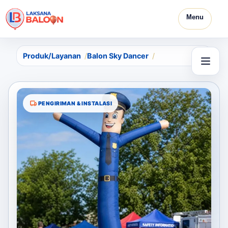
Menu
Produk/Layanan
Balon Sky Dancer
PENGIRIMAN & INSTALASI