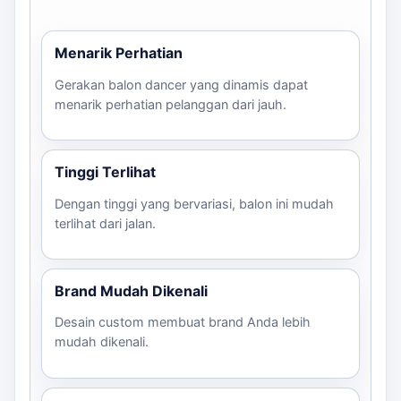
opening,
Sky Dancer
Warna karakter
dealer,
Menarik Perhatian
Custom Logo
5 meter
dan logo custom
SPBU, d
5 Meter
Gerakan balon dancer yang dinamis dapat
promosi
menarik perhatian pelanggan dari jauh.
outdoor
Kebutuh
Sky Dancer
karakter
Tinggi Terlihat
Warna karakter
Karakter 6
6 meter
custom,
dan logo custom
Dengan tinggi yang bervariasi, balon ini mudah
Meter
warna
terlihat dari jalan.
brand
Sewa Sky
Kebutuh
Custom sesuai
Warna karakter
Brand Mudah Dikenali
Dancer
event
brief
dan logo custom
Event
singkat
Desain custom membuat brand Anda lebih
mudah dikenali.
Dengan estimasi waktu produksi 5-10 hari kerja, kami
memastikan Anda mendapatkan produk yang tepat