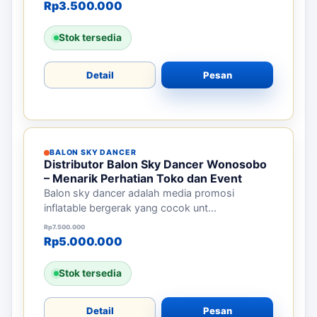
Rp
3.500.000
Stok tersedia
Detail
Pesan
BALON SKY DANCER
Distributor Balon Sky Dancer Wonosobo
– Menarik Perhatian Toko dan Event
Balon sky dancer adalah media promosi
inflatable bergerak yang cocok unt...
Harga aslinya adalah: Rp7.500.000.
Harga saat ini adalah: Rp5.000.000.
Rp
7.500.000
Rp
5.000.000
Stok tersedia
Detail
Pesan