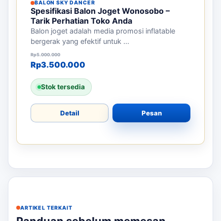
BALON SKY DANCER
Spesifikasi Balon Joget Wonosobo –
Tarik Perhatian Toko Anda
Balon joget adalah media promosi inflatable
bergerak yang efektif untuk ...
Harga aslinya adalah: Rp5.000.000.
Harga saat ini adalah: Rp3.500.000.
Rp
5.000.000
Rp
3.500.000
Stok tersedia
Detail
Pesan
ARTIKEL TERKAIT
Panduan sebelum memesan