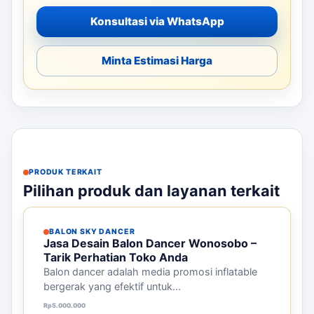
Konsultasi via WhatsApp
Minta Estimasi Harga
PRODUK TERKAIT
Pilihan produk dan layanan terkait
BALON SKY DANCER
Jasa Desain Balon Dancer Wonosobo –
Tarik Perhatian Toko Anda
Balon dancer adalah media promosi inflatable
bergerak yang efektif untuk...
Harga aslinya adalah: Rp5.000.000.
Harga saat ini adalah: Rp3.500.000.
Rp
5.000.000