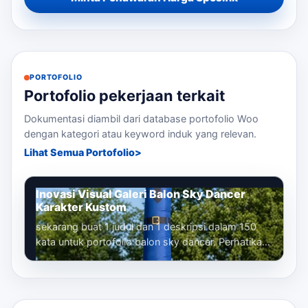
PORTOFOLIO
Portofolio pekerjaan terkait
Dokumentasi diambil dari database portofolio Woo
dengan kategori atau keyword induk yang relevan.
Lihat Semua Portofolio
Inovasi Visual Galeri Balon Sky Dancer
Karakter Kustom
sekarang buat 1 judul dan 1 deskripsi dalam 150
kata untuk portofolio balon sky dancer. Perhatikan
bahwa kita sudah membuat banyak...