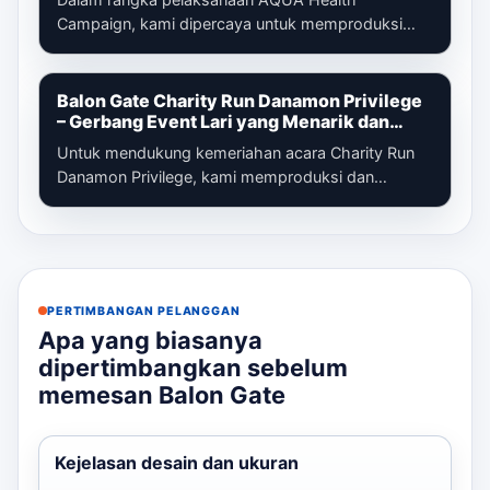
Campaign, kami dipercaya untuk memproduksi
dan memasang balon gate custom yang menjadi
identi...
Balon Gate Charity Run Danamon Privilege
– Gerbang Event Lari yang Menarik dan
Profesional
Untuk mendukung kemeriahan acara Charity Run
Danamon Privilege, kami memproduksi dan
memasang balon gate custom sebagai gerbang
ut...
PERTIMBANGAN PELANGGAN
Apa yang biasanya
dipertimbangkan sebelum
memesan Balon Gate
Kejelasan desain dan ukuran