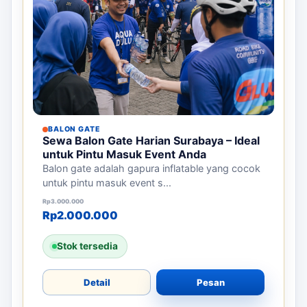
BALON GATE
Sewa Balon Gate Harian Surabaya – Ideal
untuk Pintu Masuk Event Anda
Balon gate adalah gapura inflatable yang cocok
untuk pintu masuk event s...
Harga aslinya adalah: Rp3.000.000.
Harga saat ini adalah: Rp2.000.000.
Rp
3.000.000
Rp
2.000.000
Stok tersedia
Detail
Pesan