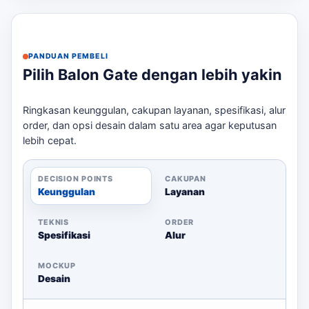
Checklist Sebelum Memesan
Tentukan ukuran dan desain yang diinginkan.
Pastikan lokasi pemasangan memiliki akses
PANDUAN PEMBELI
listrik.
Pilih Balon Gate dengan lebih yakin
Konfirmasi waktu pengiriman dan pemasangan.
Siapkan file desain logo dalam format yang
Ringkasan keunggulan, cakupan layanan, spesifikasi, alur
sesuai.
order, dan opsi desain dalam satu area agar keputusan
lebih cepat.
Hubungi kami untuk mendapatkan estimasi harga dan
konsultasi lebih lanjut. Untuk membandingkan opsi yang
masih berdekatan,
pembuatan balon gate custom
DECISION POINTS
CAKUPAN
Keunggulan
Layanan
Depok
bisa menjadi rujukan sebelum menentukan
ukuran, desain, dan jadwal.
TEKNIS
ORDER
Spesifikasi
Alur
MOCKUP
Desain