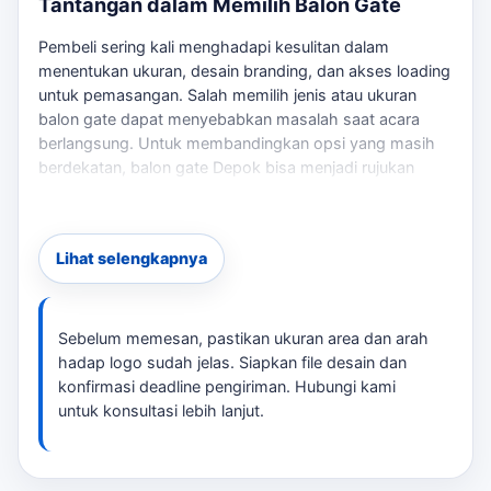
Tantangan dalam Memilih Balon Gate
Pembeli sering kali menghadapi kesulitan dalam
menentukan ukuran, desain branding, dan akses loading
untuk pemasangan. Salah memilih jenis atau ukuran
balon gate dapat menyebabkan masalah saat acara
berlangsung. Untuk membandingkan opsi yang masih
berdekatan,
balon gate Depok
bisa menjadi rujukan
sebelum menentukan ukuran, desain, dan jadwal.
Solusi yang Kami Tawarkan
Lihat selengkapnya
tersedia berbagai pilihan balon gate yang dapat
disesuaikan sesuai brief acara. Dengan desain custom,
Anda bisa menampilkan logo dan warna yang sesuai
Sebelum memesan, pastikan ukuran area dan arah
dengan tema acara. Kami juga memastikan pengiriman
hadap logo sudah jelas. Siapkan file desain dan
tepat waktu dan pemasangan yang mudah. Jika
konfirmasi deadline pengiriman. Hubungi kami
kebutuhan berkembang ke layanan terkait,
balon gate
untuk konsultasi lebih lanjut.
biaya Depok
membantu pembaca menjaga brief tetap
selaras dengan target promosi.