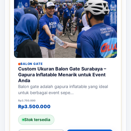
BALON GATE
Custom Ukuran Balon Gate Surabaya –
Gapura Inflatable Menarik untuk Event
Anda
Balon gate adalah gapura inflatable yang ideal
untuk berbagai event sepe...
Harga aslinya adalah: Rp3.750.000.
Harga saat ini adalah: Rp3.500.000.
Rp
3.750.000
Rp
3.500.000
Stok tersedia