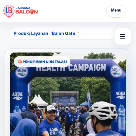
Menu
Produk/Layanan
Balon Gate
PENGIRIMAN & INSTALASI