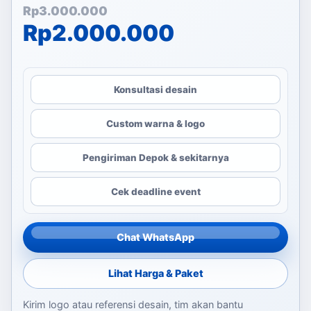
Harga aslinya adalah: Rp
Harga saat ini adalah: Rp
Rp
3.000.000
Rp
2.000.000
Konsultasi desain
Custom warna & logo
Pengiriman Depok & sekitarnya
Cek deadline event
Chat WhatsApp
Lihat Harga & Paket
Kirim logo atau referensi desain, tim akan bantu