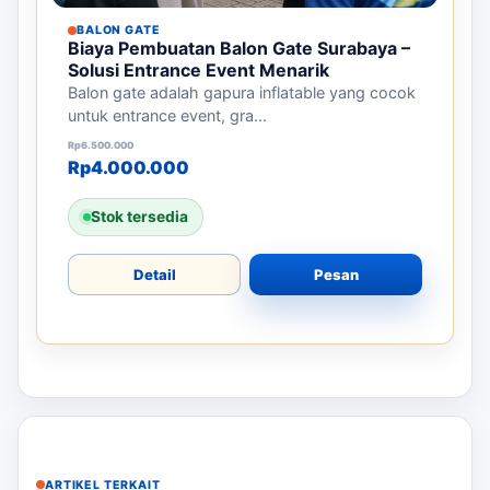
BALON GATE
Biaya Pembuatan Balon Gate Surabaya –
Solusi Entrance Event Menarik
Balon gate adalah gapura inflatable yang cocok
untuk entrance event, gra...
Harga aslinya adalah: Rp6.500.000.
Harga saat ini adalah: Rp4.000.000.
Rp
6.500.000
Rp
4.000.000
Stok tersedia
Detail
Pesan
ARTIKEL TERKAIT