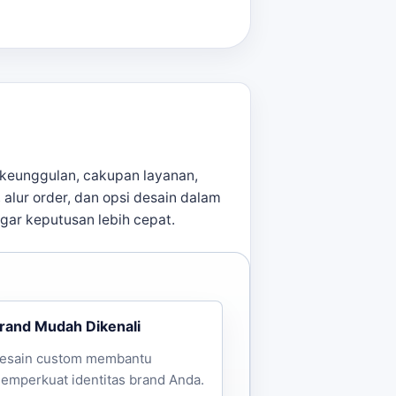
ntuk toko Jakarta Utara
dapat
keunggulan, cakupan layanan,
, alur order, dan opsi desain dalam
agar keputusan lebih cepat.
 terbaik untuk acara Anda.
rand Mudah Dikenali
esain custom membantu
emperkuat identitas brand Anda.