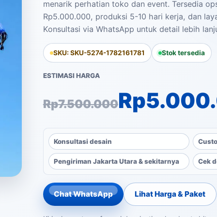
menarik perhatian toko dan event. Tersedia op
Rp5.000.000, produksi 5-10 hari kerja, dan lay
Konsultasi via WhatsApp untuk detail lebih lanju
SKU: SKU-5274-1782161781
Stok tersedia
ESTIMASI HARGA
Harga aslinya ad
Harga saat ini a
Rp
5.000
Rp
7.500.000
Konsultasi desain
Custo
Pengiriman Jakarta Utara & sekitarnya
Cek d
Chat WhatsApp
Lihat Harga & Paket