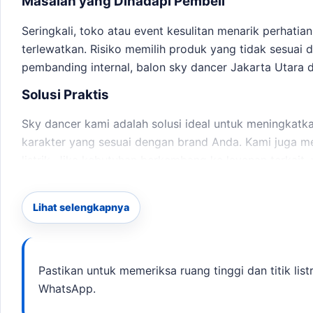
Masalah yang Dihadapi Pembeli
Seringkali, toko atau event kesulitan menarik perhatia
terlewatkan. Risiko memilih produk yang tidak sesuai
pembanding internal,
balon sky dancer Jakarta Utara
d
Solusi Praktis
Sky dancer kami adalah solusi ideal untuk meningkatka
karakter yang sesuai dengan brand Anda. Kami juga m
listrik. Jika kebutuhan berkembang ke layanan terkait,
target promosi.
Lihat selengkapnya
Penggunaan dan Kelebihan
Tinggi dan Gerakan Menarik:
Dengan tinggi 6 meter,
Opsi Kustomisasi:
Anda dapat memilih desain karak
Pastikan untuk memeriksa ruang tinggi dan titik lis
Estimasi Produksi:
Proses produksi memakan waktu 
WhatsApp.
Anda.