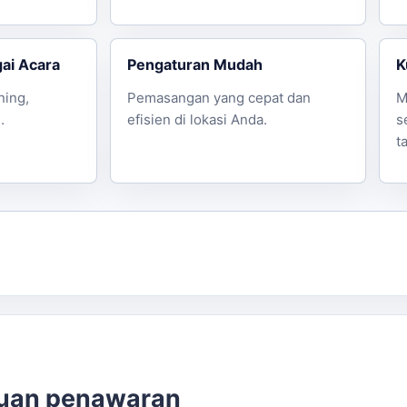
ai Acara
Pengaturan Mudah
K
ning,
Pemasangan yang cepat dan
M
.
efisien di lokasi Anda.
s
t
cuan penawaran