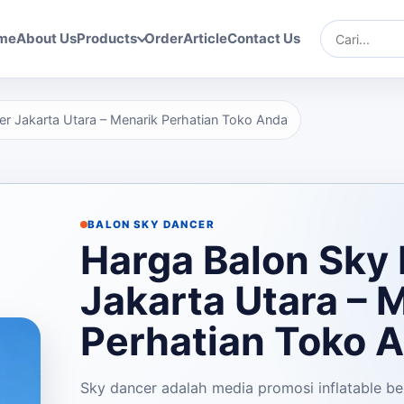
me
About Us
Products
Order
Article
Contact Us
Cari
r Jakarta Utara – Menarik Perhatian Toko Anda
BALON SKY DANCER
Harga Balon Sky
Jakarta Utara – 
Perhatian Toko 
Sky dancer adalah media promosi inflatable b