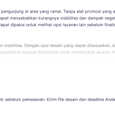
n pengunjung di area yang ramai. Tanpa alat promosi yang e
 dapat menyebabkan kurangnya visibilitas dan dampak negat
apat dipakai untuk melihat opsi layanan lain sebelum finali
n visibilitas. Dengan opsi desain yang dapat disesuaikan,
enyediakan layanan konsultasi untuk menentukan ukuran, t
vendor balon menari Jakarta Utara
membantu pembaca menj
 sky dancer ini dapat dilihat dari jauh dan bergerak dinami
ter dan warna sesuai dengan branding Anda.
trik sebelum pemesanan. Kirim file desain dan deadline Anda
antara 5-10 hari kerja, memastikan Anda mendapatkan pr