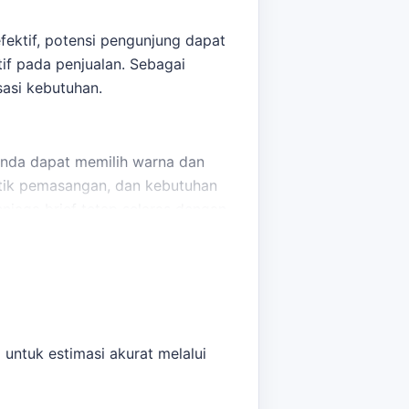
fektif, potensi pengunjung dapat
if pada penjualan. Sebagai
sasi kebutuhan.
 Anda dapat memilih warna dan
itik pemasangan, dan kebutuhan
aga brief tetap selaras dengan
s untuk menarik perhatian.
 untuk estimasi akurat melalui
oduk tepat waktu untuk acara