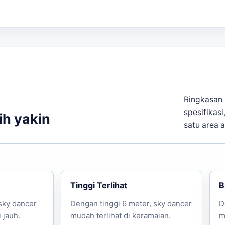
 Jakarta Utara, menjamin kemudahan akses.
ksa: Sebagai pembanding internal,
custom balon dancer u
asi kebutuhan.
Ringkasan 
spesifikasi
ih yakin
satu area 
sApp dan kami akan memberikan estimasi harga serta saran
Tinggi Terlihat
B
sky dancer
Dengan tinggi 6 meter, sky dancer
D
 jauh.
mudah terlihat di keramaian.
m