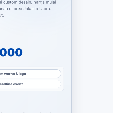
si custom desain, harga mulai
anan di area Jakarta Utara.
t.
alah: Rp7.500.000.
dalah: Rp5.000.000.
.000
m warna & logo
eadline event