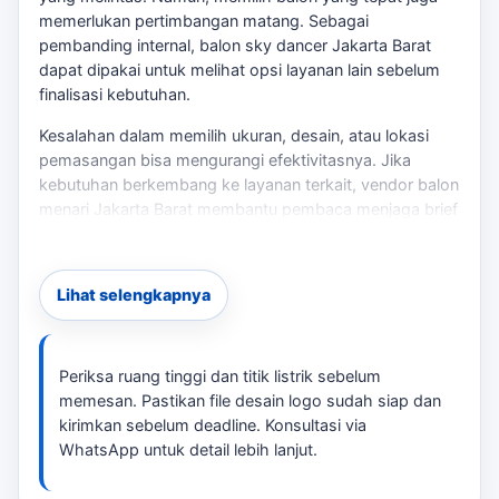
memerlukan pertimbangan matang. Sebagai
pembanding internal,
balon sky dancer Jakarta Barat
dapat dipakai untuk melihat opsi layanan lain sebelum
finalisasi kebutuhan.
Kesalahan dalam memilih ukuran, desain, atau lokasi
pemasangan bisa mengurangi efektivitasnya. Jika
kebutuhan berkembang ke layanan terkait,
vendor balon
menari Jakarta Barat
membantu pembaca menjaga brief
tetap selaras dengan target promosi.
Untuk itu, tersedia balon sky dancer dengan ukuran 5
Lihat selengkapnya
meter, terbuat dari kain parasut/nylon inflatable, dan
dapat disesuaikan dengan logo atau desain yang Anda
inginkan. Dengan waktu produksi 5-10 hari kerja, Anda
bisa mempersiapkan acara grand opening atau promosi
Periksa ruang tinggi dan titik listrik sebelum
outdoor dengan lebih terencana.
memesan. Pastikan file desain logo sudah siap dan
kirimkan sebelum deadline. Konsultasi via
Checklist Sebelum Memesan
WhatsApp untuk detail lebih lanjut.
Pastikan ruang pemasangan cukup tinggi dan