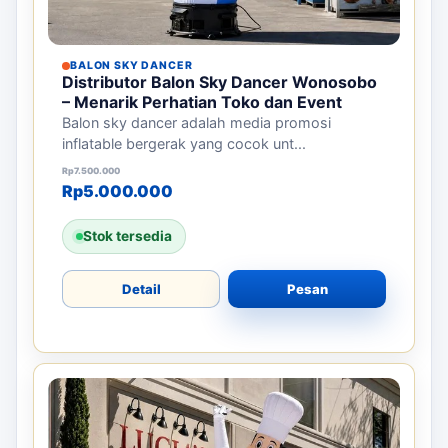
BALON SKY DANCER
Distributor Balon Sky Dancer Wonosobo
– Menarik Perhatian Toko dan Event
Balon sky dancer adalah media promosi
inflatable bergerak yang cocok unt...
Harga aslinya adalah: Rp7.500.000.
Harga saat ini adalah: Rp5.000.000.
Rp
7.500.000
Rp
5.000.000
Stok tersedia
Detail
Pesan