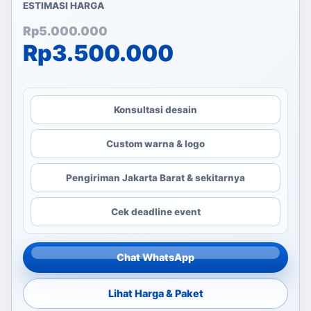
ESTIMASI HARGA
Harga aslinya adalah: Rp
Harga saat ini adalah: Rp
Rp
5.000.000
Rp
3.500.000
Konsultasi desain
Custom warna & logo
Pengiriman Jakarta Barat & sekitarnya
Cek deadline event
Chat WhatsApp
Lihat Harga & Paket