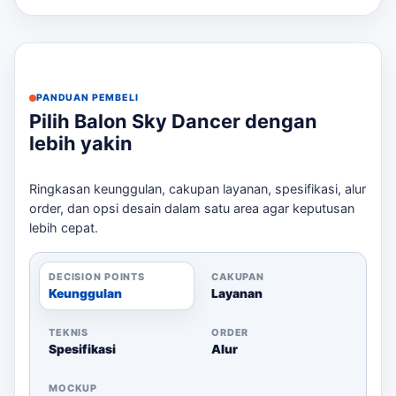
aman.
Periksa titik listrik untuk blower.
Pastikan arah hadap balon sesuai dengan
visibilitas dari jalan.
PANDUAN PEMBELI
Kirim file desain logo dalam format yang sesuai.
Pilih Balon Sky Dancer dengan
Berikan deadline yang jelas untuk produksi dan
lebih yakin
pengiriman.
Untuk konsultasi lebih lanjut, hubungi kami via
Ringkasan keunggulan, cakupan layanan, spesifikasi, alur
WhatsApp.
order, dan opsi desain dalam satu area agar keputusan
lebih cepat.
DECISION POINTS
CAKUPAN
Keunggulan
Layanan
TEKNIS
ORDER
Spesifikasi
Alur
MOCKUP