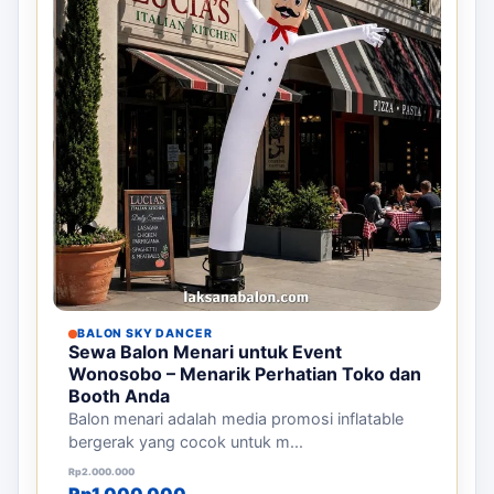
BALON SKY DANCER
Sewa Balon Menari untuk Event
Wonosobo – Menarik Perhatian Toko dan
Booth Anda
Balon menari adalah media promosi inflatable
bergerak yang cocok untuk m...
Harga aslinya adalah: Rp2.000.000.
Harga saat ini adalah: Rp1.000.000.
Rp
2.000.000