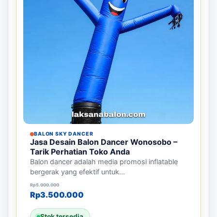
BALON SKY DANCER
Jasa Desain Balon Dancer Wonosobo –
Tarik Perhatian Toko Anda
Balon dancer adalah media promosi inflatable
bergerak yang efektif untuk...
Harga aslinya adalah: Rp5.000.000.
Harga saat ini adalah: Rp3.500.000.
Rp
5.000.000
Rp
3.500.000
Stok tersedia