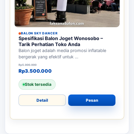
BALON SKY DANCER
Spesifikasi Balon Joget Wonosobo –
Tarik Perhatian Toko Anda
Balon joget adalah media promosi inflatable
bergerak yang efektif untuk ...
Harga aslinya adalah: Rp5.000.000.
Harga saat ini adalah: Rp3.500.000.
Rp
5.000.000
Rp
3.500.000
Stok tersedia
Detail
Pesan