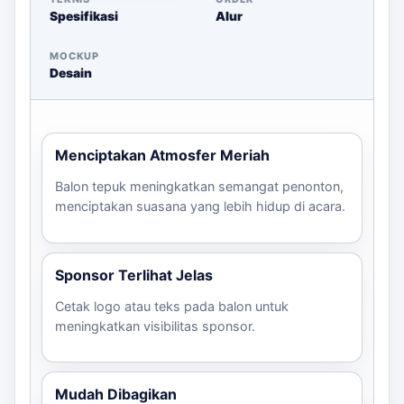
Spesifikasi
Alur
Opsi Cetak:
Satu atau dua sisi, sesuai
spesifikasi yang diminta.
MOCKUP
Deadline:
Produksi dalam 2-5 hari kerja.
Desain
Checklist Brief Sebelum Memesan
Tentukan jumlah peserta dan balon yang
Menciptakan Atmosfer Meriah
dibutuhkan.
Balon tepuk meningkatkan semangat penonton,
Siapkan file desain logo atau teks yang ingin
menciptakan suasana yang lebih hidup di acara.
dicetak.
Pilih opsi cetak satu atau dua sisi.
Pastikan warna dan desain sesuai dengan
Sponsor Terlihat Jelas
tema acara.
Berikan informasi tentang deadline dan lokasi
Cetak logo atau teks pada balon untuk
meningkatkan visibilitas sponsor.
pengiriman.
Untuk konsultasi lebih lanjut dan estimasi harga, silakan
hubungi kami melalui WhatsApp.
Mudah Dibagikan