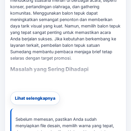
mendukung suasana meriah di berbagai acara, seperti
konser, pertandingan olahraga, dan gathering
komunitas. Menggunakan balon tepuk dapat
meningkatkan semangat penonton dan memberikan
daya tarik visual yang kuat. Namun, memilih balon tepuk
yang tepat sangat penting untuk memastikan acara
Anda berjalan sukses. Jika kebutuhan berkembang ke
layanan terkait,
pembelian balon tepuk satuan
Sumedang
membantu pembaca menjaga brief tetap
selaras dengan target promosi.
Masalah yang Sering Dihadapi
Banyak penyelenggara acara mengalami kesulitan dalam
menentukan jumlah balon yang dibutuhkan, desain yang
tepat, dan waktu produksi yang sesuai dengan jadwal
Lihat selengkapnya
acara. Salah memilih dapat mengakibatkan kekurangan
balon atau desain yang tidak sesuai harapan. Untuk
membandingkan opsi yang masih berdekatan,
balon
tepuk untuk pesta Sumedang
bisa menjadi rujukan
Sebelum memesan, pastikan Anda sudah
sebelum menentukan ukuran, desain, dan jadwal.
menyiapkan file desain, memilih warna yang tepat,