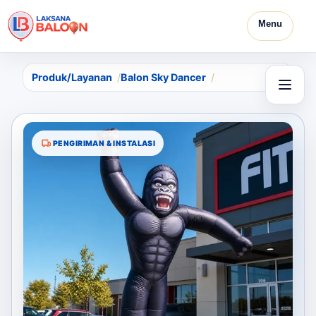
Menu
Produk/Layanan
Balon Sky Dancer
PENGIRIMAN & INSTALASI