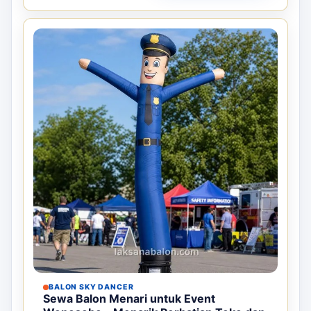
BALON SKY DANCER
Distributor Balon Sky Dancer Wonosobo
– Menarik Perhatian Toko dan Event
Balon sky dancer adalah media promosi
inflatable bergerak yang cocok unt...
Harga aslinya adalah: Rp7.500.000.
Harga saat ini adalah: Rp5.000.000.
Rp
7.500.000
Rp
5.000.000
Stok tersedia
Detail
Pesan