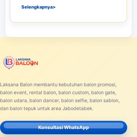
PRODUCTS
08 JUN 2026
Balon Tepuk Murah untuk
Kampanye, Konser Musik, dan
Festival
Balon tepuk murah menjadi salah satu
perlengkapan yang banyak dicari untuk
berbagai kegiatan berskala kecil maupun
besar...
Selengkapnya