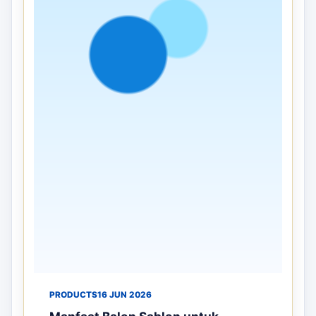
PRODUCTS
02 JUL 2026
Mengapa Balon Sky Dancer Efektif
untuk Promosi Grand Opening dan
Event Besar
Grand opening dan event besar merupakan
kesempatan terbaik bagi perusahaan untuk
memperkenalkan produk, layanan, maupun ...
Selengkapnya