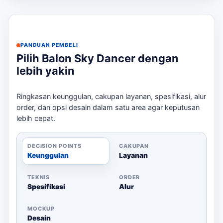
Alamat pengiriman
Kenapa Memilih Balon Sky Dancer?
Balon sky dancer kami terbuat dari kain parasut/nylon
PANDUAN PEMBELI
inflatable yang tahan lama dan dapat disesuaikan
Pilih Balon Sky Dancer dengan
dengan branding Anda. Proses produksi memakan
lebih yakin
waktu 5-10 hari kerja, dan kami dapat dihubungi untuk
dengan konsultasi desain untuk memastikan hasil yang
maksimal. Dengan pemasangan yang mudah, Anda bisa
Ringkasan keunggulan, cakupan layanan, spesifikasi, alur
langsung menarik perhatian pelanggan di acara grand
order, dan opsi desain dalam satu area agar keputusan
opening atau festival. Untuk membandingkan opsi yang
lebih cepat.
masih berdekatan,
jasa desain balon dancer Cimahi
bisa
menjadi rujukan sebelum menentukan ukuran, desain,
DECISION POINTS
CAKUPAN
dan jadwal.
Keunggulan
Layanan
Hubungi Kami untuk Estimasi
TEKNIS
ORDER
Ingin tahu lebih lanjut? Kirim brief Anda melalui
Spesifikasi
Alur
WhatsApp untuk mendapatkan estimasi harga dan
saran desain yang sesuai brief acara.
MOCKUP
Desain